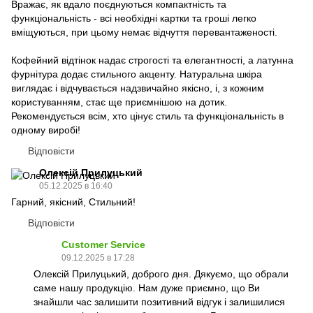
Вражає, як вдало поєднуються компактність та
функціональність - всі необхідні картки та гроші легко
вміщуються, при цьому немає відчуття перевантаженості.
Кофейний відтінок надає строгості та елегантності, а латунна
фурнітура додає стильного акценту. Натуральна шкіра
виглядає і відчувається надзвичайно якісно, і, з кожним
користуванням, стає ще приємнішою на дотик.
Рекомендується всім, хто цінує стиль та функціональність в
одному виробі!
Відповісти
Олексій Прилуцький
05.12.2025 в 16:40
Гарний, якісний, Стильний!
Відповісти
Customer Service
09.12.2025 в 17:28
Олексій Прилуцький, доброго дня. Дякуємо, що обрали
саме нашу продукцію. Нам дуже приємно, що Ви
знайшли час залишити позитивний відгук і залишилися