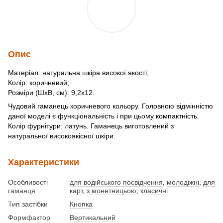
Опис
Матеріал: натуральна шкіра високої якості;
Колір: коричневий;
Розміри (ШхВ, см): 9,2x12.
Чудовий гаманець коричневого кольору. Головною відмінністю
даної моделі є функціональність і при цьому компактність.
Колір фурнітури: латунь. Гаманець виготовлений з
натуральної високоякісної шкіри.
Характеристики
Особливості
для водійського посвідчення
,
молодіжні
,
для
гаманця
карт
,
з монетницьою
,
класичні
Тип застібки
Кнопка
Формфактор
Вертикальний