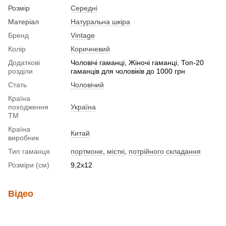
Розмір
Середні
Матеріал
Натуральна шкіра
Бренд
Vintage
Колір
Коричневий
Додаткові
Чоловічі гаманці, Жіночі гаманці, Топ-20
розділи
гаманців для чоловіків до 1000 грн
Стать
Чоловічий
Країна
походження
Україна
ТМ
Країна
Китай
виробник
Тип гаманця
портмоне
,
місткі
,
потрійного складання
Розміри (см)
9,2x12
Відео