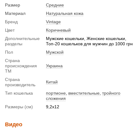
Размер
Средние
Материал
Натуральная кожа
Бренд
Vintage
Цвет
Коричневый
Дополнительные
Мужские кошельки, Женские кошельки,
разделы
Топ-20 кошельков для мужчин до 1000 грн
Пол
Мужской
Страна
происхождения
Украина
ТМ
Страна
Китай
производитель
Тип кошелька
портмоне
,
вместительные
,
тройного
сложения
Размеры (см)
9,2x12
Видео