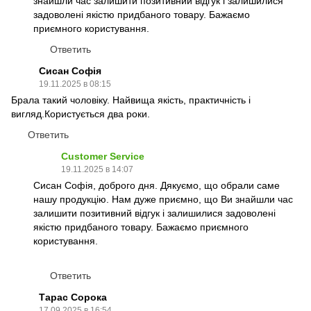
знайшли час залишити позитивний відгук і залишилися
задоволені якістю придбаного товару. Бажаємо
приємного користування.
Ответить
Сисан Софія
19.11.2025 в 08:15
Брала такий чоловіку. Найвища якість, практичність і
вигляд.Користується два роки.
Ответить
Customer Service
19.11.2025 в 14:07
Сисан Софія, доброго дня. Дякуємо, що обрали саме
нашу продукцію. Нам дуже приємно, що Ви знайшли час
залишити позитивний відгук і залишилися задоволені
якістю придбаного товару. Бажаємо приємного
користування.
Ответить
Тарас Сорока
17.09.2025 в 16:54