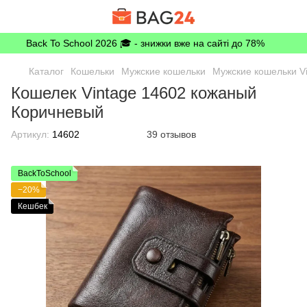
Back To School 2026 🎓 - знижки вже на сайті до 78%
Каталог
Кошельки
Мужские кошельки
Мужские кошельки V
Кошелек Vintage 14602 кожаный
Коричневый
Артикул:
14602
39 отзывов
BackToSchool
−20%
Кешбек