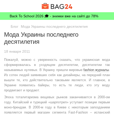
Back To School 2026 🎓 - знижки вже на сайті до 78%
Блог
Мода Украины последнего десятилетия
Мода Украины последнего
десятилетия
18 января 2011
Пожалуй, можно с уверенность сказать, что украинская мода
сформировалась в уходящем десятилетии, десятилетии так
называемых нулевых. В Украину пришли мировые
fashion журналы
.
Из сотен людей заявивших себя как дизайнеры, на передний план
вышли те, кто действительно таковыми является. И главное, в
Украине появились байеры, то есть те люди, кто эту моду
продвигают и продают.
Эпоха тоталитаризма вещевых рынков заканчивается в 2000-ом
году. Китайский и турецкий «шарпотреп» уступает позиции первым
моно-брендам. В 2000-м году в Киеве с некоторым запозданием
появляется первый магазин сегмента Fast-Fashion – испанский