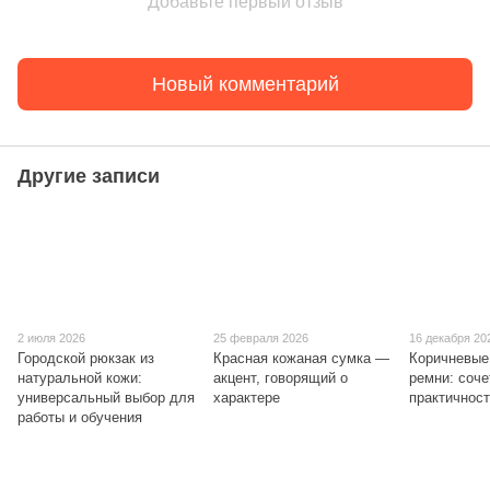
Добавьте первый отзыв
Новый комментарий
Другие записи
2 июля 2026
25 февраля 2026
16 декабря 20
Городской рюкзак из
Красная кожаная сумка —
Коричневые
натуральной кожи:
акцент, говорящий о
ремни: соче
универсальный выбор для
характере
практичнос
работы и обучения