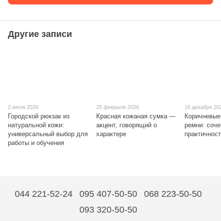
Другие записи
2 июля 2026
25 февраля 2026
16 декабря 20
Городской рюкзак из
Красная кожаная сумка —
Коричневые
натуральной кожи:
акцент, говорящий о
ремни: соче
универсальный выбор для
характере
практичнос
работы и обучения
044 221-52-24
095 407-50-50
068 223-50-50
093 320-50-50