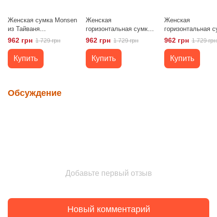
Женская сумка Monsen
Женская
Женская
из Тайваня
горизонтальная сумка
горизонтальная с
горизонтальная
Monsen C1CBK1927s в
Monsen C1CBK19
962 грн
962 грн
962 грн
1 729 грн
1 729 грн
1 729 грн
средний размер цвет
серебристом цвете из
white из полиэсте
зеленый
полиэстера Тайвань
Тайвань средний
Купить
Купить
Купить
размер
Обсуждение
Добавьте первый отзыв
Новый комментарий