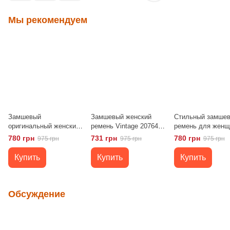
Мы рекомендуем
Замшевый
Замшевый женский
Стильный замше
оригинальный женский
ремень Vintage 20764
ремень для женщ
ремень Vintage 20756
Черный
Vintage 20772 Че
780 грн
731 грн
780 грн
975 грн
975 грн
975 грн
Черный
Купить
Купить
Купить
Обсуждение