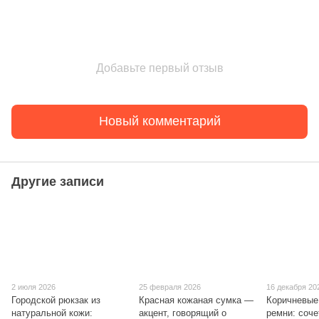
Добавьте первый отзыв
Новый комментарий
Другие записи
2 июля 2026
25 февраля 2026
16 декабря 20
Городской рюкзак из
Красная кожаная сумка —
Коричневые
натуральной кожи:
акцент, говорящий о
ремни: соче