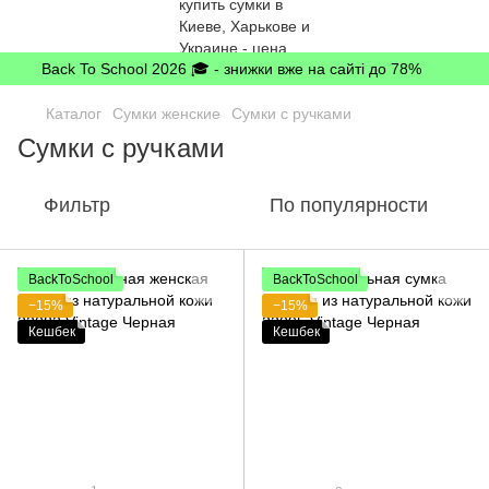
Back To School 2026 🎓 - знижки вже на сайті до 78%
Каталог
Сумки женские
Сумки с ручками
Сумки с ручками
Фильтр
По популярности
BackToSchool
BackToSchool
−15%
−15%
Кешбек
Кешбек