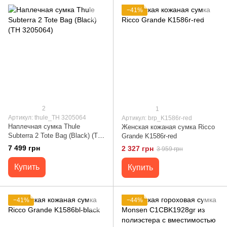
−41%
2
1
Артикул: thule_TH 3205064
Артикул: brp_K1586r-red
Наплечная сумка Thule
Женская кожаная сумка Ricco
Subterra 2 Tote Bag (Black) (TH
Grande K1586r-red
3205064)
7 499 грн
2 327 грн
3 959 грн
Купить
Купить
−41%
−44%