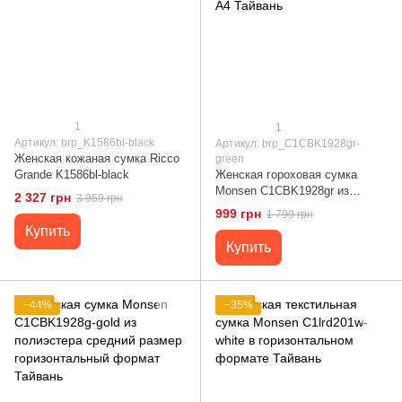
1
1
Артикул: brp_K1586bl-black
Артикул: brp_C1CBK1928gr-
Женская кожаная сумка Ricco
green
Grande K1586bl-black
Женская гороховая сумка
Monsen C1CBK1928gr из
2 327 грн
3 959 грн
полиэстера с вместимостью
999 грн
1 799 грн
A4 Тайвань
Купить
Купить
−44%
−35%