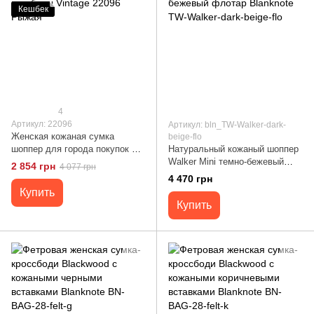
Кешбек
4
Артикул: 22096
Артикул: bln_TW-Walker-dark-
Женская кожаная сумка
beige-flo
шоппер для города покупок и
Натуральный кожаный шоппер
работы Vintage 22096 Рыжая
Walker Mini темно-бежевый
2 854 грн
4 077 грн
флотар Blanknote TW-Walker-
4 470 грн
dark-beige-flo
Купить
Купить