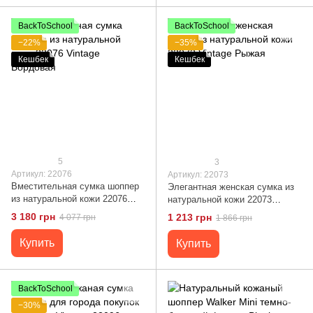
BackToSchool
BackToSchool
−22%
−35%
Кешбек
Кешбек
5
3
Артикул: 22076
Артикул: 22073
Вместительная сумка шоппер
Элегантная женская сумка из
из натуральной кожи 22076
натуральной кожи 22073
Vintage Бордовая
Vintage Рыжая
3 180 грн
1 213 грн
4 077 грн
1 866 грн
Купить
Купить
BackToSchool
−30%