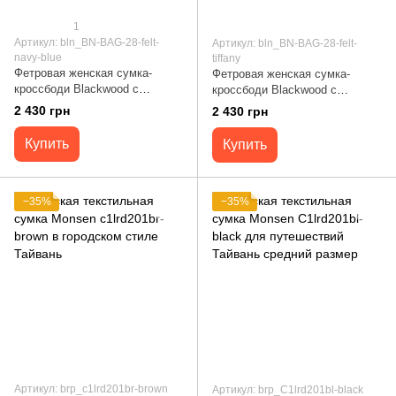
1
Артикул: bln_BN-BAG-28-felt-
Артикул: bln_BN-BAG-28-felt-
navy-blue
tiffany
Фетровая женская сумка-
Фетровая женская сумка-
кроссбоди Blackwood с
кроссбоди Blackwood с
кожаными синими вставками
кожаными бирюзовыми
2 430 грн
2 430 грн
Blanknote BN-BAG-28-felt-navy-
вставками Blanknote BN-BAG-
blue
28-felt-tiffany
Купить
Купить
−35%
−35%
Артикул: brp_c1lrd201br-brown
Артикул: brp_C1lrd201bl-black