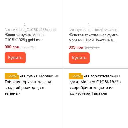
1
1
Артикул: brp_C1CBK1928g-gold
Артикул: brp_C1lrd201w-white
Женская сумка Monsen
Женская текстильная сумка
C1CBK1928g-gold из
Monsen C1lrd201w-white в
полиэстера средний размер
горизонтальном формате
999 грн
999 грн
1 799 грн
1 546 грн
горизонтальный формат
Тайвань
Тайвань
Купить
Купить
−44%
−44%