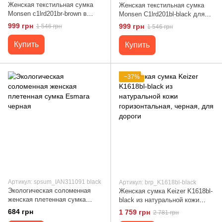
Женская текстильная сумка
Женская текстильная сумка
Monsen c1lrd201br-brown в
Monsen C1lrd201bl-black для
городском стиле Тайвань
путешествий Тайвань средний
999 грн
999 грн
1 546 грн
1 546 грн
размер
Купить
Купить
−37%
Артикул: spsum_IAN311091 black
Артикул: brp_K1618bl-black
Экологическая соломенная
Женская сумка Keizer K1618bl-
женская плетенная сумка
black из натуральной кожи
Esmara черная
горизонтальная, черная, для
684 грн
1 759 грн
2 781 грн
дороги