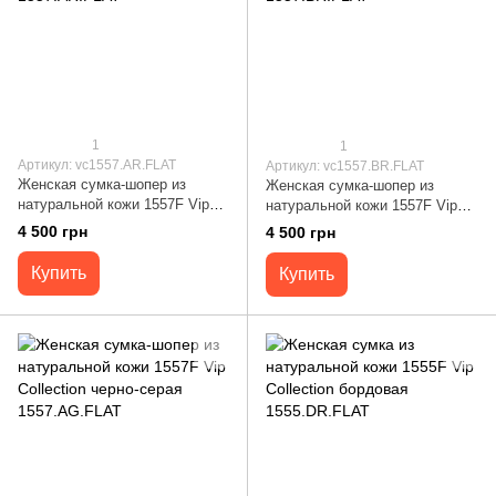
1
1
Артикул: vc1557.AR.FLAT
Артикул: vc1557.ВR.FLAT
Женская сумка-шопер из
Женская сумка-шопер из
натуральной кожи 1557F Vip
натуральной кожи 1557F Vip
Collection черно-красная
Collection коричнево-красная
4 500 грн
4 500 грн
1557.AR.FLAT
1557.ВR.FLAT
Купить
Купить