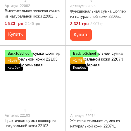
1
3
Артикул: 22082
Артикул: 22095
Вместительная женская сумка
Функциональная сумка шоппер
из натуральной кожи 22082
из натуральной кожи 22095
Vintage Черная
Vintage Черная
1 823 грн
3 321 грн
2 145 грн
3 907 грн
Купить
Купить
BackToSchool
BackToSchool
−15%
−17%
Кешбек
Кешбек
3
4
Артикул: 22103
Артикул: 22074
Практичная сумка шоппер из
Женская стильная сумка из
натуральной кожи 22103
натуральной кожи 22074