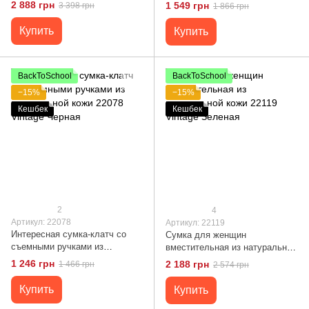
Vintage Коричневая
Vintage Черная
2 888 грн
1 549 грн
3 398 грн
1 866 грн
Купить
Купить
BackToSchool
BackToSchool
−15%
−15%
Кешбек
Кешбек
2
4
Артикул: 22078
Артикул: 22119
Интересная сумка-клатч со
Сумка для женщин
съемными ручками из
вместительная из натуральной
натуральной кожи 22078
кожи 22119 Vintage Зеленая
1 246 грн
2 188 грн
1 466 грн
2 574 грн
Vintage Черная
Купить
Купить