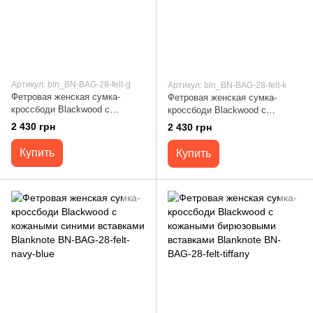
Артикул: bln_BN-BAG-28-felt-g
Артикул: bln_BN-BAG-28-felt-k
Фетровая женская сумка-
Фетровая женская сумка-
кроссбоди Blackwood с
кроссбоди Blackwood с
кожаными черными вставками
кожаными коричневыми
2 430 грн
2 430 грн
Blanknote BN-BAG-28-felt-g
вставками Blanknote BN-BAG-
28-felt-k
Купить
Купить