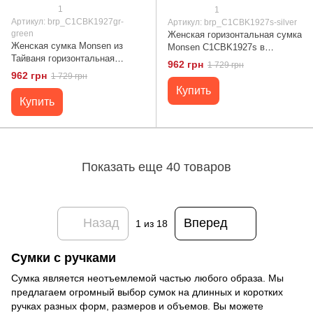
1
1
Артикул: brp_C1CBK1927gr-
Артикул: brp_C1CBK1927s-silver
green
Женская горизонтальная сумка
Женская сумка Monsen из
Monsen C1CBK1927s в
Тайваня горизонтальная
серебристом цвете из
962 грн
1 729 грн
средний размер цвет зеленый
полиэстера Тайвань
962 грн
1 729 грн
Купить
Купить
Показать еще 40 товаров
Назад
Вперед
1
из 18
Сумки с ручками
Сумка является неотъемлемой частью любого образа. Мы
предлагаем огромный выбор сумок на длинных и коротких
ручках разных форм, размеров и объемов. Вы можете