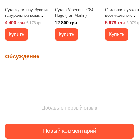
Сумка для ноутбука из
Сумка Visconti TC84
Стильная сумка 
натуральной кожи
Hugo (Tan Merlin)
вертикального
Vintage 14868 Черная
формата в матов
4 400 грн
12 800 грн
5 978 грн
5 176 грн
8 079 г
коже 11170 SHVI
Синяя
Купить
Купить
Купить
Обсуждение
Добавьте первый отзыв
Новый комментарий