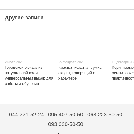
Другие записи
2 июля 2026
25 февраля 2026
16 декабря 20
Городской рюкзак из
Красная кожаная сумка —
Коричневые
натуральной кожи:
акцент, говорящий о
ремни: соче
универсальный выбор для
характере
практичнос
работы и обучения
044 221-52-24
095 407-50-50
068 223-50-50
093 320-50-50