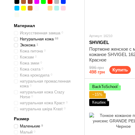
Материал
Искусственная замша
0
Артикул: 16210
Натуральная кожа
68
SHVIGEL
Экокожа
1
Портмоне женское с 
Кожа питона
0
кожаное SHVIGEL 16
Кожзам
0
Красное
Кожа змеи
0
996 грн
Кожа ската
0
Купить
498 грн
Кожа крокодила
0
натуральная промасленная
кожа
0
BackToSchool
натуральная кожа Crazy
−15%
Horse
0
Кешбек
натуральная кожа Краст
0
натуральна шкіра Krast
0
Размер
Маленькие
9
Малый
0