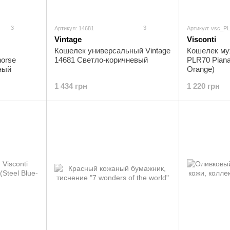
3
3
Артикул: 14681
Артикул: vsc_P
Vintage
Visconti
Кошелек универсальный Vintage
Кошелек муж
horse
14681 Cветло-коричневый
PLR70 Piana 
ный
Orange)
1 434 грн
1 220 грн