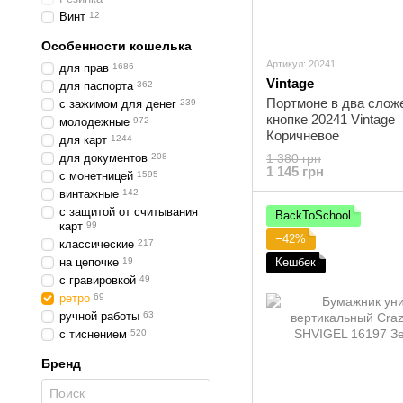
Винт
12
Особенности кошелька
Артикул: 20241
для прав
1686
Vintage
для паспорта
362
Портмоне в два слож
с зажимом для денег
239
кнопке 20241 Vintage
молодежные
972
Коричневое
для карт
1244
для документов
208
1 380 грн
1 145 грн
с монетницей
1595
винтажные
142
с защитой от считывания
BackToSchool
карт
99
−42%
классические
217
на цепочке
19
Кешбек
с гравировкой
49
ретро
69
ручной работы
63
с тиснением
520
Бренд