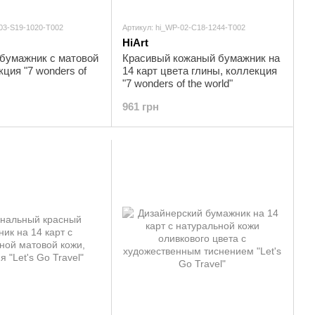
-03-S19-1020-T002
Артикул: hi_WP-02-C18-1244-T002
HiArt
бумажник с матовой
Красивый кожаный бумажник на
кция "7 wonders of
14 карт цвета глины, коллекция
"7 wonders of the world"
961 грн