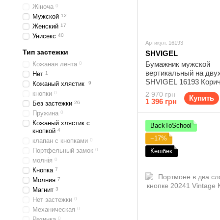
Жіноча
0
Мужской
12
Женский
17
Унисекс
40
Артикул: 16193
Тип застежки
SHVIGEL
Бумажник мужской
Кожаная лента
0
вертикальный на дву
Нет
1
SHVIGEL 16193 Кори
Кожаный хлястик
9
кнопки
0
2 970 грн
Купить
1 396 грн
Без застежки
26
Пружина
0
Кожаный хлястик с
BackToSchool
кнопкой
4
−17%
клапан с кнопками
0
Портфельный замок
0
Кешбек
молнія
0
Кнопка
7
Молния
7
Магнит
3
Нет застежки
0
Механическая
0
Резинка
0