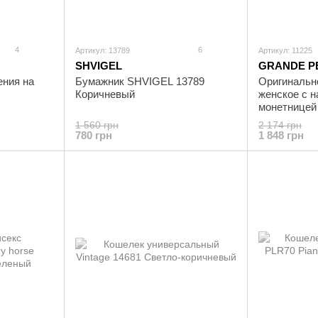
4
6
Артикул: 13789
Артикул: 11225
SHVIGEL
GRANDE P
ения на
Бумажник SHVIGEL 13789
Оригинальн
Коричневый
женское с 
монетнице
11225 Борд
1 560 грн
2 174 грн
780 грн
1 848 грн