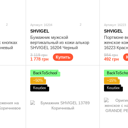
2
2
Артикул: 16204
Артикул: 16223
SHVIGEL
SHVIGEL
Бумажник мужской
Портмоне в
х кнопках
вертикальный из кожи алькор
женское ко
чневый
SHVIGEL 16204 Черный
16223 Крас
3 119 грн
984 грн
Купить
1 778 грн
492 грн
BackToSchool
BackToScho
−50%
−15%
Кешбек
Кешбек