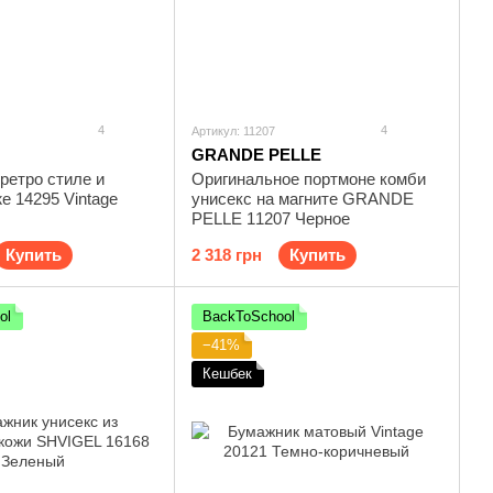
4
4
Артикул: 11207
GRANDE PELLE
ретро стиле и
Оригинальное портмоне комби
е 14295 Vintage
унисекс на магните GRANDE
PELLE 11207 Черное
Купить
2 318 грн
Купить
ol
BackToSchool
−41%
Кешбек