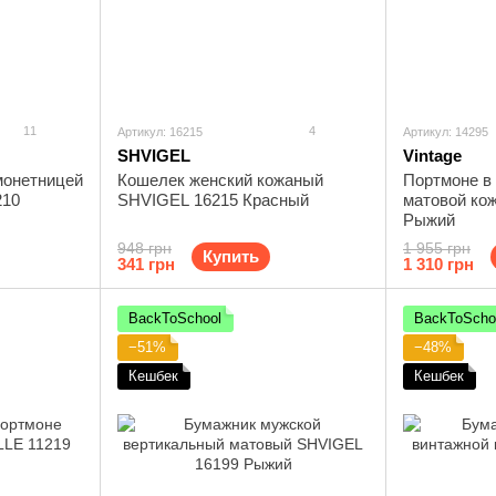
11
4
Артикул: 16215
Артикул: 14295
SHVIGEL
Vintage
монетницей
Кошелек женский кожаный
Портмоне в 
210
SHVIGEL 16215 Красный
матовой кож
Рыжий
948 грн
1 955 грн
Купить
341 грн
1 310 грн
BackToSchool
BackToScho
−51%
−48%
Кешбек
Кешбек