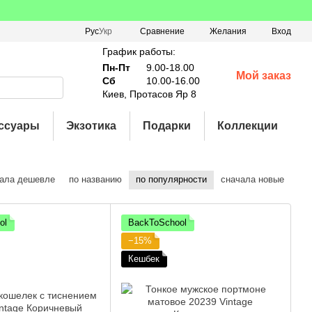
Сравнение
Рус
Укр
Желания
Вход
График работы:
Пн-Пт
9.00-18.00
Мой заказ
Сб
10.00-16.00
Киев, Протасов Яр 8
ссуары
Экзотика
Подарки
Коллекции
ала дешевле
по названию
по популярности
сначала новые
ol
BackToSchool
−15%
Кешбек