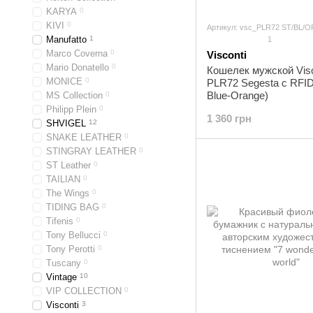
KARYA
0
KIVI
0
Артикул: vsc_PLR72 ST/BL/O
Manufatto
1
1
Marco Coverna
0
Visconti
Mario Donatello
0
Кошелек мужской Visc
MONICE
0
PLR72 Segesta c RFID
Blue-Orange)
MS Collection
0
Philipp Plein
0
1 360 грн
SHVIGEL
12
SNAKE LEATHER
0
STINGRAY LEATHER
0
ST Leather
0
TAILIAN
0
The Wings
0
TIDING BAG
0
Tifenis
0
Tony Bellucci
0
Tony Perotti
0
Tuscany
0
Vintage
10
VIP COLLECTION
0
Visconti
3