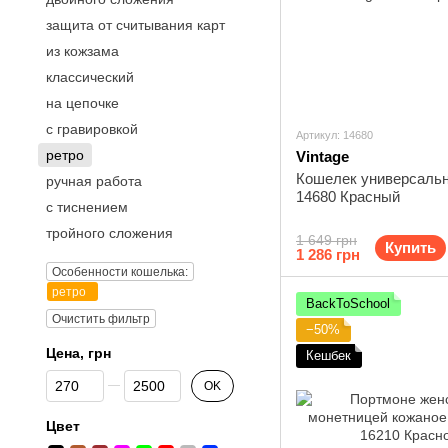
защита от считывания карт
из кожзама
классический
на цепочке
с гравировкой
Артикул: 14680
ретро
Vintage
Кошелек универсальн
ручная работа
14680 Красный
с тиснением
тройного сложения
1 649 грн
Купить
1 286 грн
Особенности кошелька:
ретро
BackToSchool
Очистить фильтр
−50%
Цена, грн
Кешбек
От Цена, грн
До Цена, грн
OK
Цвет