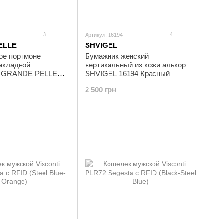
3
4
Артикул: 16194
ELLE
SHVIGEL
ое портмоне
Бумажник женский
накладной
вертикальный из кожи алькор
й GRANDE PELLE
SHVIGEL 16194 Красный
овое
2 500 грн