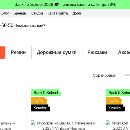
Back To School 2026 🎓 - знижки вже на сайті до 78%
Блог
Бренды
Скидки
Карта сайта
Дроп
шбэк
-50-50
Перезвонить вам?
Ремни
Дорожные сумки
Рюкзаки
Аксе
снач
Сортировка:
BackToSchool
BackToScho
−17%
−17%
Кешбек
Кешбек