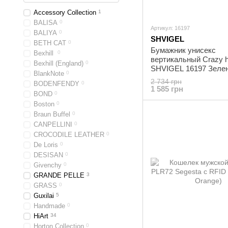
Accessory Collection
1
BALISA
0
Артикул: 16197
BALIYA
0
SHVIGEL
BETH CAT
0
Бумажник унисекс
Bexhill
0
вертикальный Crazy 
Bexhill (England)
0
SHVIGEL 16197 Зеле
BlankNote
0
2 734 грн
BODENFENDY
0
1 585 грн
BOND
0
Boston
0
Braun Buffel
0
CANPELLINI
0
CROCODILE LEATHER
0
De Loris
0
DESISAN
0
Givenchy
0
GRANDE PELLE
3
GRASS
0
Guxilai
5
Handmade
0
HiArt
34
Horton Collection
0