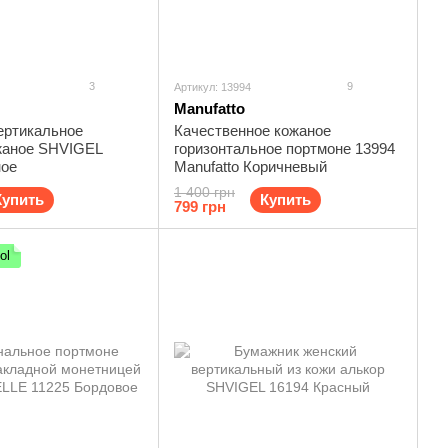
3
9
Артикул: 13994
Manufatto
ертикальное
Качественное кожаное
жаное SHVIGEL
горизонтальное портмоне 13994
ное
Manufatto Коричневый
1 400 грн
Купить
Купить
799 грн
ol