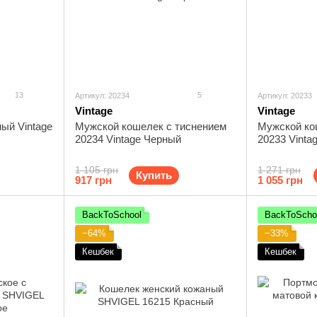
13
5
Артикул: 20234
Артикул: 20233
Vintage
Vintage
ый Vintage
Мужской кошелек с тиснением
Мужской ко
20234 Vintage Черный
20233 Vinta
1 105 грн
1 271 грн
Купить
917 грн
1 055 грн
BackToSchool
BackToScho
−64%
−33%
Кешбек
Кешбек