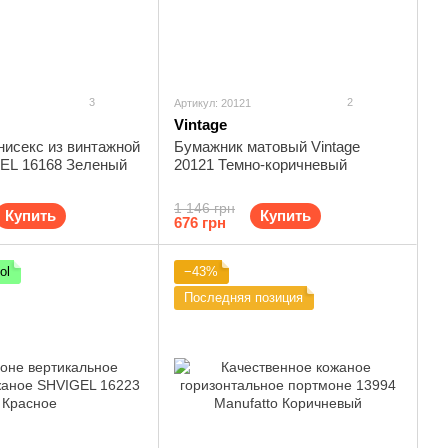
3
2
Артикул: 20121
Vintage
нисекс из винтажной
Бумажник матовый Vintage
EL 16168 Зеленый
20121 Темно-коричневый
1 146 грн
Купить
Купить
676 грн
ol
−43%
Последняя позиция