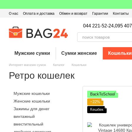
Перейти к основному контенту
О нас
Оплата и доставка
Обмен и возврат
Гарантии
Контакты
Пользовательское соглашение
Отзывы о магазине
Оферта
Кэ
044 221-52-24,
095 407
Мужские сумки
Сумки женские
Кошельки
Интернет магазин сумок
Каталог
Кошельки
Ретро кошелек
Мужские кошельки
BackToSchool
Женские кошельки
−22%
Зажимы для денег
Кешбек
винтажный
вместительный
двойного сложения