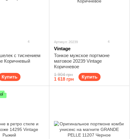
4
4
Артикул: 20239
Vintage
шелек с тиснением
Тонкое мужское портмоне
ge Коричневый
матовое 20239 Vintage
Коричневое
1 904 грн
Купить
Купить
1 618 грн
ol