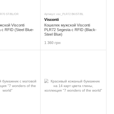
LR70 ST/BL/OR
Артикул: vsc_PLR72 BK/ST/BL
Visconti
ской Visconti
Кошелек мужской Visconti
c RFID (Steel Blue-
PLR72 Segesta c RFID (Black-
Steel Blue)
1 360 грн