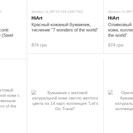
R
Артикул: hi_WP-03-S18-1440-T002
Артикул: hi_WP
HiArt
HiArt
Красный кожаный бумажник,
Оливковый 
onti
тиснение "7 wonders of the world"
кожи, колле
 (Steel
the world"
874 грн
874 грн