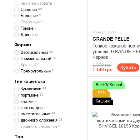
не использовать
0
Средние
59
Большие
2
Огромные
0
Тонкие
9
Артикул: 11219
Длинные
3
GRANDE PELLE
Формат
Тонкое кожаное порт
унисекс GRANDE PEL
Вертикальный
49
Черное
Горизонтальный
20
Круглый
0
1 350 грн
Купить
1 148 грн
Прямоугольный
7
Тип кошелька
BackToSchool
бумажники
44
−53%
портмоне
16
Кешбек
клатчи
7
картхолдеры
8
вместительные
43
двойного сложения
58
тройного сложения
0
Пол