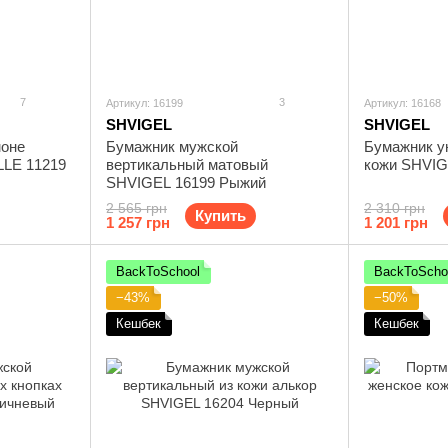
7
3
Артикул: 16199
Артикул: 16168
SHVIGEL
SHVIGEL
моне
Бумажник мужской
Бумажник у
LE 11219
вертикальный матовый
кожи SHVIG
SHVIGEL 16199 Рыжий
2 565 грн
2 310 грн
Купить
1 257 грн
1 201 грн
BackToSchool
BackToScho
−43%
−50%
Кешбек
Кешбек