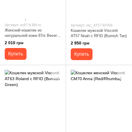
1
Артикул: vc87.N.BH.rs
Артикул: vsc_AT57 B/TAN
Женский кошелек из
Кошелек мужской Visconti
натуральной кожи 87rs Beverly
AT57 Noah c RFID (Burnish Tan)
Hills Vip Collection, синий
2 010 грн
2 950 грн
87.N.BH.rs
Купить
Купить