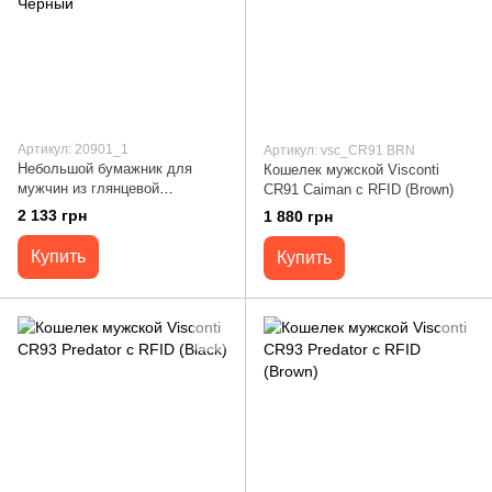
Артикул: 20901_1
Артикул: vsc_CR91 BRN
Небольшой бумажник для
Кошелек мужской Visconti
мужчин из глянцевой
CR91 Caiman c RFID (Brown)
натуральной кожи Tony Perotti
2 133 грн
1 880 грн
20901_1 (3810 nero) Черный
Купить
Купить