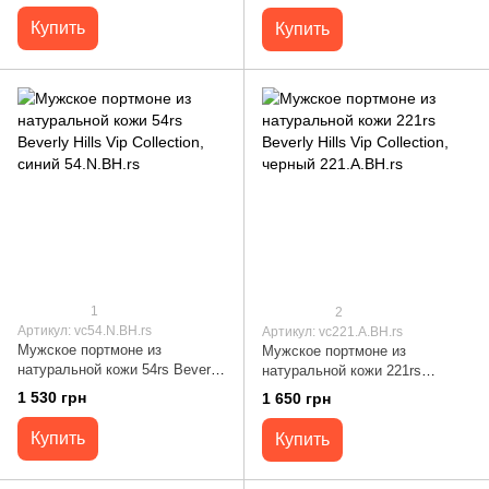
черный 196.A.BH.rs
Купить
Купить
1
2
Артикул: vc54.N.BH.rs
Артикул: vc221.A.BH.rs
Мужское портмоне из
Мужское портмоне из
натуральной кожи 54rs Beverly
натуральной кожи 221rs
Hills Vip Collection, синий
Beverly Hills Vip Collection,
1 530 грн
1 650 грн
54.N.BH.rs
черный 221.A.BH.rs
Купить
Купить