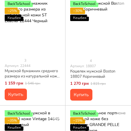
BackToSchool
BackToSchool
−25%
−30%
Кешбек
Кешбек
3
4
Артикул: 22444
Артикул: 18807
Мужской бумажник среднего
Кошелек мужской Boston
размера из натуральной кожи
18807 Коричневый
ST Leather 22444 Черный
1 159 грн
1 270 грн
1 546 грн
1 815 грн
Купить
Купить
BackToSchool
BackToSchool
−35%
−15%
Кешбек
Кешбек