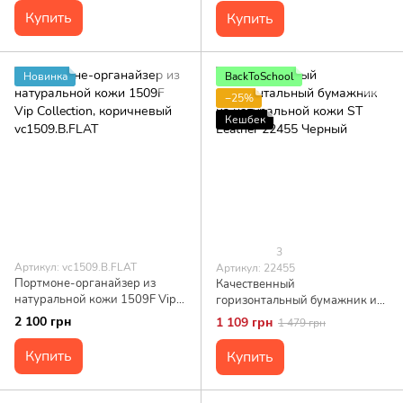
Купить
Купить
Новинка
BackToSchool
−25%
Кешбек
3
Артикул: vc1509.B.FLAT
Артикул: 22455
Портмоне-органайзер из
Качественный
натуральной кожи 1509F Vip
горизонтальный бумажник из
Collection, коричневый
натуральной кожи ST Leather
2 100 грн
1 109 грн
1 479 грн
vc1509.B.FLAT
22455 Черный
Купить
Купить