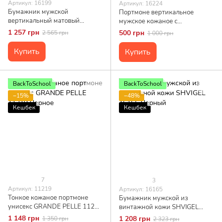
Артикул: 16199
Артикул: 16224
Бумажник мужской
Портмоне вертикальное
вертикальный матовый
мужское кожаное с
SHVIGEL 16199 Рыжий
монетницей SHVIGEL 16224
1 257 грн
500 грн
2 565 грн
1 000 грн
Синее
Купить
Купить
BackToSchool
BackToSchool
−15%
−48%
Кешбек
Кешбек
7
3
Артикул: 11219
Артикул: 16165
Тонкое кожаное портмоне
Бумажник мужской из
унисекс GRANDE PELLE 11219
винтажной кожи SHVIGEL
Черное
16165 Черный
1 148 грн
1 208 грн
1 350 грн
2 323 грн