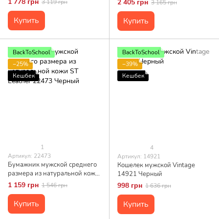
1 778 грн
2 405 грн
3 119 грн
3 165 грн
Купить
Купить
BackToSchool
BackToSchool
−25%
−39%
Кешбек
Кешбек
1
4
Артикул: 22473
Артикул: 14921
Бумажник мужской среднего
Кошелек мужской Vintage
размера из натуральной кожи
14921 Черный
ST Leather 22473 Черный
1 159 грн
998 грн
1 546 грн
1 636 грн
Купить
Купить