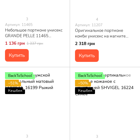
3
4
Артикул: 11465
Артикул: 11207
Небольшое портмоне унисекс
Оригинальное портмоне
GRANDE PELLE 11465
комби унисекс на магните
Бежевый
GRANDE PELLE 11207 Черное
1 136 грн
2 318 грн
1 337 грн
Купить
Купить
BackToSchool
BackToSchool
−51%
−50%
Кешбек
Кешбек
3
3