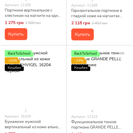
Артикул: 11305
Артикул: 11308
Портмоне вертикальное с
Горизонтальное портмоне в
хлястиком на магните на одно
гладкой коже на магнитах
отделение GRANDE PELLE
GRANDE PELLE 11308
1 275 грн
2 118 грн
1 500 грн
2 492 грн
11305 Коричневое
Коричневое
Купить
Купить
BackToSchool
BackToSchool
−43%
−24%
Кешбек
Кешбек
2
4
Артикул: 16204
Артикул: 11323
Бумажник мужской
Функциональное тонкое
вертикальный из кожи алькор
портмоне GRANDE PELLE
SHVIGEL 16204 Черный
11323 Синее