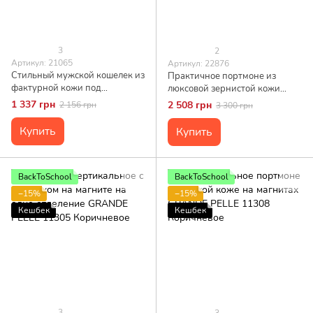
3
2
Артикул: 21065
Артикул: 22876
Стильный мужской кошелек из
Практичное портмоне из
фактурной кожи под
люксовой зернистой кожи
рептилию KARYA 21065
флотар GRANDE PELLE 22876
1 337 грн
2 508 грн
2 156 грн
3 300 грн
Черный
Коричневый
Купить
Купить
BackToSchool
BackToSchool
−15%
−15%
Кешбек
Кешбек
3
3