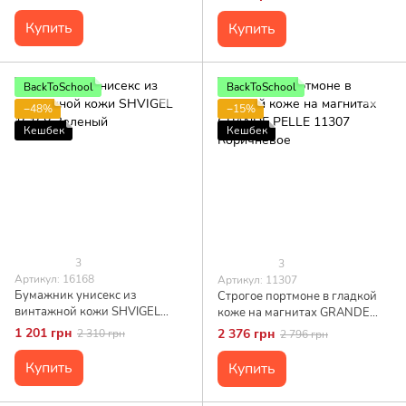
Купить
Купить
BackToSchool
BackToSchool
−48%
−15%
Кешбек
Кешбек
3
3
Артикул: 16168
Артикул: 11307
Бумажник унисекс из
Строгое портмоне в гладкой
винтажной кожи SHVIGEL
коже на магнитах GRANDE
16168 Зеленый
PELLE 11307 Коричневое
1 201 грн
2 376 грн
2 310 грн
2 796 грн
Купить
Купить