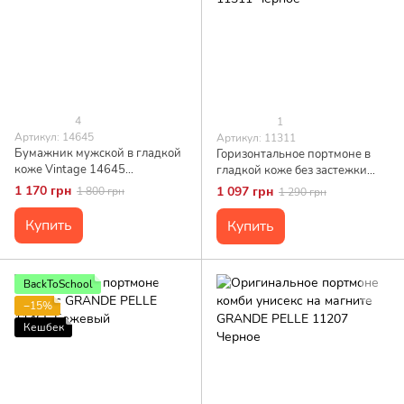
4
1
Артикул: 14645
Артикул: 11311
Бумажник мужской в гладкой
Горизонтальное портмоне в
коже Vintage 14645
гладкой коже без застежки
Коричневый
GRANDE PELLE 11311 Черное
1 170 грн
1 097 грн
1 800 грн
1 290 грн
Купить
Купить
BackToSchool
−15%
Кешбек