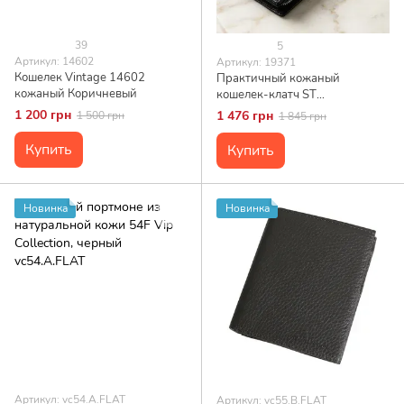
39
5
Артикул: 14602
Артикул: 19371
Кошелек Vintage 14602
Практичный кожаный
кожаный Коричневый
кошелек-клатч ST
Leather 19371 Черный
1 200 грн
1 476 грн
1 500 грн
1 845 грн
Купить
Купить
Новинка
Новинка
Артикул: vc54.A.FLAT
Артикул: vc55.B.FLAT