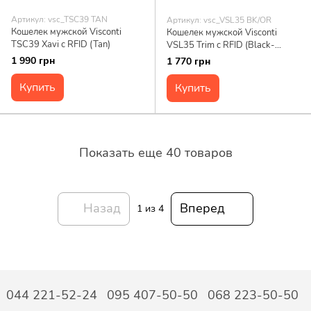
Артикул: vsc_TSC39 TAN
Артикул: vsc_VSL35 BK/OR
Кошелек мужской Visconti
Кошелек мужской Visconti
TSC39 Xavi c RFID (Tan)
VSL35 Trim c RFID (Black-
Orange)
1 990 грн
1 770 грн
Купить
Купить
Показать еще 40 товаров
Назад
Вперед
1
из 4
044 221-52-24
095 407-50-50
068 223-50-50