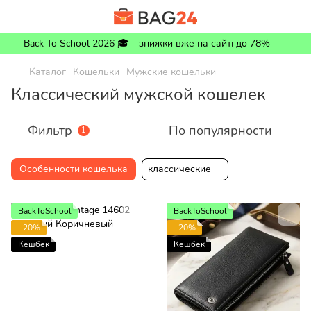
Back To School 2026 🎓 - знижки вже на сайті до 78%
Каталог
Кошельки
Мужские кошельки
Классический мужской кошелек
Фильтр
По популярности
1
Особенности кошелька
классические
BackToSchool
BackToSchool
−20%
−20%
Кешбек
Кешбек