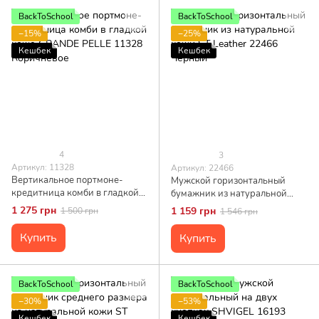
BackToSchool
BackToSchool
−15%
−25%
Кешбек
Кешбек
4
3
Артикул: 11328
Артикул: 22466
Вертикальное портмоне-
Мужской горизонтальный
кредитница комби в гладкой
бумажник из натуральной
коже GRANDE PELLE 11328
кожи ST Leather 22466
1 275 грн
1 159 грн
1 500 грн
1 546 грн
Коричневое
Черный
Купить
Купить
BackToSchool
BackToSchool
−30%
−53%
Кешбек
Кешбек