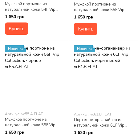
Мужской портмоне из
Мужской портмоне из
натуральной кожи 54F Vip
натуральной кожи 55F Vip
Collection, черный vc54.A.FLAT
Collection, коричневый
1 650 грн
1 650 грн
vc55.B.FLAT
Купить
Купить
Новинка
Новинка
Артикул: vc55.A.FLAT
Артикул: vc61.B.FLAT
Мужское портмоне из
Портмоне-органайзер из
натуральной кожи 55F Vip
натуральной кожи 61F Vip
Collection, черное vc55.A.FLAT
Collection, коричневый
1 650 грн
1 620 грн
vc61.B.FLAT