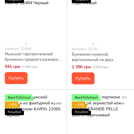
1
2
Артикул: 22484
Артикул: 16193
Мужской горизонтальный
Бумажник мужской
бумажник среднего размера
вертикальный на двух
из натуральной кожи ST
кнопках SHVIGEL 16193
941 грн
1 396 грн
1 344 грн
2 970 грн
Leather 22484 Черный
Коричневый
Купить
Купить
BackToSchool
BackToSchool
−38%
−24%
Кешбек
Кешбек