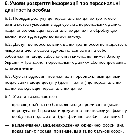
6. Умови розкриття інформації про персональні
дані третім особам
6.1. Порядок доступу до персональних даних третіх осіб
визначається умовами згоди суб'єкта персональних даних,
наданої володільцю персональних даних на обробку цих
даних, або відповідно до вимог закону.
6.2. Доступ до персональних даних третій особі не надається,
якщо зазначена особа відмовляється взяти на себе
зобов'язання щодо забезпечення виконання вимог Закону
України «Про захист персональних даних» або неспроможна
їх забезпечити.
6.3. Суб'єкт відносин, пов'язаних з персональними даними,
подає запит щодо доступу (далі — запит) до персональних
даних володільцю персональних даних.
6.4. У запиті зазначаються:
прізвище, ім'я та по батькові, місце проживання (місце
перебування) і реквізити документа, що посвідчує фізичну
особу, яка подає запит (для фізичної особи — заявника);
найменування, місцезнаходження юридичної особи, яка
подає запит, посада, прізвище, ім'я та по батькові особи,