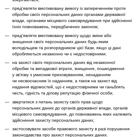
пред'являти вмотивовану вимогу із запереченням проти
обробки своїх персональних даних органами державної
влади, органами місцевого самоврядування при здійсненні
їхніх повноважень, передбачених законом;
пред'являти вмотивовану вимогу щодо зміни або
знищення своїх персональних даних будь-яким
володільцем та розпорядником цієї бази, якщо ці дані
обробляються незаконно чи є недостовірними;
на захист своїх персональних даних від незаконної
обробки та випадкової втрати, знищення, пошкодження
у зв'язку з умисним приховуванням, ненаданням
чи несвоєчасним їх наданням, а також на захист від
надання відомостей, що є недостовірними чи ганьблять
честь, гідність та ділову репутацію фізичної особи;
звертатися з питань захисту своїх прав щодо
персональних даних до органів державної влади, органів
місцевого самоврядування, до повноважень яких належить
здійснення захисту персональних даних;
застосовувати засоби правового захисту в разі порушення
законодавства про захист персональних даних.