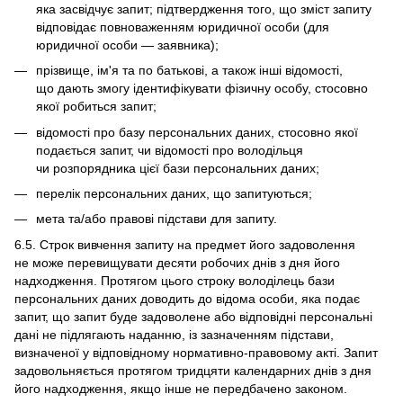
яка засвідчує запит; підтвердження того, що зміст запиту
відповідає повноваженням юридичної особи (для
юридичної особи — заявника);
прізвище, ім'я та по батькові, а також інші відомості,
що дають змогу ідентифікувати фізичну особу, стосовно
якої робиться запит;
відомості про базу персональних даних, стосовно якої
подається запит, чи відомості про володільця
чи розпорядника цієї бази персональних даних;
перелік персональних даних, що запитуються;
мета та/або правові підстави для запиту.
6.5. Строк вивчення запиту на предмет його задоволення
не може перевищувати десяти робочих днів з дня його
надходження. Протягом цього строку володілець бази
персональних даних доводить до відома особи, яка подає
запит, що запит буде задоволене або відповідні персональні
дані не підлягають наданню, із зазначенням підстави,
визначеної у відповідному нормативно-правовому акті. Запит
задовольняється протягом тридцяти календарних днів з дня
його надходження, якщо інше не передбачено законом.