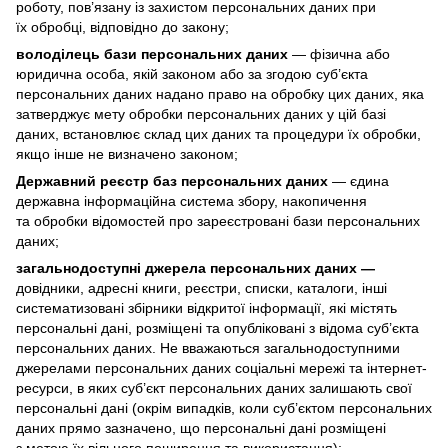
роботу, пов’язану із захистом персональних даних при
їх обробці, відповідно до закону;
володілець бази персональних даних
— фізична або
юридична особа, якій законом або за згодою суб’єкта
персональних даних надано право на обробку цих даних, яка
затверджує мету обробки персональних даних у цій базі
даних, встановлює склад цих даних та процедури їх обробки,
якщо інше не визначено законом;
Державний реєстр баз персональних даних
— єдина
державна інформаційна система збору, накопичення
та обробки відомостей про зареєстровані бази персональних
даних;
загальнодоступні джерела персональних даних —
довідники, адресні книги, реєстри, списки, каталоги, інші
систематизовані збірники відкритої інформації, які містять
персональні дані, розміщені та опубліковані з відома суб’єкта
персональних даних. Не вважаються загальнодоступними
джерелами персональних даних соціальні мережі та інтернет-
ресурси, в яких суб’єкт персональних даних залишають свої
персональні дані (окрім випадків, коли суб’єктом персональних
даних прямо зазначено, що персональні дані розміщені
з метою їх вільного поширення та використання);