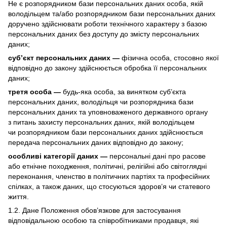
Не є розпорядником бази персональних даних особа, якій
володільцем та/або розпорядником бази персональних даних
доручено здійснювати роботи технічного характеру з базою
персональних даних без доступу до змісту персональних
даних;
суб’єкт персональних даних —
фізична особа, стосовно якої
відповідно до закону здійснюється обробка її персональних
даних;
третя особа —
будь-яка особа, за винятком суб’єкта
персональних даних, володільця чи розпорядника бази
персональних даних та уповноваженого державного органу
з питань захисту персональних даних, якій володільцем
чи розпорядником бази персональних даних здійснюється
передача персональних даних відповідно до закону;
особливі категорії даних —
персональні дані про расове
або етнічне походження, політичні, релігійні або світоглядні
переконання, членство в політичних партіях та професійних
спілках, а також даних, що стосуються здоров’я чи статевого
життя.
1.2. Дане Положення обов’язкове для застосування
відповідальною особою та співробітниками продавця, які