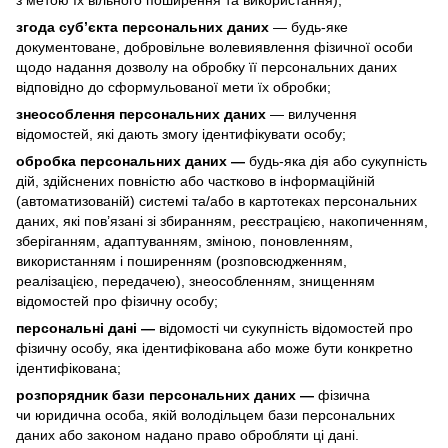
згода суб’єкта персональних даних
— будь-яке
документоване, добровільне волевиявлення фізичної особи
щодо надання дозволу на обробку її персональних даних
відповідно до сформульованої мети їх обробки;
знеособлення персональних даних
— вилучення
відомостей, які дають змогу ідентифікувати особу;
обробка персональних даних —
будь-яка дія або сукупність
дій, здійснених повністю або частково в інформаційній
(автоматизованій) системі та/або в картотеках персональних
даних, які пов’язані зі збиранням, реєстрацією, накопиченням,
зберіганням, адаптуванням, зміною, поновленням,
використанням і поширенням (розповсюдженням,
реалізацією, передачею), знеособленням, знищенням
відомостей про фізичну особу;
персональні дані —
відомості чи сукупність відомостей про
фізичну особу, яка ідентифікована або може бути конкретно
ідентифікована;
розпорядник бази персональних даних —
фізична
чи юридична особа, якій володільцем бази персональних
даних або законом надано право обробляти ці дані.