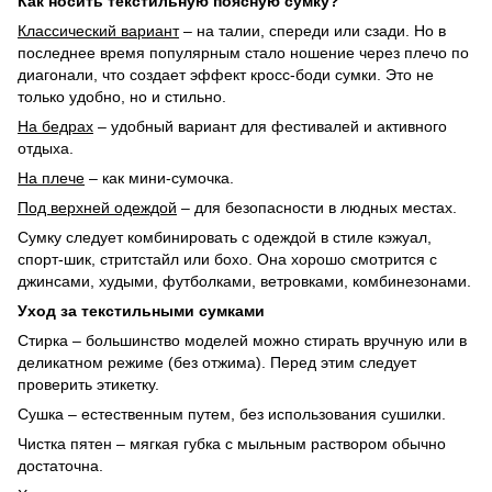
Как носить текстильную поясную сумку?
Классический вариант
– на талии, спереди или сзади. Но в
последнее время популярным стало ношение через плечо по
диагонали, что создает эффект кросс-боди сумки. Это не
только удобно, но и стильно.
На бедрах
– удобный вариант для фестивалей и активного
отдыха.
На плече
– как мини-сумочка.
Под верхней одеждой
– для безопасности в людных местах.
Сумку следует комбинировать с одеждой в стиле кэжуал,
спорт-шик, стритстайл или бохо. Она хорошо смотрится с
джинсами, худыми, футболками, ветровками, комбинезонами.
Уход за текстильными сумками
Стирка – большинство моделей можно стирать вручную или в
деликатном режиме (без отжима). Перед этим следует
проверить этикетку.
Сушка – естественным путем, без использования сушилки.
Чистка пятен – мягкая губка с мыльным раствором обычно
достаточна.