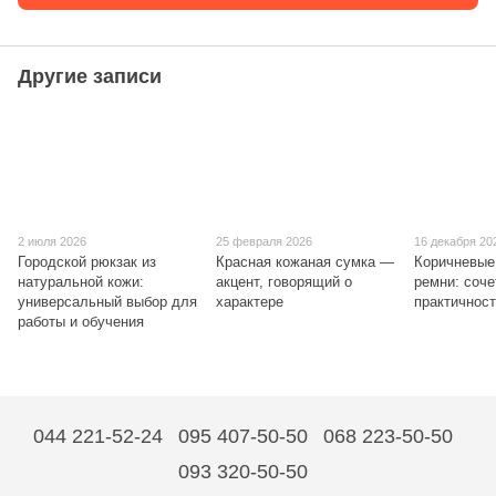
Другие записи
2 июля 2026
25 февраля 2026
16 декабря 20
Городской рюкзак из
Красная кожаная сумка —
Коричневые
натуральной кожи:
акцент, говорящий о
ремни: соче
универсальный выбор для
характере
практичнос
работы и обучения
044 221-52-24
095 407-50-50
068 223-50-50
093 320-50-50