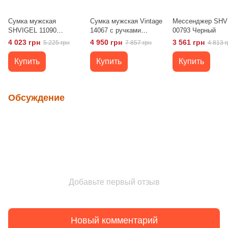
Сумка мужская
Сумка мужская Vintage
Мессенджер SHV
SHVIGEL 11090
14067 с ручками
00793 Черный
кожаная Черная
Черная
4 023 грн
4 950 грн
3 561 грн
5 225 грн
7 857 грн
4 813 г
Купить
Купить
Купить
Обсуждение
Добавьте первый отзыв
Новый комментарий