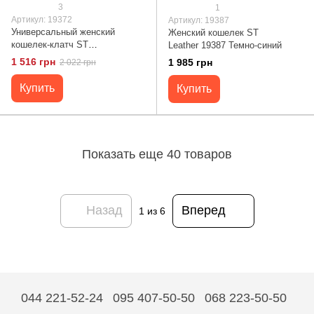
3
1
Артикул: 19372
Артикул: 19387
Универсальный женский
Женский кошелек ST
кошелек-клатч ST
Leather 19387 Темно-синий
Leather 19372 Красный
1 516 грн
1 985 грн
2 022 грн
Купить
Купить
Показать еще 40 товаров
Назад
Вперед
1
из 6
044 221-52-24
095 407-50-50
068 223-50-50