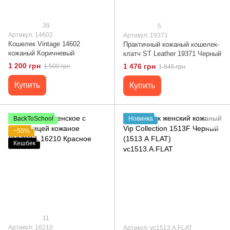
39
5
Артикул: 14602
Артикул: 19371
Кошелек Vintage 14602
Практичный кожаный кошелек-
кожаный Коричневый
клатч ST Leather 19371 Черный
1 200 грн
1 476 грн
1 500 грн
1 845 грн
Купить
Купить
BackToSchool
Новинка
−50%
Кешбек
11
Артикул: 16210
Артикул: vc1513.A.FLAT