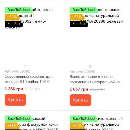
BackToSchool
BackToSchool
−30%
−38%
Кешбек
Кешбек
2
3
Артикул: 19392
Артикул: 20998
Современный кошелек для
Вместительное женское
женщин ST Leather 19392
портмоне из натуральной кожи
Темно-красный
KARYA 20998 Бежевый
1 286 грн
1 657 грн
1 838 грн
2 673 грн
Купить
Купить
BackToSchool
BackToSchool
−38%
−25%