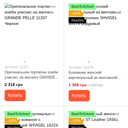
BackToSchool
−43%
Кешбек
4
4
Артикул: 11207
Артикул: 16178
Оригинальное портмоне комби
Бумажник женский
унисекс на магните GRANDE
вертикальный из винтажной
PELLE 11207 Черное
кожи на кнопках SHVIGEL
2 318 грн
1 368 грн
2 400 грн
16178 Бордовый
Купить
Купить
BackToSchool
BackToSchool
−50%
−25%
Кешбек
Кешбек