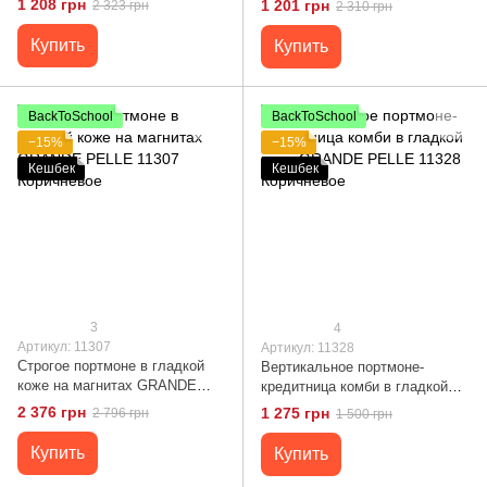
1 208 грн
1 201 грн
2 323 грн
2 310 грн
Купить
Купить
BackToSchool
BackToSchool
−15%
−15%
Кешбек
Кешбек
3
4
Артикул: 11307
Артикул: 11328
Строгое портмоне в гладкой
Вертикальное портмоне-
коже на магнитах GRANDE
кредитница комби в гладкой
PELLE 11307 Коричневое
коже GRANDE PELLE 11328
2 376 грн
1 275 грн
2 796 грн
1 500 грн
Коричневое
Купить
Купить