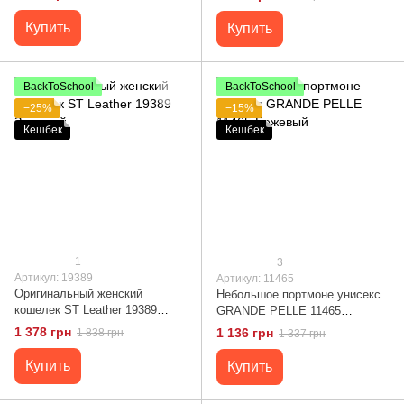
Купить
Купить
BackToSchool
BackToSchool
−25%
−15%
Кешбек
Кешбек
1
3
Артикул: 19389
Артикул: 11465
Оригинальный женский
Небольшое портмоне унисекс
кошелек ST Leather 19389
GRANDE PELLE 11465
Зеленый
Бежевый
1 378 грн
1 136 грн
1 838 грн
1 337 грн
Купить
Купить