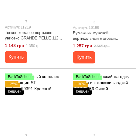
7
3
Артикул: 11219
Артикул: 16199
Тонкое кожаное портмоне
Бумажник мужской
унисекс GRANDE PELLE 11219
вертикальный матовый
Черное
SHVIGEL 16199 Рыжий
1 148 грн
1 257 грн
1 350 грн
2 565 грн
Купить
Купить
BackToSchool
BackToSchool
−25%
−30%
Кешбек
Кешбек
2
2