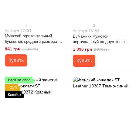
1
2
Артикул: 22484
Артикул: 16193
Мужской горизонтальный
Бумажник мужской
бумажник среднего размера из
вертикальный на двух кнопках
натуральной кожи ST Leather
SHVIGEL 16193 Коричневый
941 грн
1 396 грн
1 344 грн
2 970 грн
22484 Черный
Купить
Купить
BackToSchool
−25%
Кешбек