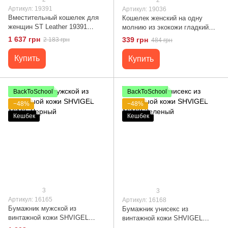
Артикул: 19391
Артикул: 19036
Вместительный кошелек для
Кошелек женский на одну
женщин ST Leather 19391
молнию из экокожи гладкий
Красный
KIVI 19036 Синий
1 637 грн
339 грн
2 183 грн
484 грн
Купить
Купить
BackToSchool
BackToSchool
−48%
−48%
Кешбек
Кешбек
3
3
Артикул: 16165
Артикул: 16168
Бумажник мужской из
Бумажник унисекс из
винтажной кожи SHVIGEL
винтажной кожи SHVIGEL
16165 Черный
16168 Зеленый