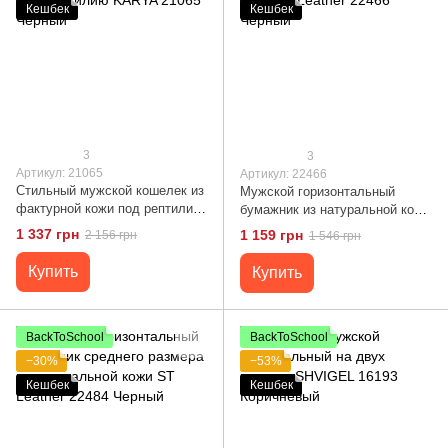
Кешбек
Кешбек
3
3
Артикул: 21065
Артикул: 22466
Стильный мужской кошелек из
Мужской горизонтальный
фактурной кожи под рептилию
бумажник из натуральной кожи
KARYA 21065 Черный
ST Leather 22466 Черный
1 337 грн
1 159 грн
2 156 грн
1 546 грн
Купить
Купить
BackToSchool
BackToSchool
−30%
−53%
Кешбек
Кешбек