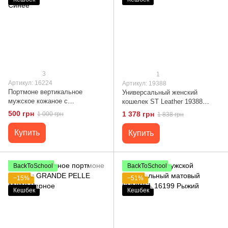
3
1
Артикул: 16224
Артикул: 19388
Портмоне вертикальное
Универсальный женский
мужское кожаное с
кошелек ST Leather 19388
монетницей SHVIGEL 16224
Черный
500 грн
1 378 грн
1 000 грн
1 838 грн
Синее
Купить
Купить
BackToSchool
BackToSchool
−15%
−51%
Кешбек
Кешбек