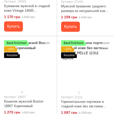
Артикул: 14645
Артикул: 22444
Бумажник мужской в гладкой
Мужской бумажник среднего
коже Vintage 14645
размера из натуральной кожи
Коричневый
ST Leather 22444 Черный
1 170 грн
1 159 грн
1 800 грн
1 546 грн
Купить
Купить
BackToSchool
BackToSchool
−30%
−15%
Кешбек
Кешбек
4
1
Артикул: 18807
Артикул: 11311
Кошелек мужской Boston
Горизонтальное портмоне в
18807 Коричневый
гладкой коже без застежки
GRANDE PELLE 11311 Черное
1 270 грн
1 097 грн
1 815 грн
1 290 грн