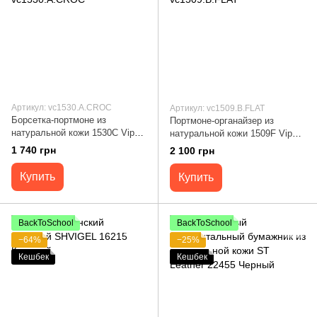
Артикул: vc1530.A.CROC
Артикул: vc1509.B.FLAT
Борсетка-портмоне из
Портмоне-органайзер из
натуральной кожи 1530С Vip
натуральной кожи 1509F Vip
Collection, черная
Collection, коричневый
1 740 грн
2 100 грн
vc1530.A.CROC
vc1509.B.FLAT
Купить
Купить
BackToSchool
BackToSchool
−64%
−25%
Кешбек
Кешбек