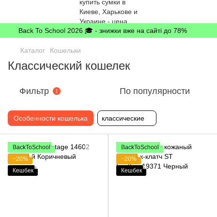
Back To School 2026 🎓 - знижки вже на сайті до 78%
Каталог
Кошельки
Классический кошелек
Фильтр
По популярности
1
Особенности кошелька
классические
BackToSchool
BackToSchool
−20%
−20%
Кешбек
Кешбек