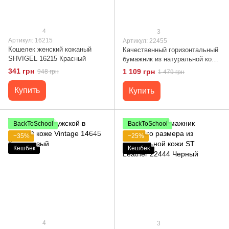
4
3
Артикул: 16215
Артикул: 22455
Кошелек женский кожаный
Качественный горизонтальный
SHVIGEL 16215 Красный
бумажник из натуральной кожи
ST Leather 22455 Черный
341 грн
1 109 грн
948 грн
1 479 грн
Купить
Купить
BackToSchool
BackToSchool
−35%
−25%
Кешбек
Кешбек
4
3