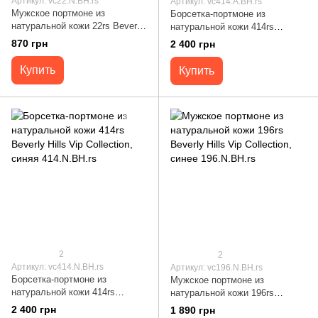
Артикул: vc22.N.BH.rs
Артикул: vc414.A.BH.rs
Мужское портмоне из
Борсетка-портмоне из
натуральной кожи 22rs Beverly
натуральной кожи 414rs
Hills Vip Collection, синее
Beverly Hills Vip Collection,
870 грн
2 400 грн
22.N.BH.rs
черная 414.A.BH.rs
Купить
Купить
2
2
Артикул: vc414.N.BH.rs
Артикул: vc196.N.BH.rs
Борсетка-портмоне из
Мужское портмоне из
натуральной кожи 414rs
натуральной кожи 196rs
Beverly Hills Vip Collection,
Beverly Hills Vip Collection,
2 400 грн
1 890 грн
синяя 414.N.BH.rs