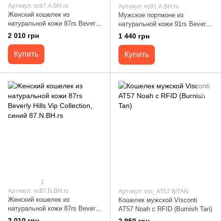
Артикул: vc87.А.BH.rs
Артикул: vc91.A.BH.rs
Женский кошелек из
Мужское портмоне из
натуральной кожи 87rs Beverly
натуральной кожи 91rs Beverly
Hills Vip Collection, черный
Hills Vip Collection, черный
2 010 грн
1 440 грн
87.A.BH.rs
91.A.BH.rs
Купить
Купить
1
Артикул: vc87.N.BH.rs
Артикул: vsc_AT57 B/TAN
Женский кошелек из
Кошелек мужской Visconti
натуральной кожи 87rs Beverly
AT57 Noah c RFID (Burnish Tan)
Hills Vip Collection, синий
2 010 грн