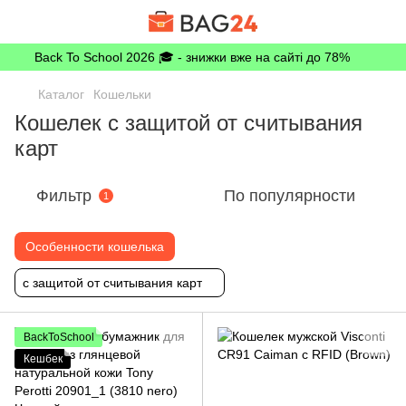
Back To School 2026 🎓 - знижки вже на сайті до 78%
Каталог
Кошельки
Кошелек c защитой от считывания
карт
Фильтр
По популярности
1
Особенности кошелька
с защитой от считывания карт
BackToSchool
Кешбек