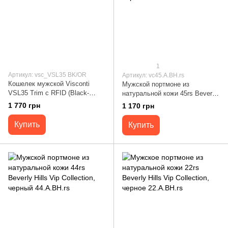
1
Артикул: vsc_VSL35 BK/OR
Артикул: vc45.A.BH.rs
Кошелек мужской Visconti
Мужской портмоне из
VSL35 Trim c RFID (Black-
натуральной кожи 45rs Beverly
Orange)
Hills Vip Collection, черный
1 770 грн
1 170 грн
45.A.BH.rs
Купить
Купить