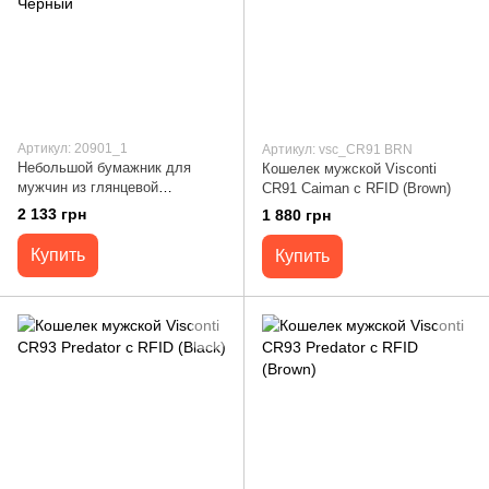
Артикул: 20901_1
Артикул: vsc_CR91 BRN
Небольшой бумажник для
Кошелек мужской Visconti
мужчин из глянцевой
CR91 Caiman c RFID (Brown)
натуральной кожи Tony Perotti
2 133 грн
1 880 грн
20901_1 (3810 nero) Черный
Купить
Купить