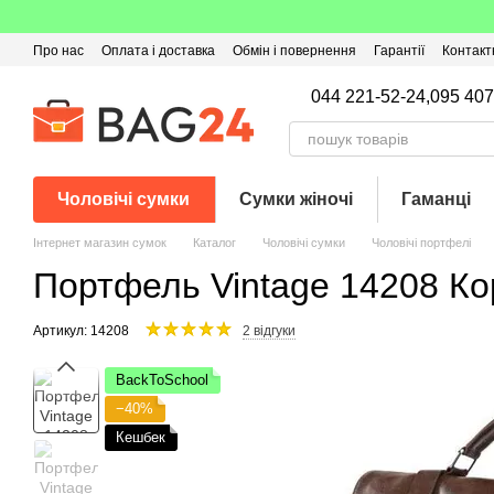
Перейти до основного контенту
Про нас
Оплата і доставка
Обмін і повернення
Гарантії
Контакт
Угода користувача
Відгуки про магазин
Оферта
Кешбек
044 221-52-24,
095 407
Чоловічі сумки
Сумки жіночі
Гаманці
Інтернет магазин сумок
Каталог
Чоловічі сумки
Чоловічі портфелі
Портфель Vintage 14208 К
Артикул: 14208
2 відгуки
BackToSchool
−40%
Кешбек