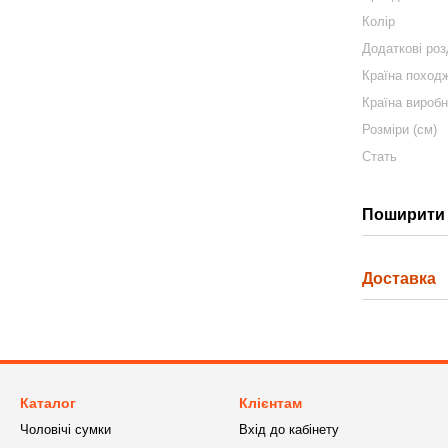
Колір
Додаткові роз
Країна поход
Країна вироб
Розміри (см)
Стать
Поширити 
Доставка
Каталог
Клієнтам
Чоловічі сумки
Вхід до кабінету