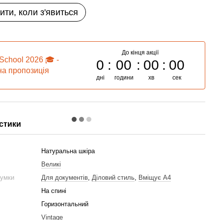
ити, коли з'явиться
До кінця акції
School 2026 🎓 -
0
00
00
00
а пропозиція
дні
години
хв
сек
стики
Натуральна шкіра
Великі
сумки
Для документів
,
Діловий стиль
,
Вміщує А4
и
На спині
Горизонтальний
Vintage