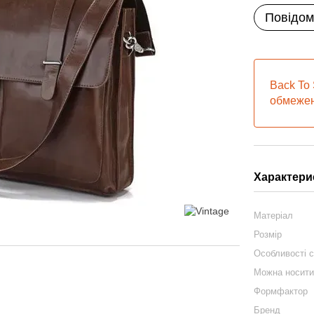
Повідом
Back To 
обмежен
Характери
Матеріал
Розмір
Особливості 
Можна носит
Формфактор
Бренд