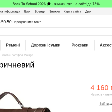
Back To School 2026 🎓 - знижки вже на сайті до 78%
на інформація
Блог
Бренди
Знижки
Карта сайта
Дроп
-50-50
Передзвонити вам?
Ремені
Дорожні сумки
Рюкзаки
Аксес
Чоловічі портфелі Vintage
оричневий
4 160 
Немає в наявн
Ввійти
д
%