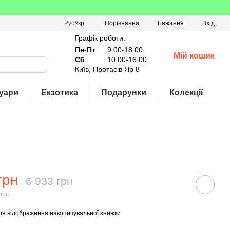
Порівняння
Рус
Укр
Бажання
Вхід
Графік роботи:
Пн-Пт
9.00-18.00
Мій кошик
Сб
10.00-16.00
Київ, Протасів Яр 8
уари
Екзотика
Подарунки
Колекції
грн
6 933 грн
ості
ля відображення накопичувальної знижки