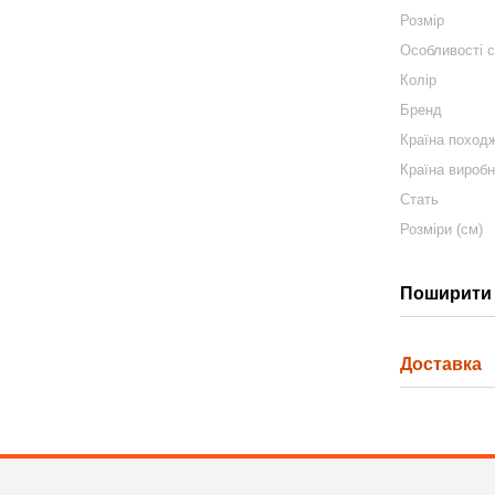
Розмір
Особливості 
Колір
Бренд
Країна поход
Країна вироб
Стать
Розміри (см)
Поширити 
Доставка