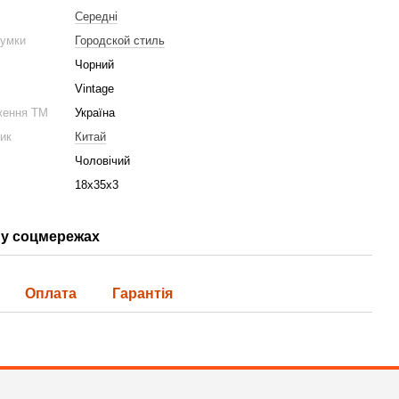
Середні
сумки
Городской стиль
Чорний
Vintage
ження ТМ
Україна
ник
Китай
Чоловічий
18х35х3
у соцмережах
Оплата
Гарантія