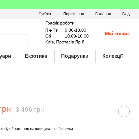
Порівняння
Рус
Укр
Бажання
Вхід
Графік роботи:
Пн-Пт
9.00-18.00
Мій кошик
Сб
10.00-16.00
Київ, Протасів Яр 8
уари
Екзотика
Подарунки
Колекції
грн
3 496 грн
ля відображення накопичувальної знижки