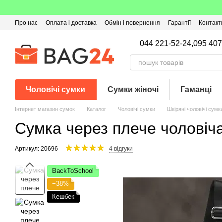
Перейти до основного контенту
Про нас
Оплата і доставка
Обмін і повернення
Гарантії
Контакт
Угода користувача
Відгуки про магазин
Оферта
Кешбек
044 221-52-24,
095 407
Чоловічі сумки
Сумки жіночі
Гаманці
Інтернет магазин сумок
Каталог
Чоловічі сумки
Шкіряні чоловічі сумк
Сумка через плече чоловіч
Артикул: 20696
4 відгуки
BackToSchool
−38%
Кешбек