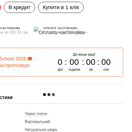
В кредит
Купити в 1 клік
 ЧАСТИНАМИ
ОПЛАТА ЧАСТИНАМИ
ів по 361.33 грн
6 платежів по 361.33 грн
До кінця акції
School 2026 🎓 -
0
00
00
00
а пропозиція
дні
години
хв
сек
стики
и
Через плече
Вертикальний
Натуральна шкіра