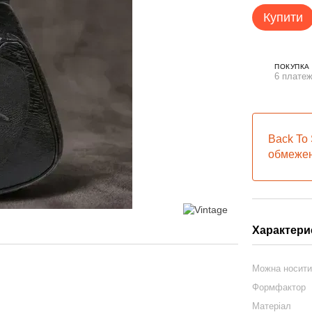
Купити
ПОКУПКА
6 платеж
Back To 
обмежен
Характери
Можна носит
Формфактор
Матеріал