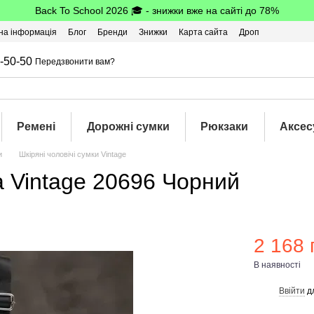
Back To School 2026 🎓 - знижки вже на сайті до 78%
на інформація
Блог
Бренди
Знижки
Карта сайта
Дроп
-50-50
Передзвонити вам?
Ремені
Дорожні сумки
Рюкзаки
Аксес
и
Шкіряні чоловічі сумки Vintage
а Vintage 20696 Чорний
2 168 
В наявності
Ввійти
д
%