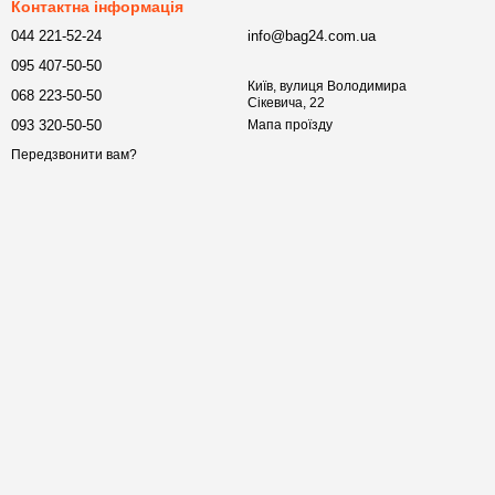
Контактна інформація
044 221-52-24
info@bag24.com.ua
095 407-50-50
Київ, вулиця Володимира
068 223-50-50
Сікевича, 22
093 320-50-50
Мапа проїзду
Передзвонити вам?