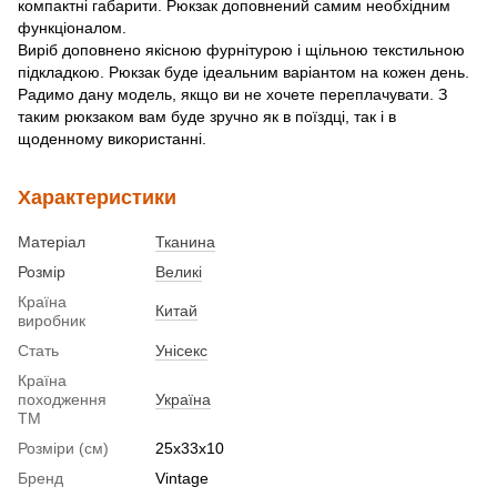
компактні габарити. Рюкзак доповнений самим необхідним
функціоналом.
Виріб доповнено якісною фурнітурою і щільною текстильною
підкладкою. Рюкзак буде ідеальним варіантом на кожен день.
Радимо дану модель, якщо ви не хочете переплачувати. З
таким рюкзаком вам буде зручно як в поїздці, так і в
щоденному використанні.
Характеристики
Матеріал
Тканина
Розмір
Великі
Країна
Китай
виробник
Стать
Унісекс
Країна
походження
Україна
ТМ
Розміри (см)
25x33x10
Бренд
Vintage