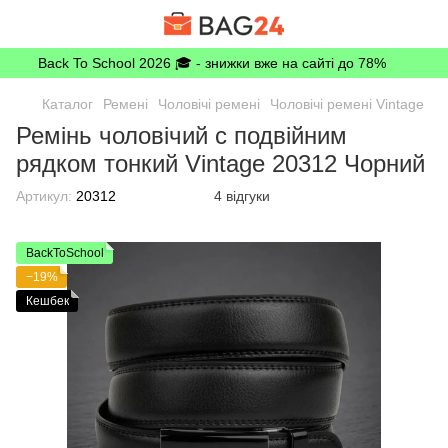
Back To School 2026 🎓 - знижки вже на сайті до 78%
Каталог
Ремені
Чоловічі ремені
Чоловічі ремені Vintage
Ремінь чоловічий c подвійним
рядком тонкий Vintage 20312 Чорний
Артикул:
20312
4 відгуки
BackToSchool
−19%
Кешбек