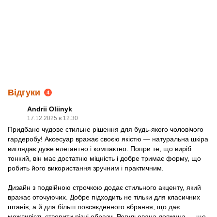
Відгуки
4
Andrii Oliinyk
17.12.2025 в 12:30
Придбано чудове стильне рішення для будь-якого чоловічого
гардеробу! Аксесуар вражає своєю якістю — натуральна шкіра
виглядає дуже елегантно і компактно. Попри те, що виріб
тонкий, він має достатню міцність і добре тримає форму, що
робить його використання зручним і практичним.
Дизайн з подвійною строчкою додає стильного акценту, який
вражає оточуючих. Добре підходить не тільки для класичних
штанів, а й для більш повсякденного вбрання, що дає
можливість створити різні образи. Регульована довжина — ще