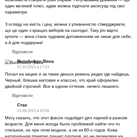
один великий плюс, адже можна підігнати аксесуар під свої
параметри.
З огляду на якість і ціну, можна з упевненістю стверджувати,
що це один з кращих виборів на сьогодні. Таку річ варто
купити — вона стане чудовим доповненням не лише для себе,
а й для подарунка!
Відповісти
Bunchukov Slava
01.10.2021 в 17:23
Попал на акцию и за такие деньги ремень редко где найдешь.
Черный, бляшка матовая и классно, что край оформлен
двойной строчкой. Все в одном оттенке, ничего лишнего.
Відповісти
Cтас
21.09.2021 в 15:56
Могу сказать, что этот фасон подойдет дял парней в разном
возрасте. Для меня всегда было проблемой найти что-то
стильное, но при этом модное, а не из 80-х годов. Кожа
натуральная приятно пахнет плотная, но не резиновая на