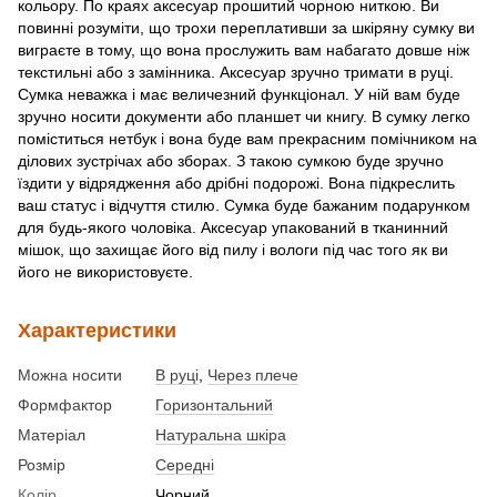
кольору. По краях аксесуар прошитий чорною ниткою. Ви
повинні розуміти, що трохи переплативши за шкіряну сумку ви
виграєте в тому, що вона прослужить вам набагато довше ніж
текстильні або з замінника. Аксесуар зручно тримати в руці.
Сумка неважка і має величезний функціонал. У ній вам буде
зручно носити документи або планшет чи книгу. В сумку легко
поміститься нетбук і вона буде вам прекрасним помічником на
ділових зустрічах або зборах. З такою сумкою буде зручно
їздити у відрядження або дрібні подорожі. Вона підкреслить
ваш статус і відчуття стилю. Сумка буде бажаним подарунком
для будь-якого чоловіка. Аксесуар упакований в тканинний
мішок, що захищає його від пилу і вологи під час того як ви
його не використовуєте.
Характеристики
Можна носити
В руці
,
Через плече
Формфактор
Горизонтальний
Матеріал
Натуральна шкіра
Розмір
Середні
Колір
Чорний