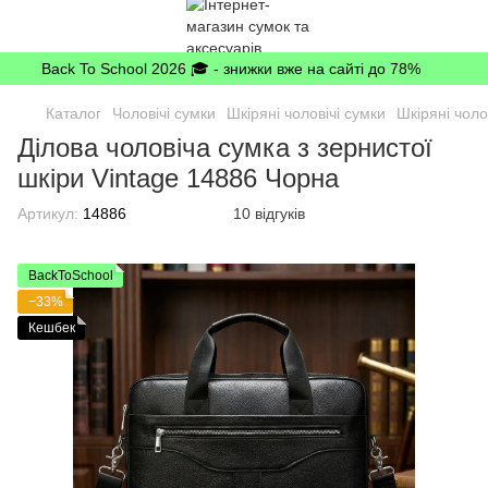
Back To School 2026 🎓 - знижки вже на сайті до 78%
Каталог
Чоловічі сумки
Шкіряні чоловічі сумки
Шкіряні чоло
Ділова чоловіча сумка з зернистої
шкіри Vintage 14886 Чорна
Артикул:
14886
10 відгуків
BackToSchool
−33%
Кешбек