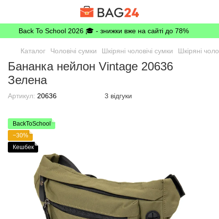
Back To School 2026 🎓 - знижки вже на сайті до 78%
Каталог
Чоловічі сумки
Шкіряні чоловічі сумки
Шкіряні чоло
Бананка нейлон Vintage 20636
Зелена
Артикул:
20636
3 відгуки
BackToSchool
−30%
Кешбек