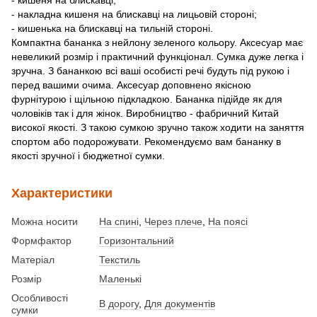
- накладна кишеня на блискавці на лицьовій стороні;
- кишенька на блискавці на тильній стороні.
Компактна бананка з нейлону зеленого кольору. Аксесуар має
невеликий розмір і практичний функціонал. Сумка дуже легка і
зручна. З бананкою всі ваші особисті речі будуть під рукою і
перед вашими очима. Аксесуар доповнено якісною
фурнітурою і щільною підкладкою. Бананка підійде як для
чоловіків так і для жінок. Виробництво - фабричний Китай
високої якості. З такою сумкою зручно також ходити на заняття
спортом або подорожувати. Рекомендуємо вам бананку в
якості зручної і бюджетної сумки.
Характеристики
Можна носити
На спині
,
Через плече
,
На поясі
Формфактор
Горизонтальний
Матеріал
Текстиль
Розмір
Маленькі
Особливості
В дорогу
,
Для документів
сумки