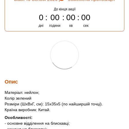
До кінця акції
0
00
00
00
дні
години
хв
сек
Опис
Матеріал: нейлон;
Колір зелений
Розміри (ШхВхГ, см): 15х35х5 (по найширшій точці).
Країна виробник: Китай.
Особливості:
- основне відділення на блискавці;
- кишеня на блискавці;