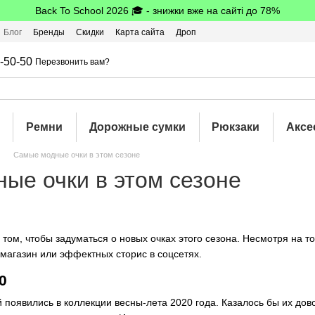
Back To School 2026 🎓 - знижки вже на сайті до 78%
Блог
Бренды
Скидки
Карта сайта
Дроп
шбэк
-50-50
Перезвонить вам?
Ремни
Дорожные сумки
Рюкзаки
Аксе
Самые модные очки в этом сезоне
ые очки в этом сезоне
 том, чтобы задуматься о новых очках этого сезона. Несмотря на 
 магазин или эффектных сторис в соцсетях.
0
 появились в коллекции весны-лета 2020 года. Казалось бы их дов