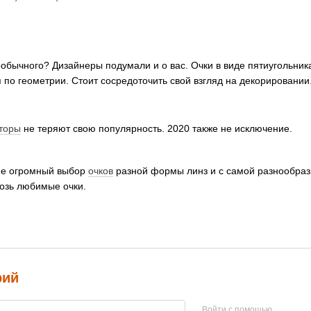
обычного? Дизайнеры подумали и о вас. Очки в виде пятиугольника
 по геометрии. Стоит сосредоточить свой взгляд на декорировании
торы
не теряют свою популярность. 2020 также не исключение.
не огромный выбор
очков
разной формы линз и с самой разнообраз
озь любимые очки.
рий
Войти с помощью