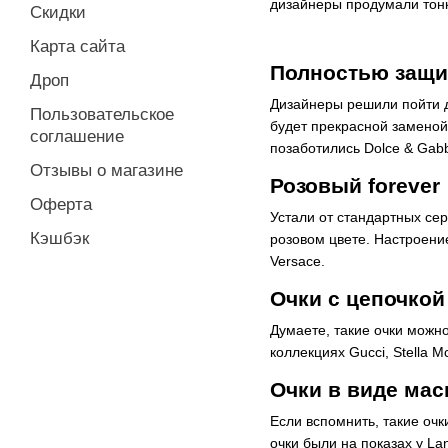
дизайнеры продумали тонку
Скидки
Карта сайта
Полностью защ
Дроп
Дизайнеры решили пойти д
Пользовательское
будет прекрасной заменой
соглашение
позаботились Dolce & Gabb
Отзывы о магазине
Розовый forever
Оферта
Устали от стандартных се
Кэшбэк
розовом цвете. Настроение
Versace.
Очки с цепочкой
Думаете, такие очки можно
коллекциях Gucci, Stella M
Очки в виде мас
Если вспомнить, такие очк
очки были на показах у Lanv