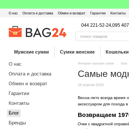
Перейти к основному контенту
О нас
Оплата и доставка
Обмен и возврат
Гарантии
Контакты
Пользовательское соглашение
Отзывы о магазине
Оферта
Кэ
044 221-52-24,
095 407
Мужские сумки
Сумки женские
Кошельки
О нас
Интернет магазин сумок
Блог
Самые модн
Оплата и доставка
Обмен и возврат
28 апреля 2020
Гарантии
Весна-лето всегда время о
Контакты
аксессуаром для похода в
Блог
Возвращаем 197
Бренды
Очки с квадратной оправой