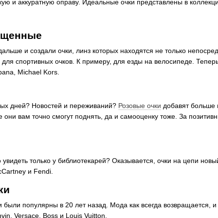
ю и аккуратную оправу. Идеальные очки представлены в коллекциях
ищенные
альше и создали очки, линз которых находятся не только непосред
 для спортивных очков. К примеру, для езды на велосипеде. Тепе
ana, Michael Kors.
рых дней? Новостей и переживаний?
Розовые очки
добавят больше п
 они вам точно смогут поднять, да и самооценку тоже. За позитивн
 увидеть только у библиотекарей? Оказывается, очки на цепи новы
cCartney и Fendi.
ки
и были популярны в 20 лет назад. Мода как всегда возвращается, 
in, Versace, Boss и Louis Vuitton.