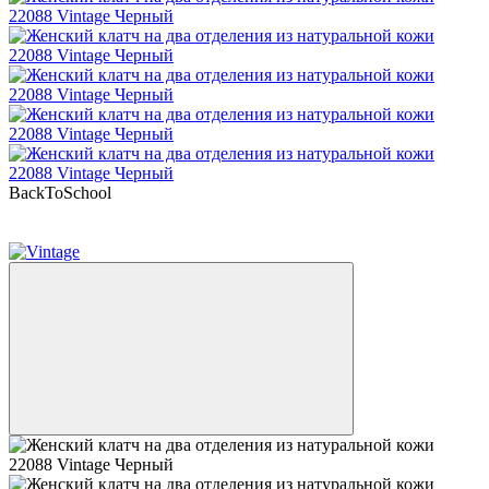
BackToSchool
−15%
Кешбек