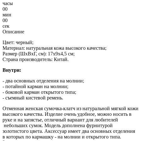
часы
00
мин
00
сек
Описание
Цвет: черный;
Материал: натуральная кожа высокого качества;
Размер (ШхВхГ, см): 17х9х4,5 см;
Страна производитель: Китай.
Внутри:
- два основных отделения на молнии;
- потайной карман на молнии;
- боковой карман открытого типа;
- съемный кистевой ремень.
Отменная женская сумочка-клатч из натуральной мягкой кожи
высокого качества. Изделие очень удобное, можно носить в
руке и на запястье, отличный вариант для любителей
небольших сумок. Модель дополнена фурнитурой
золотистого цвета. Аксессуар имеет два основных отделения
в которых по кармашку - на молнии и открытого типа.