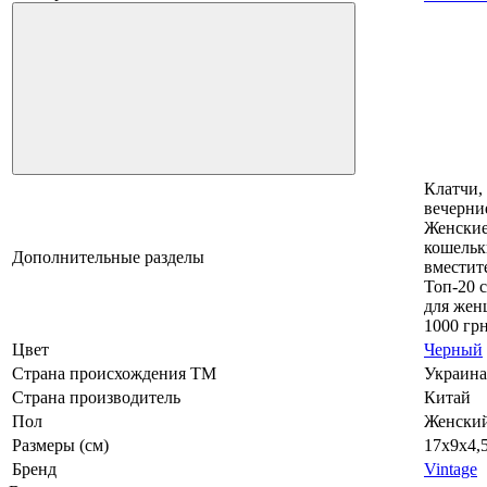
Клатчи,
вечерни
Женски
кошельк
Дополнительные разделы
вместит
Топ-20 
для жен
1000 гр
Цвет
Черный
Страна происхождения ТМ
Украина
Страна производитель
Китай
Пол
Женски
Размеры (см)
17х9х4,
Бренд
Vintage