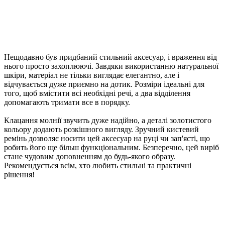
Нещодавно був придбаний стильний аксесуар, і враження від
нього просто захоплюючі. Завдяки використанню натуральної
шкіри, матеріал не тільки виглядає елегантно, але і
відчувається дуже приємно на дотик. Розміри ідеальні для
того, щоб вмістити всі необхідні речі, а два відділення
допомагають тримати все в порядку.
Клацання молнії звучить дуже надійно, а деталі золотистого
кольору додають розкішного вигляду. Зручний кистевий
ремінь дозволяє носити цей аксесуар на руці чи зап'ясті, що
робить його ще більш функціональним. Безперечно, цей виріб
стане чудовим доповненням до будь-якого образу.
Рекомендується всім, хто любить стильні та практичні
рішення!