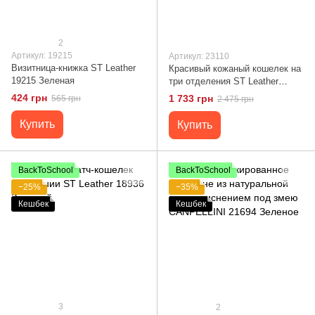
2
Артикул: 19215
Артикул: 23110
Визитница-книжка ST Leather
Красивый кожаный кошелек на
19215 Зеленая
три отделения ST Leather
23110 Зеленый
424 грн
1 733 грн
565 грн
2 475 грн
Купить
Купить
BackToSchool
BackToSchool
−25%
−35%
Кешбек
Кешбек
3
2