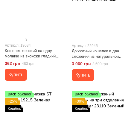
3
Артикул: 19034
Артикул: 22945
Кошелек женский на одну
Добротный кошелек в два
молнию из экокожи гладкий
сложения из натуральной
KIVI 19034 Зеленый
гладкой кожи GRANDE PELLE
362 грн
3 060 грн
483 грн
3 600 грн
22945 Зеленый
Купить
Купить
BackToSchool
BackToSchool
−25%
−30%
Кешбек
Кешбек