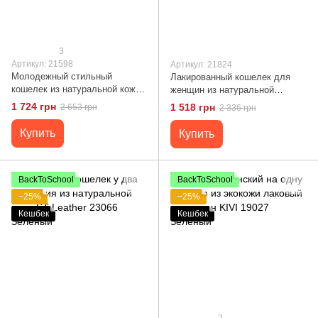
3
Артикул: 21598
Артикул: 21824
Молодежный стильный
Лакированный кошелек для
кошелек из натуральной кожи
женщин из натуральной
флотар CANPELLINI 21598
фактурной кожи с тиснением
1 724 грн
1 518 грн
2 653 грн
2 336 грн
Салатовый
под рептилию CANPELLINI
21824 Зеленый
Купить
Купить
BackToSchool
BackToSchool
−25%
−25%
Кешбек
Кешбек
2