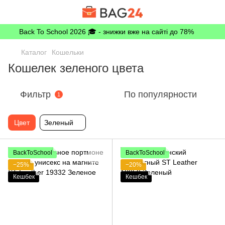
Back To School 2026 🎓 - знижки вже на сайті до 78%
Каталог
Кошельки
Кошелек зеленого цвета
Фильтр
По популярности
1
Цвет
Зеленый
BackToSchool
BackToSchool
−25%
−20%
Кешбек
Кешбек