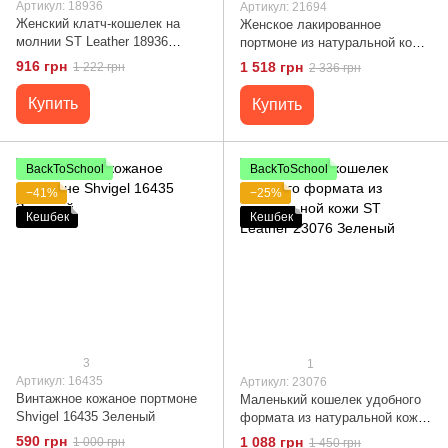
Артикул: 18936
Артикул: 21694
Женский клатч-кошелек на
Женское лакированное
молнии ST Leather 18936
портмоне из натуральной кожи
Зеленый
с тиснением под змею
916 грн
1 518 грн
1 222 грн
2 336 грн
CANPELLINI 21694 Зеленое
Купить
Купить
BackToSchool
BackToSchool
−41%
−25%
Кешбек
Кешбек
3
1
Артикул: 16435
Артикул: 23076
Винтажное кожаное портмоне
Маленький кошелек удобного
Shvigel 16435 Зеленый
формата из натуральной кожи
ST Leather 23076 Зеленый
590 грн
1 088 грн
1 000 грн
1 450 грн