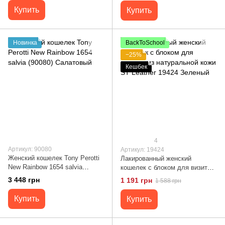
Купить
Купить
Новинка
BackToSchool
−25%
Кешбек
4
Артикул: 90080
Артикул: 19424
Женский кошелек Tony Perotti
Лакированный женский
New Rainbow 1654 salvia
кошелек с блоком для визиток
(90080) Салатовый
из натуральной кожи ST
3 448 грн
1 191 грн
1 588 грн
Leather 19424 Зеленый
Купить
Купить