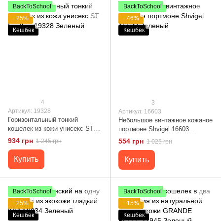
BackToSchool
BackToSchool
−25%
−46%
Кешбек
Кешбек
4
3
Артикул: 19328
Артикул: 16603
Горизонтальный тонкий
Небольшое винтажное кожаное
кошелек из кожи унисекс ST
портмоне Shvigel 16603
Leather 19328 Зеленый
Зеленый
934 грн
554 грн
1 245 грн
1 025 грн
Купить
Купить
BackToSchool
BackToSchool
−25%
−15%
Кешбек
Кешбек