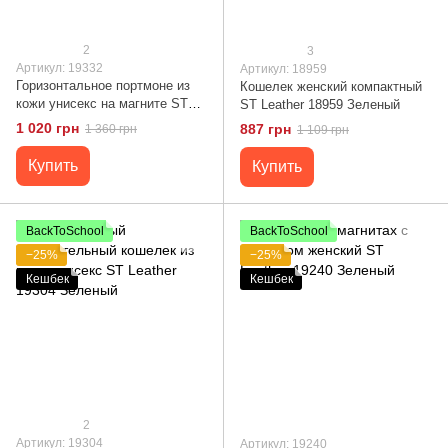
2
3
Артикул: 19332
Артикул: 18959
Горизонтальное портмоне из
Кошелек женский компактный
кожи унисекс на магните ST
ST Leather 18959 Зеленый
Leather 19332 Зеленое
1 020 грн
887 грн
1 360 грн
1 109 грн
Купить
Купить
BackToSchool
BackToSchool
−25%
−25%
Кешбек
Кешбек
2
Артикул: 19304
Артикул: 19240