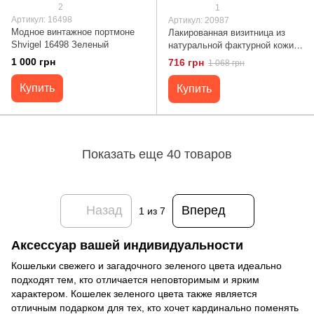
2
1
Артикул: 16498
Артикул: 20987
Модное винтажное портмоне
Лакированная визитница из
Shvigel 16498 Зеленый
натуральной фактурной кожи
под змею KARYA 20987
1 000 грн
716 грн
1 068 грн
Зеленый
Купить
Купить
Показать еще 40 товаров
Назад
Вперед
1
из 7
Аксессуар вашей индивидуальности
Кошельки свежего и загадочного зеленого цвета идеально
подходят тем, кто отличается неповторимым и ярким
характером. Кошелек зеленого цвета также является
отличным подарком для тех, кто хочет кардинально поменять