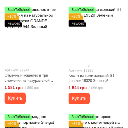
BackToSchool
BackToSchool
−15%
−25%
Кешбек
Кешбек
3
Артикул: 22944
Артикул: 19320
Отменный кошелек в три
Клатч из кожи женский ST
сложения из натуральной
Leather 19320 Зеленый
гладкой кожи GRANDE PELLE
1 581 грн
1 544 грн
1 860 грн
2 058 грн
22944 Зеленый
Купить
Купить
BackToSchool
BackToSchool
−50%
−35%