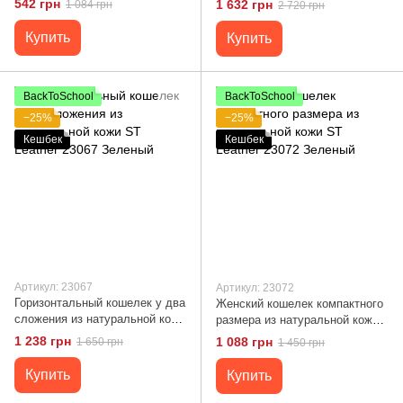
542 грн
1 632 грн
1 084 грн
2 720 грн
CANPELLINI 21812 Зеленый
Купить
Купить
BackToSchool
BackToSchool
−25%
−25%
Кешбек
Кешбек
Артикул: 23067
Артикул: 23072
Горизонтальный кошелек у два
Женский кошелек компактного
сложения из натуральной кожи
размера из натуральной кожи
ST Leather 23067 Зеленый
ST Leather 23072 Зеленый
1 238 грн
1 088 грн
1 650 грн
1 450 грн
Купить
Купить