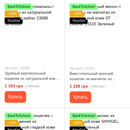
BackToSchool
BackToSchool
−25%
−25%
Кешбек
Кешбек
Артикул: 23086
Артикул: 23115
Удобный вертикальный
Вместительный женский
кошелек из натуральной кожи
кошелек на магнитах из
ST Leather 23086 Зеленый
натуральной кожи ST Leather
1 163 грн
1 238 грн
1 550 грн
1 650 грн
23115 Зеленый
Купить
Купить
BackToSchool
BackToSchool
−20%
−48%
Кешбек
Кешбек