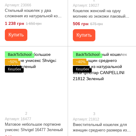
Артикул: 23066
Артикул: 19027
Стильный кошелек у два
Кошелек женский на одну
сложения из натуральной кожи
молнию из экокожи лаковый
ST Leather 23066 Зеленый
хамелеон KIVI 19027 Зеленый
1 238 грн
506 грн
1 650 грн
675 грн
Купить
Купить
BackToSchool
BackToSchool
−50%
−40%
Кешбек
Кешбек
2
3
Артикул: 16477
Артикул: 21812
Матовое небольшое портмоне
Вместительный кошелек для
унисекс Shvigel 16477 Зеленый
женщин среднего размера из
натуральной кожи флотар