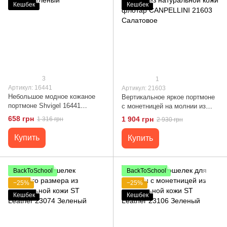
Кешбек
Кешбек
3
1
Артикул: 16441
Артикул: 21603
Небольшое модное кожаное
Вертикальное яркое портмоне
портмоне Shvigel 16441
с монетницей на молнии из
Зеленый
натуральной кожи флотар
658 грн
1 904 грн
1 316 грн
2 930 грн
CANPELLINI 21603 Салатовое
Купить
Купить
BackToSchool
BackToSchool
−25%
−25%
Кешбек
Кешбек