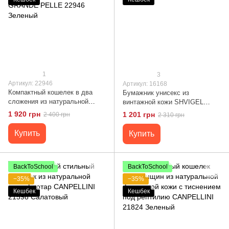
1
3
Артикул: 22946
Артикул: 16168
Компактный кошелек в два
Бумажник унисекс из
сложения из натуральной
винтажной кожи SHVIGEL
гладкой кожи GRANDE PELLE
16168 Зеленый
1 920 грн
1 201 грн
2 400 грн
2 310 грн
22946 Зеленый
Купить
Купить
BackToSchool
BackToSchool
−35%
−35%
Кешбек
Кешбек