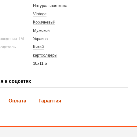
Натуральная кожа
Vintage
Коричневый
 мужской Vintage 14224 Коричневый
Сумка для ноутбука SH
Мужской
1 292 грн
хождения ТМ
Украина
7 902 грн
водитель
Китай
8 318 грн
Купить
картхолдеры
10х11,5
я в соцсетях
Оплата
Гарантия