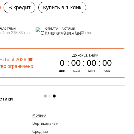
В кредит
Купить в 1 клик
 ЧАСТЯМИ
ОПЛАТА ЧАСТЯМИ
ей по 215.33 грн
6 платежей по 215.33 грн
До конца акции
School 2026 🎓 -
0
00
00
00
тво ограничено
дни
часы
мин
сек
вле
стики
Молния
Вертикальный
Средние