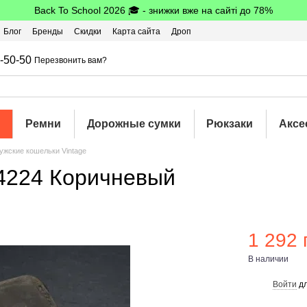
Back To School 2026 🎓 - знижки вже на сайті до 78%
Блог
Бренды
Скидки
Карта сайта
Дроп
шбэк
-50-50
Перезвонить вам?
Ремни
Дорожные сумки
Рюкзаки
Аксе
ужские кошельки Vintage
14224 Коричневый
1 292 
В наличии
Войти
дл
%