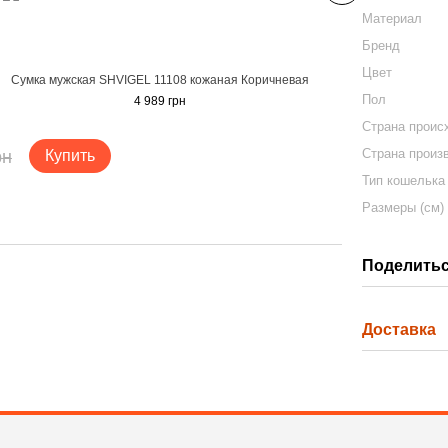
Материал
Бренд
Цвет
Сумка мужская SHVIGEL 11108 кожаная Коричневая
Кошелек
Пол
4 989 грн
Страна проис
Страна произ
рн
Купить
Тип кошелька
Размеры (см)
Поделитьс
Доставка