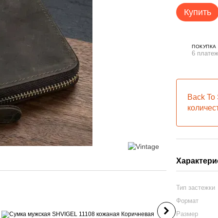
Купить
ПОКУПКА
6 платеж
Back To 
количес
Вместе деше
Характери
Тип застежки
Формат
Размер