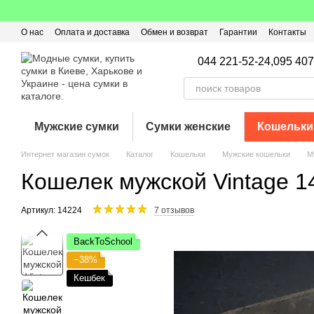
Перейти к основному контенту
О нас
Оплата и доставка
Обмен и возврат
Гарантии
Контакты
Пользовательское соглашение
Отзывы о магазине
Оферта
Кэ
044 221-52-24,
095 407
Мужские сумки
Сумки женские
Кошельки
Интернет магазин сумок
Каталог
Кошельки
Мужские кошельки
М
Кошелек мужской Vintage 
Артикул: 14224
7 отзывов
BackToSchool
−38%
Кешбек