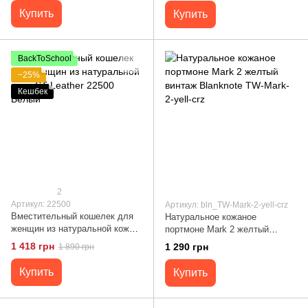
Купить
Купить
BackToSchool
−25%
Кешбек
2
Артикул: 22500
Артикул: bln_TW-Mark-2-yell-crz
Вместительный кошелек для
Натуральное кожаное
женщин из натуральной кожи
портмоне Mark 2 желтый
ST Leather 22500 Белый
винтаж Blanknote TW-Mark-2-
1 418 грн
1 290 грн
1 890 грн
yell-crz
Купить
Купить