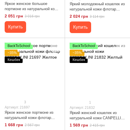
Яркое женское большое
Яркий молодежный кошелек из
портмоне из натуральной кожи
натуральной кожи флотар
Tony Bellucci 21975 Желтый
CANPELLINI 21612 Лимонный
2 051 грн
2 024 грн
3 016 грн
3 114 грн
Купить
Купить
BackToSchool
BackToSchool
−35%
−35%
Кешбек
Кешбек
3
1
Артикул: 21697
Артикул: 21832
Яркое женское портмоне из
Яркий женский кошелек из
натуральной кожи флотар
натуральной кожи CANPELLINI
CANPELLINI 21697 Желтое
21832 Желтый
1 668 грн
1 569 грн
2 567 грн
2 415 грн