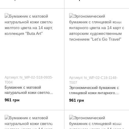
коллекция "7 wonders of the
художественным тиснением
world"
"Buta Art"
Артикул: hi_WP-02-S18-0935-
Артикул: hi_WP-02-C18-1148-
T004
T007
Бумажник с матовой
Эргономический бумажник с
натуральной кожи светло
глянцевой кожи янтарного
желтого цвета на 14 карт,
цвета на 14 карт с авторским
961 грн
961 грн
коллекция "Buta Art"
художественным тиснением
"Let's Go Travel"