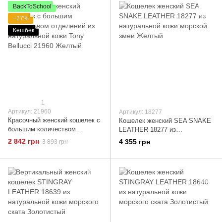
BackToSchool
−27%
Кешбек
1
Артикул: 21960
Артикул: 18277
Красочный женский кошелек с
Кошелек женский SEA SNAKE
большим количеством
LEATHER 18277 из
отделений из натуральной
натуральной кожи морской
2 842 грн
4 355 грн
3 893 грн
кожи Tony Bellucci 21960
змеи Желтый
Желтый