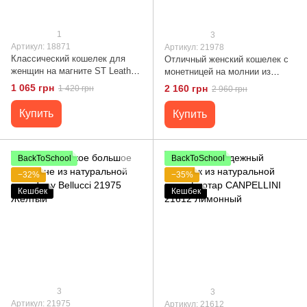
1
3
Артикул: 18871
Артикул: 21978
Классический кошелек для
Отличный женский кошелек с
женщин на магните ST Leather
монетницей на молнии из
18871 Горчичный
натуральной кожи Tony Bellucci
1 065 грн
2 160 грн
1 420 грн
2 960 грн
21978 Желтый
Купить
Купить
BackToSchool
BackToSchool
−32%
−35%
Кешбек
Кешбек
3
3
Артикул: 21975
Артикул: 21612