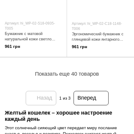
Артикул: hi_WP-02-S18-0935-
Артикул: hi_WP-02-C18-1148-
T005
T006
Бумажник с матовой
Эргономический бумажник с
натуральной кожи светло
глянцевой кожи янтарного
желтого цвета на 14 карт,
цвета на 14 карт с авторским
961 грн
961 грн
коллекция "Mehendi Art"
художественным тиснением
"Mehendi Classic"
Показать еще 40 товаров
Назад
Вперед
1
из 3
Желтый кошелек – хорошее настроение
каждый день
Этот солнечный сияющий цвет передает миру послание
счастья, веселья и позитива. Психологи считают желтый