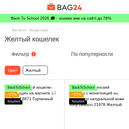
Back To School 2026 🎓 - знижки вже на сайті до 78%
Каталог
Кошельки
Желтый кошелек
Фильтр
По популярности
1
Цвет
Желтый
BackToSchool
BackToSchool
−25%
−27%
Кешбек
Кешбек