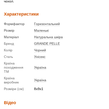
чохол.
Характеристики
Формфактор
Горизонтальний
Розмір
Маленькі
Матеріал
Натуральна шкіра
Бренд
GRANDE PELLE
Колір
Чорний
Стать
Унісекс
Країна
походження
Україна
ТМ
Країна
Україна
виробник
Розміри (см)
8х9х1
Відео