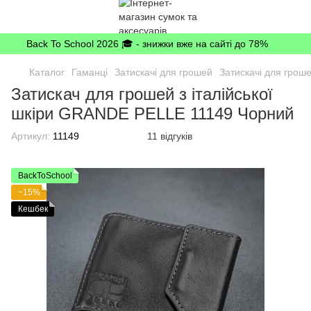
Back To School 2026 🎓 - знижки вже на сайті до 78%
Каталог
Гаманці
Затискачі для грошей
Затискачі для гро
Затискач для грошей з італійської
шкіри GRANDE PELLE 11149 Чорний
Артикул:
11149
11 відгуків
BackToSchool
−15%
Кешбек