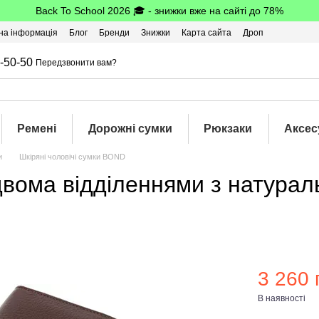
Back To School 2026 🎓 - знижки вже на сайті до 78%
на інформація
Блог
Бренди
Знижки
Карта сайта
Дроп
-50-50
Передзвонити вам?
Ремені
Дорожні сумки
Рюкзаки
Аксес
и
Шкіряні чоловічі сумки BOND
 двома відділеннями з натура
3 260 
В наявності