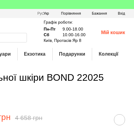
Порівняння
Рус
Укр
Бажання
Вхід
Графік роботи:
Пн-Пт
9.00-18.00
Мій кошик
Сб
10.00-16.00
Київ, Протасів Яр 8
уари
Екзотика
Подарунки
Колекції
льної шкіри BOND 22025
грн
4 658 грн