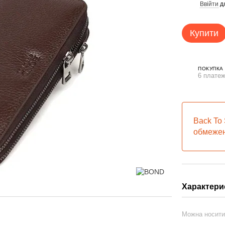
Ввійти
д
%
Купити
ПОКУПКА
6 платеж
Back To 
обмежен
Характери
Можна носит