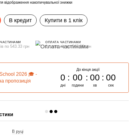
ля відображення накопичувальної знижки
В кредит
Купити в 1 клік
 ЧАСТИНАМИ
ОПЛАТА ЧАСТИНАМИ
ів по 543.33 грн
6 платежів по 543.33 грн
До кінця акції
School 2026 🎓 -
0
00
00
00
а пропозиція
дні
години
хв
сек
стики
и
В руці