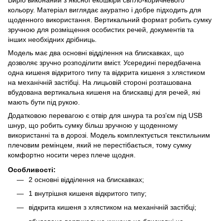
кольору. Матеріал виглядає акуратно і добре підходить для
щоденного використання. Вертикальний формат робить сумку
зручною для розміщення особистих речей, документів та
інших необхідних дрібниць.
Модель має два основні відділення на блискавках, що
дозволяє зручно розподілити вміст. Усередині передбачена
одна кишеня відкритого типу та відкрита кишеня з хлястиком
на механічній застібці. На лицьовій стороні розташована
вбудована вертикальна кишеня на блискавці для речей, які
мають бути під рукою.
Додатковою перевагою є отвір для шнура та розʼєм під USB
шнур, що робить сумку більш зручною у щоденному
використанні та в дорозі. Модель комплектується текстильним
плечовим ремінцем, який не перестібається, тому сумку
комфортно носити через плече щодня.
Особливості:
2 основні відділення на блискавках;
1 внутрішня кишеня відкритого типу;
відкрита кишеня з хлястиком на механічній застібці;