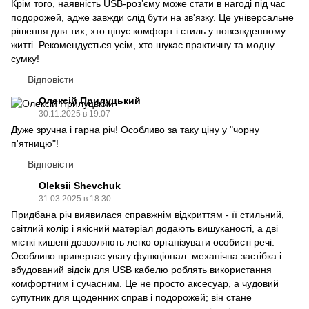
Крім того, наявність USB-роз’єму може стати в нагоді під час
подорожей, адже завжди слід бути на зв'язку. Це універсальне
рішення для тих, хто цінує комфорт і стиль у повсякденному
житті. Рекомендується усім, хто шукає практичну та модну
сумку!
Відповісти
Олексій Прилуцький
30.11.2025 в 19:07
Дуже зручна і гарна річ! Особливо за таку ціну у "чорну
п'ятницю"!
Відповісти
Oleksii Shevchuk
31.03.2025 в 18:30
Придбана річ виявилася справжнім відкриттям - її стильний,
світлий колір і якісний матеріал додають вишуканості, а дві
місткі кишені дозволяють легко організувати особисті речі.
Особливо привертає увагу функціонал: механічна застібка і
вбудований відсік для USB кабелю роблять використання
комфортним і сучасним. Це не просто аксесуар, а чудовий
супутник для щоденних справ і подорожей; він стане