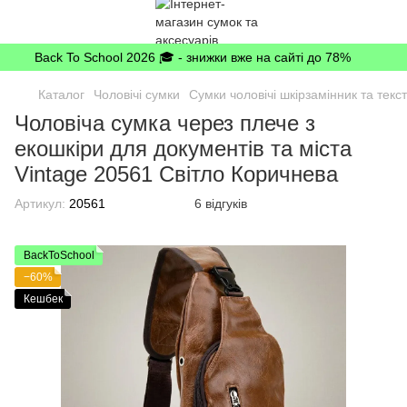
Back To School 2026 🎓 - знижки вже на сайті до 78%
Каталог
Чоловічі сумки
Сумки чоловічі шкірзамінник та текс
Чоловіча сумка через плече з
екошкіри для документів та міста
Vintage 20561 Світло Коричнева
Артикул:
20561
6 відгуків
BackToSchool
−60%
Кешбек