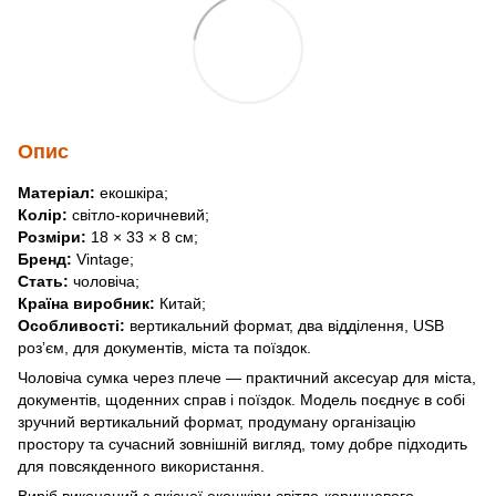
Опис
Матеріал:
екошкіра;
Колір:
світло-коричневий;
Розміри:
18 × 33 × 8 см;
Бренд:
Vintage;
Стать:
чоловіча;
Країна виробник:
Китай;
Особливості:
вертикальний формат, два відділення, USB
розʼєм, для документів, міста та поїздок.
Чоловіча сумка через плече — практичний аксесуар для міста,
документів, щоденних справ і поїздок. Модель поєднує в собі
зручний вертикальний формат, продуману організацію
простору та сучасний зовнішній вигляд, тому добре підходить
для повсякденного використання.
Виріб виконаний з якісної екошкіри світло-коричневого