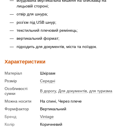
вбудована вертикальна кишеня на блискавці на
лицьовій стороні;
отвір для шнура;
розʼєм під USB шнур;
текстильний плечовий ремінець;
вертикальний формат;
підходить для документів, міста та поїздок.
Характеристики
Матеріал
Шкірзам
Розмір
Середні
Особливості
В дорогу
,
Для документів
,
для туризма
сумки
Можна носити
На спині, Через плече
Формфактор
Вертикальний
Бренд
Vintage
Колір
Коричневий