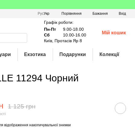
Порівняння
Рус
Укр
Бажання
Вхід
Графік роботи:
Пн-Пт
9.00-18.00
Мій кошик
Сб
10.00-16.00
Київ, Протасів Яр 8
уари
Екзотика
Подарунки
Колекції
LLE 11294 Чорний
н
1 125 грн
ості
ля відображення накопичувальної знижки