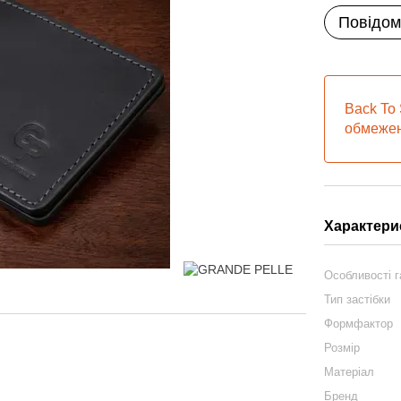
Повідом
Back To 
обмежен
Характери
Особливості 
Тип застібки
Формфактор
Розмір
Матеріал
Бренд