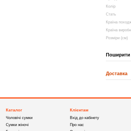
Колір
Стать
Країна поход
Країна вироб
Розміри (см)
Поширити 
Доставка
Каталог
Клієнтам
Чоловічі сумки
Вхід до кабінету
Сумки жіночі
Про нас