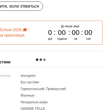
ити, коли з'явиться
До кінця акції
School 2026 🎓 -
0
00
00
00
а пропозиція
дні
години
хв
сек
стики
гаманця
молодіжні
Без застібки
Горизонтальний
,
Прямокутний
Маленькі
Натуральна шкіра
GRANDE PELLE