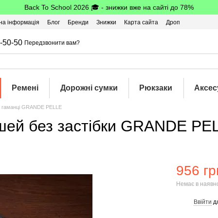
Back To School 2026 🎓 - знижки вже на сайті до 78%
на інформація
Блог
Бренди
Знижки
Карта сайта
Дроп
-50-50
Передзвонити вам?
Ремені
Дорожні сумки
Рюкзаки
Аксес
і гаманці GRANDE PELLE
ошей без застібки GRANDE PE
956 гр
Немає в наявн
Ввійти
д
%