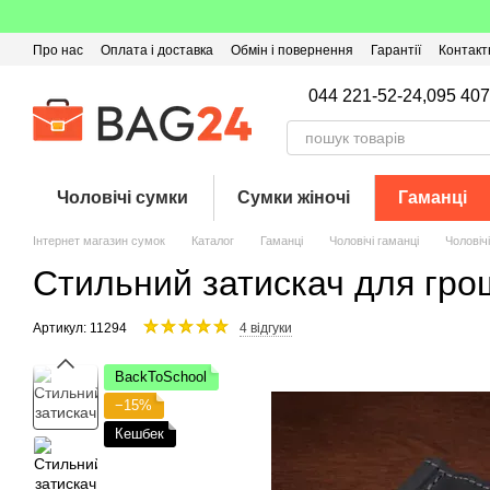
Перейти до основного контенту
Про нас
Оплата і доставка
Обмін і повернення
Гарантії
Контакт
Угода користувача
Відгуки про магазин
Оферта
Кешбек
044 221-52-24,
095 407
Чоловічі сумки
Сумки жіночі
Гаманці
Інтернет магазин сумок
Каталог
Гаманці
Чоловічі гаманці
Чоловіч
Стильний затискач для гр
Артикул: 11294
4 відгуки
BackToSchool
−15%
Кешбек