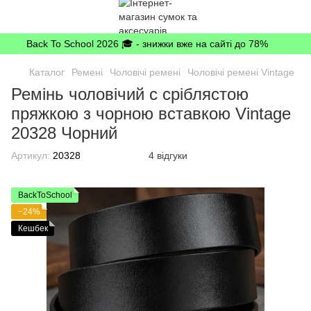
Back To School 2026 🎓 - знижки вже на сайті до 78%
Каталог
Ремені
Чоловічі ремені
Чоловічі ремені Vintage
Ремінь чоловічий c сріблястою
пряжкою з чорною вставкою Vintage
20328 Чорний
Артикул:
20328
4 відгуки
BackToSchool
−24%
Кешбек