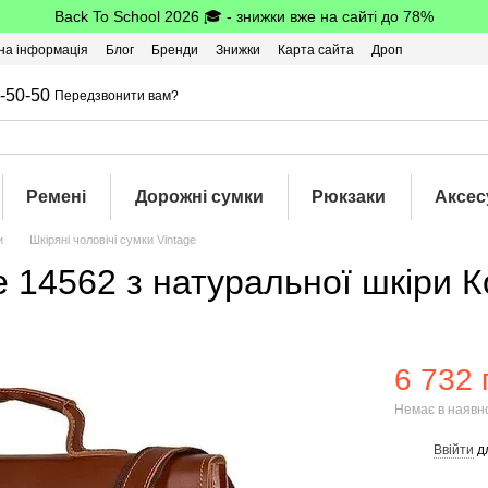
Back To School 2026 🎓 - знижки вже на сайті до 78%
на інформація
Блог
Бренди
Знижки
Карта сайта
Дроп
-50-50
Передзвонити вам?
Ремені
Дорожні сумки
Рюкзаки
Аксес
и
Шкіряні чоловічі сумки Vintage
e 14562 з натуральної шкіри 
6 732 
Немає в наявн
Ввійти
д
%