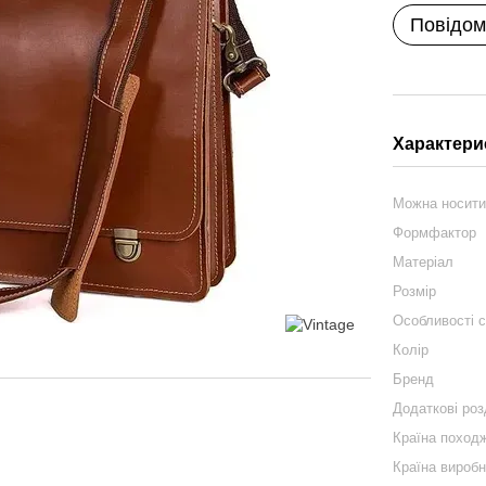
Повідом
Характери
Можна носит
Формфактор
Матеріал
Розмір
Особливості 
Колір
Бренд
Додаткові роз
Країна поход
Країна вироб