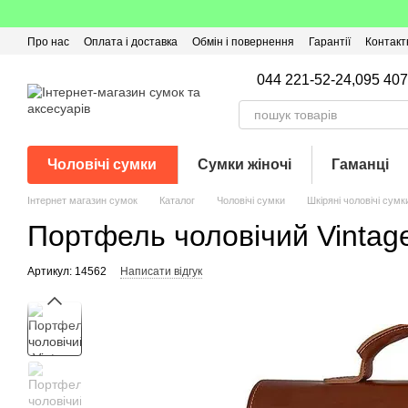
Перейти до основного контенту
Про нас
Оплата і доставка
Обмін і повернення
Гарантії
Контакт
Угода користувача
Відгуки про магазин
Оферта
Кешбек
044 221-52-24,
095 407
Чоловічі сумки
Сумки жіночі
Гаманці
Інтернет магазин сумок
Каталог
Чоловічі сумки
Шкіряні чоловічі сумк
Портфель чоловічий Vintag
Артикул: 14562
Написати відгук