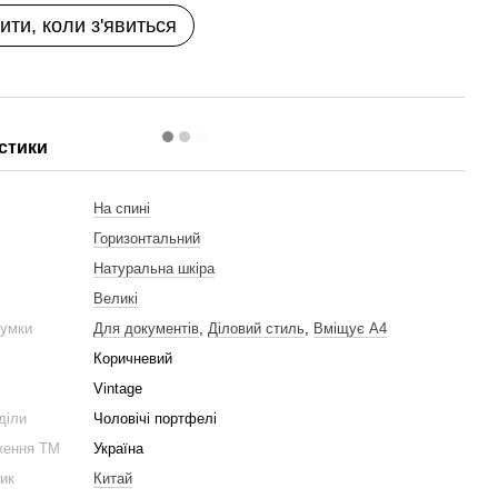
ити, коли з'явиться
стики
и
На спині
Горизонтальний
Натуральна шкіра
Великі
сумки
Для документів
,
Діловий стиль
,
Вміщує А4
Коричневий
Vintage
діли
Чоловічі портфелі
ження ТМ
Україна
ник
Китай