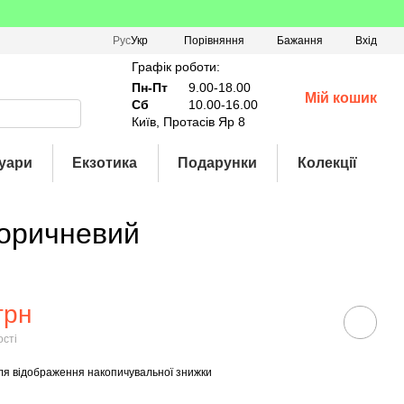
Порівняння
Рус
Укр
Бажання
Вхід
Графік роботи:
Пн-Пт
9.00-18.00
Мій кошик
Сб
10.00-16.00
Київ, Протасів Яр 8
уари
Екзотика
Подарунки
Колекції
Коричневий
грн
ості
ля відображення накопичувальної знижки