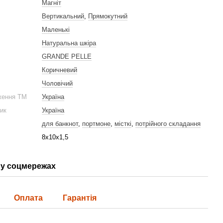
Магніт
Вертикальний
,
Прямокутний
Маленькі
Натуральна шкіра
GRANDE PELLE
Коричневий
Чоловічий
ження ТМ
Україна
ник
Україна
для банкнот
,
портмоне
,
місткі
,
потрійного складання
8х10х1,5
у соцмережах
Оплата
Гарантія