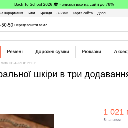
Back To School 2026 🎓 - знижки вже на сайті до 78%
на інформація
Блог
Бренди
Знижки
Карта сайта
Дроп
-50-50
Передзвонити вам?
Ремені
Дорожні сумки
Рюкзаки
Аксес
і гаманці GRANDE PELLE
уральної шкіри в три додава
1 021 
В наявності