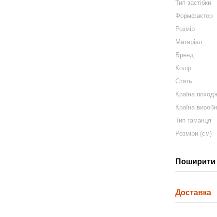
Тип застібки
Формфактор
Розмір
Матеріал
Бренд
Колір
Стать
Країна поход
Країна вироб
Тип гаманця
Розміри (см)
Поширити 
Доставка