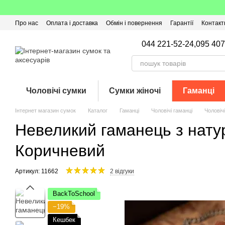
Перейти до основного контенту
Про нас
Оплата і доставка
Обмін і повернення
Гарантії
Контакт
Угода користувача
Відгуки про магазин
Оферта
Кешбек
044 221-52-24,
095 407
Чоловічі сумки
Сумки жіночі
Гаманці
Інтернет магазин сумок
Каталог
Гаманці
Чоловічі гаманці
Чоловіч
Невеликий гаманець з нат
Коричневий
Артикул: 11662
2 відгуки
BackToSchool
−19%
Кешбек