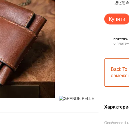
Ввійти
д
%
Купити
ПОКУПКА
6 платеж
Back To 
обмежен
Характери
Особливості 