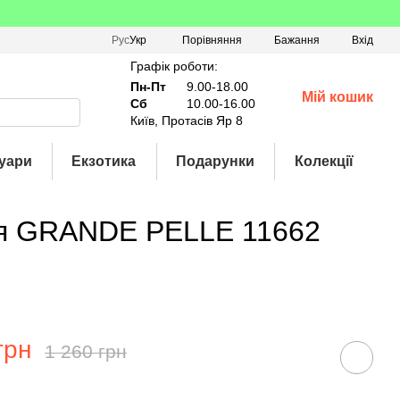
Порівняння
Рус
Укр
Бажання
Вхід
Графік роботи:
Пн-Пт
9.00-18.00
Мій кошик
Сб
10.00-16.00
Київ, Протасів Яр 8
уари
Екзотика
Подарунки
Колекції
ння GRANDE PELLE 11662
грн
1 260 грн