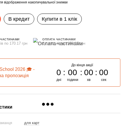
ля відображення накопичувальної знижки
В кредит
Купити в 1 клік
 ЧАСТИНАМИ
ОПЛАТА ЧАСТИНАМИ
ів по 170.17 грн
6 платежів по 170.17 грн
До кінця акції
School 2026 🎓 -
0
00
00
00
а пропозиція
дні
години
хв
сек
стики
гаманця
для карт