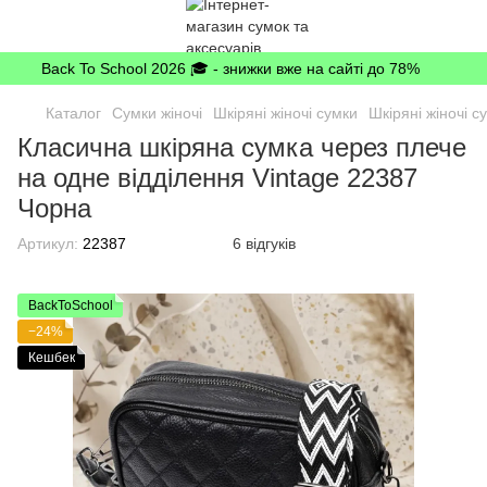
Back To School 2026 🎓 - знижки вже на сайті до 78%
Каталог
Сумки жіночі
Шкіряні жіночі сумки
Шкіряні жіночі с
Класична шкіряна сумка через плече
на одне відділення Vintage 22387
Чорна
Артикул:
22387
6 відгуків
BackToSchool
−24%
Кешбек