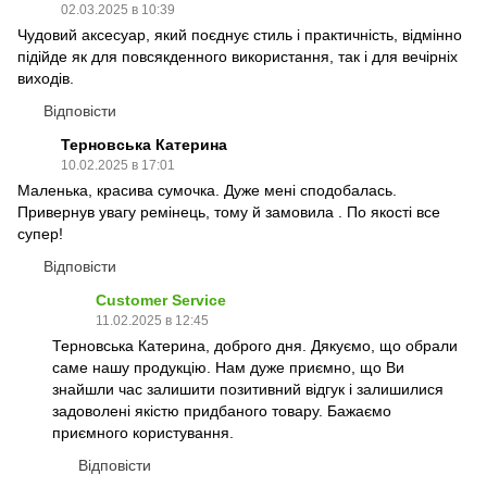
02.03.2025 в 10:39
Чудовий аксесуар, який поєднує стиль і практичність, відмінно
підійде як для повсякденного використання, так і для вечірніх
виходів.
Відповісти
Терновська Катерина
10.02.2025 в 17:01
Маленька, красива сумочка. Дуже мені сподобалась.
Привернув увагу ремінець, тому й замовила . По якості все
супер!
Відповісти
Customer Service
11.02.2025 в 12:45
Терновська Катерина, доброго дня. Дякуємо, що обрали
саме нашу продукцію. Нам дуже приємно, що Ви
знайшли час залишити позитивний відгук і залишилися
задоволені якістю придбаного товару. Бажаємо
приємного користування.
Відповісти