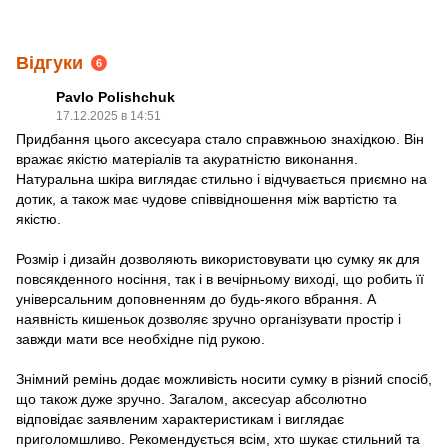
Відгуки
6
Pavlo Polishchuk
17.12.2025 в 14:51
Придбання цього аксесуара стало справжньою знахідкою. Він
вражає якістю матеріалів та акуратністю виконання.
Натуральна шкіра виглядає стильно і відчувається приємно на
дотик, а також має чудове співвідношення між вартістю та
якістю.
Розмір і дизайн дозволяють використовувати цю сумку як для
повсякденного носіння, так і в вечірньому виході, що робить її
універсальним доповненням до будь-якого вбрання. А
наявність кишеньок дозволяє зручно організувати простір і
завжди мати все необхідне під рукою.
Знімний ремінь додає можливість носити сумку в різний спосіб,
що також дуже зручно. Загалом, аксесуар абсолютно
відповідає заявленим характеристикам і виглядає
приголомшливо. Рекомендується всім, хто шукає стильний та