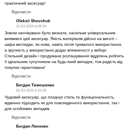
практичний аксесуар!
Відповісти
Oleksii Shevchuk
22.03.2025 в 08:34
Зовсім неочікувано було визнати, наскільки універсальним
виявився цей аксесуар. Якість матеріалів дійсно на висоті –
шкіра виглядає, як нова, навіть після тривалого використання,
а зручність у використанні додає впевненості у виборі.
Стильний дизайн і продумане розташування відділень роблять
її ідеальним супутником на будь-який випадок, тож радість від
покупки гарантована!
Відповісти
Богдан Тимошенко
02.03.2025 в 10:39
Чудовий аксесуар, що поєднує стиль та функціональність,
відмінно підходить як для повсякденного використання, так і
для особливих випадків.
Відповісти
Богдан Лисенко