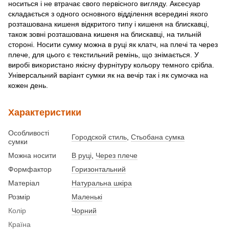
носиться і не втрачає свого первісного вигляду. Аксесуар
складається з одного основного відділення всередині якого
розташована кишеня відкритого типу і кишеня на блискавці,
також зовні розташована кишеня на блискавці, на тильній
стороні. Носити сумку можна в руці як клатч, на плечі та через
плече, для цього є текстильний ремінь, що знімається. У
виробі використано якісну фурнітуру кольору темного срібла.
Універсальний варіант сумки як на вечір так і як сумочка на
кожен день.
Характеристики
Особливості
Городской стиль
,
Стьобана сумка
сумки
Можна носити
В руці
,
Через плече
Формфактор
Горизонтальний
Матеріал
Натуральна шкіра
Розмір
Маленькі
Колір
Чорний
Країна