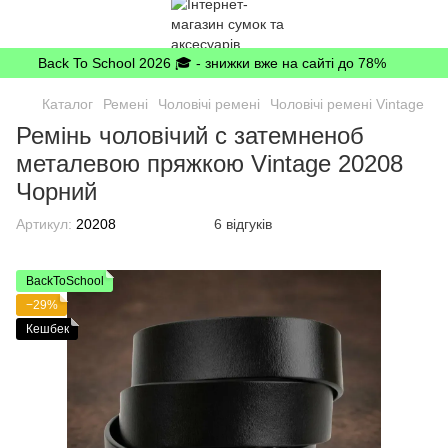
Back To School 2026 🎓 - знижки вже на сайті до 78%
Каталог
Ремені
Чоловічі ремені
Чоловічі ремені Vintage
Ремінь чоловічий c затемненоб
металевою пряжкою Vintage 20208
Чорний
Артикул:
20208
6 відгуків
BackToSchool
−29%
Кешбек