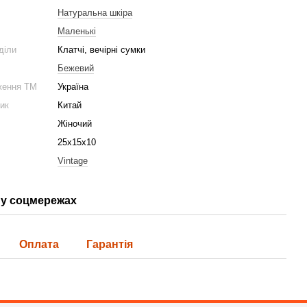
Натуральна шкіра
Маленькі
діли
Клатчі, вечірні сумки
Бежевий
ження ТМ
Україна
ник
Китай
Жіночий
25х15х10
Vintage
у соцмережах
Оплата
Гарантія