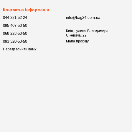
Контактна інформація
044 221-52-24
info@bag24.com.ua
095 407-50-50
Київ, вулиця Володимира
068 223-50-50
Сікевича, 22
093 320-50-50
Мапа проїзду
Передзвонити вам?