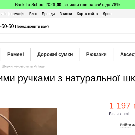
Back To School 2026 🎓 - знижки вже на сайті до 78%
на інформація
Блог
Бренди
Знижки
Карта сайта
Дроп
-50-50
Передзвонити вам?
Ремені
Дорожні сумки
Рюкзаки
Аксес
Шкіряні жіночі сумки Vintage
ними ручками з натуральної ш
1 197 
В наявності
Ввійти
д
%