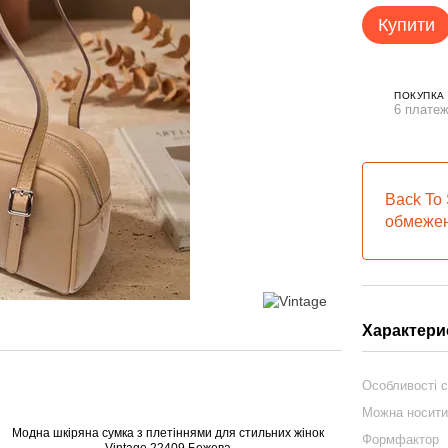
Купити
ПОКУПКА
6 платеж
Back To 
обмежен
Характери
Особливості 
Можна носит
Формфактор