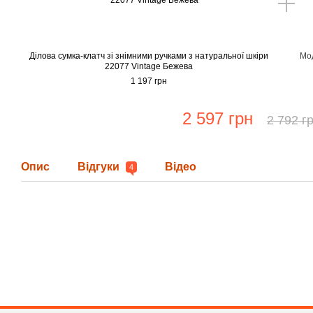
Ділова сумка-клатч зі знімними ручками з натуральної шкіри
Мод
22077 Vintage Бежева
1 197 грн
2 597 грн
2 792 г
Опис
Відгуки
Відео
4