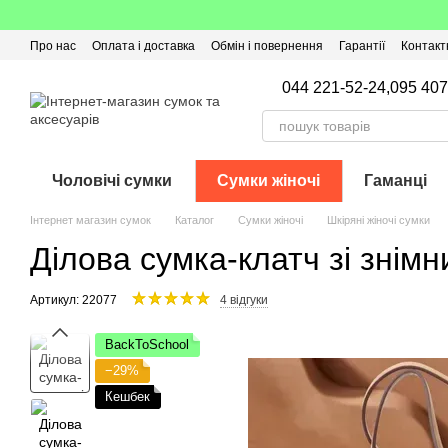
Перейти до основного контенту
Про нас
Оплата і доставка
Обмін і повернення
Гарантії
Контакт
Угода користувача
Відгуки про магазин
Оферта
Кешбек
044 221-52-24,
095 407
Чоловічі сумки
Сумки жіночі
Гаманці
Інтернет магазин сумок
Каталог
Сумки жіночі
Шкіряні жіночі сумки
Ділова сумка-клатч зі знім
Артикул: 22077
4 відгуки
BackToSchool
−29%
Кешбек