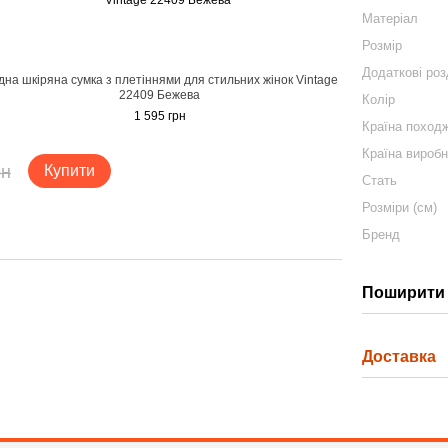
Матеріал
Розмір
Додаткові роз
на шкіряна сумка з плетіннями для стильних жінок Vintage
22409 Бежева
Колір
1 595 грн
Країна поход
Країна вироб
рн
Купити
Стать
Розміри (см)
Бренд
Поширити 
Доставка