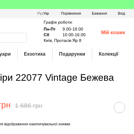
Порівняння
Рус
Укр
Бажання
Вхід
Графік роботи:
Пн-Пт
9.00-18.00
Мій кошик
Сб
10.00-16.00
Київ, Протасів Яр 8
уари
Екзотика
Подарунки
Колекції
кіри 22077 Vintage Бежева
грн
1 686 грн
ля відображення накопичувальної знижки