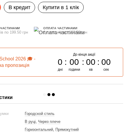
В кредит
Купити в 1 клік
 ЧАСТИНАМИ
ОПЛАТА ЧАСТИНАМИ
ів по 199.50 грн
6 платежів по 199.50 грн
До кінця акції
School 2026 🎓 -
0
00
00
00
а пропозиція
дні
години
хв
сек
стики
сумки
Городской стиль
и
В руці
,
Через плече
Горизонтальний
,
Прямокутний