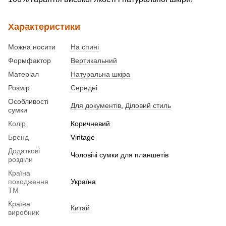
Характеристики
Можна носити
На спині
Формфактор
Вертикальний
Матеріал
Натуральна шкіра
Розмір
Середні
Особливості
Для документів
,
Діловий стиль
сумки
Колір
Коричневий
Бренд
Vintage
Додаткові
Чоловічі сумки для планшетів
розділи
Країна
походження
Україна
ТМ
Країна
Китай
виробник