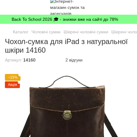
Back To School 2026 🎓 - знижки вже на сайті до 78%
Каталог
Чоловічі сумки
Шкіряні чоловічі сумки
Шкіряні чоло
Чохол-сумка для iPad з натуральної
шкіри 14160
Артикул:
14160
2 відгуки
−15%
Акція