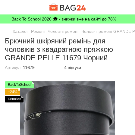
Back To School 2026 🎓 - знижки вже на сайті до 78%
Каталог
Ремені
Чоловічі ремені
Чоловічі ремені GRANDE 
Брючний шкіряний ремінь для
чоловіків з квадратною пряжкою
GRANDE PELLE 11679 Чорний
Артикул:
11679
4 відгуки
BackToSchool
−24%
Кешбек