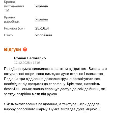
Країна
походження
Україна
ТМ
Країна
Україна
виробник
Розміри (см)
25х16х4
Стать
Чоловічий
Відгуки
7
Roman Fedorenko
17.12.2025 в 13:05
Придбана сумка виявилася справжнім відкриттям. Виконана з
натуральної шкіри, вона виглядає дуже стильно і елегантно.
Поділ на три відділення дозволяє зручно організувати все
необхідне: від кредиток до телефону. Крім того, наявність
безлічі кишеньок значно спрощує доступ до всіх дрібниць, які
завжди потрібно мати під рукою.
Якість виготовлення бездоганна, а текстура шкіри додала
виробу особливого шарму. Сумка виглядає дуже міцною і,