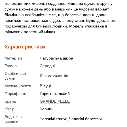
різноманітних кишень і відділень. Якщо ви шукаєте зручну
сумку на кожен день або в машину - це чудовий варіант.
Відмінною особливістю є те, що барсетка досить довго
носиться і залишається в ідеальному стані. Буде ідеальним
подарунком для близької людини. Модель упакована в
фірмовий повстяний мішок.
Характеристики
Матеріал
Натуральна шкіра
Розмір
Середні
Особливості
Для документів
сумки
Можна носити
В руці
Формфактор
Горизонтальний
Бренд
GRANDE PELLE
Колір
Чорний
Додаткові
Чоловічі клатчі, Чоловічі барсетки
розділи