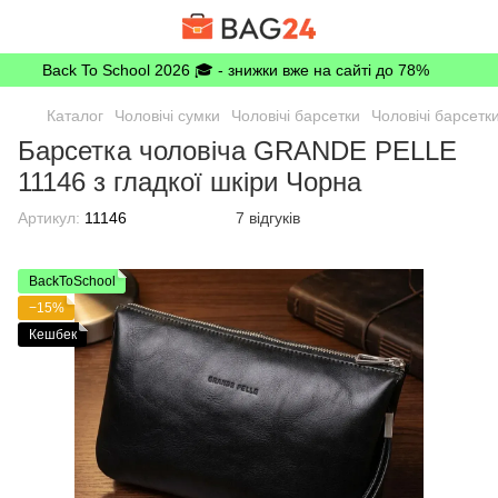
Back To School 2026 🎓 - знижки вже на сайті до 78%
Каталог
Чоловічі сумки
Чоловічі барсетки
Чоловічі барсет
Барсетка чоловіча GRANDE PELLE
11146 з гладкої шкіри Чорна
Артикул:
11146
7 відгуків
BackToSchool
−15%
Кешбек