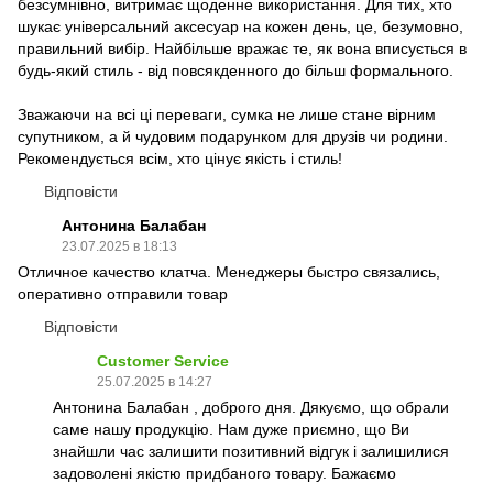
безсумнівно, витримає щоденне використання. Для тих, хто
шукає універсальний аксесуар на кожен день, це, безумовно,
правильний вибір. Найбільше вражає те, як вона вписується в
будь-який стиль - від повсякденного до більш формального.
Зважаючи на всі ці переваги, сумка не лише стане вірним
супутником, а й чудовим подарунком для друзів чи родини.
Рекомендується всім, хто цінує якість і стиль!
Відповісти
Антонина Балабан
23.07.2025 в 18:13
Отличное качество клатча. Менеджеры быстро связались,
оперативно отправили товар
Відповісти
Customer Service
25.07.2025 в 14:27
Антонина Балабан , доброго дня. Дякуємо, що обрали
саме нашу продукцію. Нам дуже приємно, що Ви
знайшли час залишити позитивний відгук і залишилися
задоволені якістю придбаного товару. Бажаємо