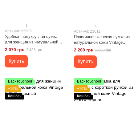
1
4
Артикул: 22906
Артикул: 23011
Удобная полукруглая сумка
Практичная женская сумка из
для женщин из натуральной
натуральной кожи Vintage
кожи Vintage 22906
23011 Черный
2 070 грн
2 260 грн
2 436 грн
2 898 грн
Коричневый
Купить
Купить
BackToSchool
BackToSchool
−15%
−10%
Кешбек
Кешбек