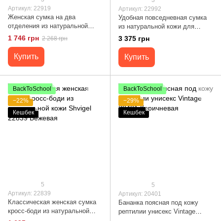
Артикул: 22919
Артикул: 22992
Женская сумка на два
Удобная повседневная сумка
отделения из натуральной
из натуральной кожи для
кожи Vintage 22919 Черный
женщин Vintage 22992 Черный
1 746 грн
3 375 грн
2 268 грн
Купить
Купить
BackToSchool
BackToSchool
−22%
−29%
Кешбек
Кешбек
5
5
Артикул: 22839
Артикул: 20401
Классическая женская сумка
Бананка поясная под кожу
кросс-боди из натуральной
рептилии унисекс Vintage
кожи Shvigel 22839 Бежевая
20401 Коричневая