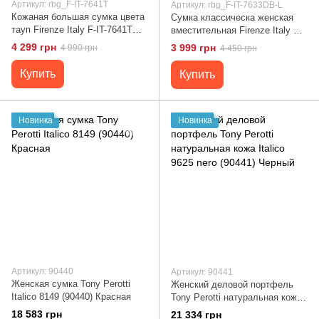
Артикул: rbg_F-IT-7641T
Артикул: rbg_F-IT-7633DB-L
Кожаная большая сумка цвета
Сумка классическа женская
тауп Firenze Italy F-IT-7641T
вместительная Firenze Italy F-
тауп
IT-7633DB-L Коричневый
4 299 грн
3 999 грн
4 990 грн
4 450 грн
Купить
Купить
Новинка
Новинка
Артикул: 90440
Артикул: 90441
Женская сумка Tony Perotti
Женский деловой портфель
Italico 8149 (90440) Красная
Tony Perotti натуральная кожа
Italico 9625 nero (90441)
18 583 грн
21 334 грн