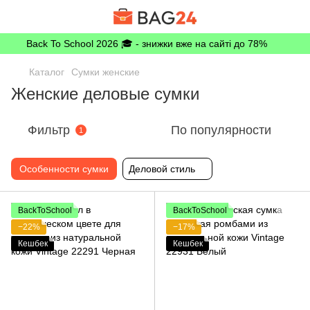
Back To School 2026 🎓 - знижки вже на сайті до 78%
Каталог
Сумки женские
Женские деловые сумки
Фильтр
По популярности
1
Особенности сумки
Деловой стиль
BackToSchool
BackToSchool
−22%
−17%
Кешбек
Кешбек