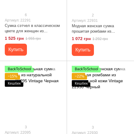
6
2
Артикул: 22291
Артикул: 22931
Сумка сэтчел в классическом
Модная женская сумка
цвете для женщин из
прошитая ромбами из
натуральной кожи Vintage
натуральной кожи Vintage
1 525 грн
1 072 грн
1 955 грн
1 292 грн
22291 Черная
22931 Белый
Купить
Купить
BackToSchool
BackToSchool
−15%
−22%
Кешбек
Кешбек
3
3
Артикул: 22095
Артикул: 22930