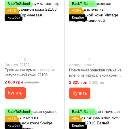
BackToSchool
BackToSchool
−15%
−10%
Кешбек
Кешбек
3
3
Артикул: 22103
Артикул: 23003
Практичная сумка шоппер из
Практичная женская сумка на
натуральной кожи 22103
плечо из натуральной кожи
Vintage Коричневая
Vintage 23003 Коричневый
2 888 грн
2 325 грн
3 398 грн
2 583 грн
Купить
Купить
BackToSchool
BackToSchool
−22%
−5%
Кешбек
Кешбек