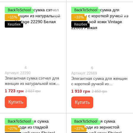
BackToSchool
BackToSchool
−15%
−33%
Кешбек
Кешбек
4
6
Артикул: 22290
Артикул: 22669
Элегантная сумка сэтчел для
Элегантная сумка для женщин
женщин из натуральной кожи
с короткой ручкой из
Vintage 22290 Белая
натуральной кожи Vintage
1 723 грн
1 910 грн
2 027 грн
2 850 грн
22669 Рыжая
Купить
Купить
BackToSchool
BackToSchool
−27%
−22%