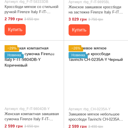
Артикул: rbg_F-IT-58333DB
Артикул: rbg_F-IT-9895BL
Кроссбоди мягкое со стильной
Женское замшевое кроссбоди
ручкой Firenze Italy F-IT-
на застежке Firenze Italy F-IT-
58333DB Коричневый
9895BL Голубой
2 799 грн
3 029 грн
3 650 грн
3 750 грн
Купить
Купить
−29%
−26%
Новинка
Новинка
Артикул: rbg_F-IT-9804DB-Y
Артикул: rbg_CH-0235A-Y
Женская компактная замшевая
Замшевое мягкое небольшое
сумочка Firenze Italy F-IT-
кроссбоди Tavinchi CH-0235A-Y
9804DB-Y Коричневый
Черный
2 599 грн
2 599 грн
3 650 грн
3 490 грн