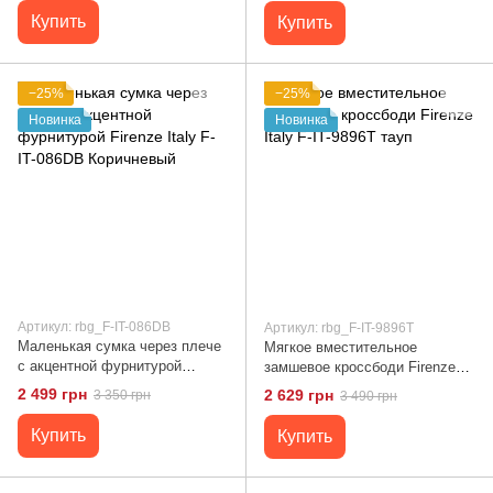
Купить
Купить
−25%
−25%
Новинка
Новинка
Артикул: rbg_F-IT-086DB
Артикул: rbg_F-IT-9896T
Маленькая сумка через плече
Мягкое вместительное
с акцентной фурнитурой
замшевое кроссбоди Firenze
Firenze Italy F-IT-086DB
Italy F-IT-9896T тауп
2 499 грн
2 629 грн
3 350 грн
3 490 грн
Коричневый
Купить
Купить