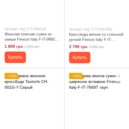
Артикул: rbg_F-IT-98601B
Артикул: rbg_F-IT-58333BL
Женская поясная сумка из
Кроссбоди мягкое со стильной
замши Firenze Italy F-IT-98601B
ручкой Firenze Italy F-IT-
беж
58333BL
1 899 грн
2 799 грн
2 650 грн
3 650 грн
Купить
Купить
−11%
−14%