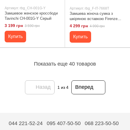
Артикул: rbg_CH-001G-Y
Артикул: rbg_F-IT-7668T
Замшевое женское кроссбоди
Замшева жіноча сумка з
Tavinchi CH-001G-Y Серый
шкіряною вставкою Firenze
Italy F-IT-7668T тауп
3 199 грн
4 299 грн
3 590 грн
4 990 грн
Купить
Купить
Показать еще 40 товаров
Назад
Вперед
1
из 4
044 221-52-24
095 407-50-50
068 223-50-50