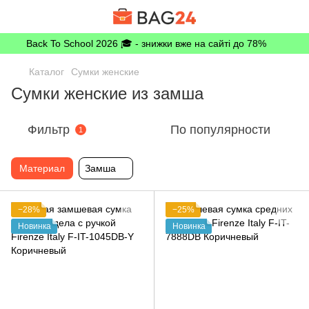
Back To School 2026 🎓 - знижки вже на сайті до 78%
Каталог
Сумки женские
Сумки женские из замша
Фильтр
По популярности
1
Материал
Замша
−28%
−25%
Новинка
Новинка