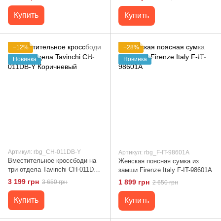
Купить
Купить
−12%
−28%
Новинка
Новинка
Артикул: rbg_CH-011DB-Y
Артикул: rbg_F-IT-98601A
Вместительное кроссбоди на
Женская поясная сумка из
три отдела Tavinchi CH-011DB-
замши Firenze Italy F-IT-98601A
Y Коричневый
3 199 грн
1 899 грн
3 650 грн
2 650 грн
Купить
Купить