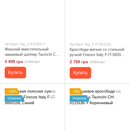
Артикул: rbg_CH-018A-Y
Артикул: rbg_F-IT-58333C
Женский вместительный
Кроссбоди мягкое со стильной
замшевый шоппер Tavinchi CH-
ручкой Firenze Italy F-IT-58333C
018A-Y Черный
Коричневый
3 499 грн
2 799 грн
4 250 грн
3 650 грн
Купить
Купить
−28%
−8%
Новинка
Новинка