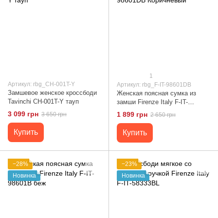
1
Артикул: rbg_CH-001T-Y
Артикул: rbg_F-IT-98601DB
Замшевое женское кроссбоди
Женская поясная сумка из
Tavinchi CH-001T-Y тауп
замши Firenze Italy F-IT-
98601DB Коричневый
3 099 грн
1 899 грн
3 650 грн
2 650 грн
Купить
Купить
−28%
−23%
Новинка
Новинка