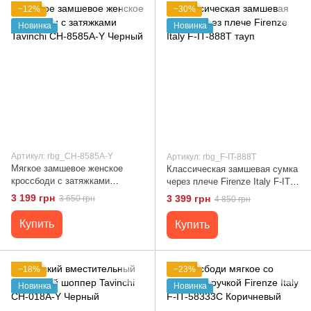
−12%
−30%
Новинка
Новинка
Артикул: rbg_CH-8585A-Y
Артикул: rbg_F-IT-888T
Мягкое замшевое женское
Классическая замшевая сумка
кроссбоди с затяжками
через плече Firenze Italy F-IT-
Tavinchi CH-8585A-Y Черный
888T тауп
3 199 грн
3 399 грн
3 650 грн
4 850 грн
Купить
Купить
−18%
−23%
Новинка
Новинка