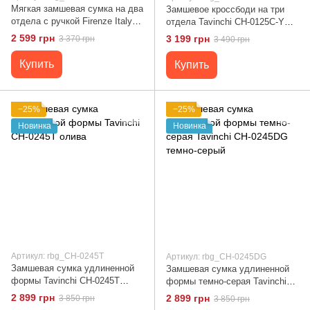
Мягкая замшевая сумка на два
Замшевое кроссбоди на три
отдела с ручкой Firenze Italy F-
отдела Tavinchi CH-0125C-Y
IT-1045BO-Y Бордовый
Коричневый
2 599 грн
3 199 грн
3 370 грн
3 490 грн
Купить
Купить
−25%
−25%
Новинка
Новинка
Артикул: rbg_CH-0245T
Артикул: rbg_CH-0245DG
Замшевая сумка удлиненной
Замшевая сумка удлиненной
формы Tavinchi CH-0245T
формы темно-серая Tavinchi
олива
CH-0245DG темно-серый
2 899 грн
2 899 грн
3 850 грн
3 850 грн