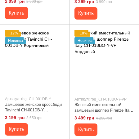
2 099 грн
3 299 грн
2 990 грн
3 990 грн
05253DB Коричневый
Купить
Купить
−12%
−18%
Новинка
Новинка
Артикул: rbg_CH-001DB-Y
Артикул: rbg_CH-018BO-Y-VP
Замшевое женское кроссбоди
Женский вместительный
Tavinchi CH-001DB-Y
замшевый шоппер Firenze Italy
Коричневый
CH-018BO-Y-VP Бордовый
3 199 грн
3 499 грн
3 650 грн
4 250 грн
Купить
Купить