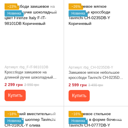
−23%
−26%
Новинка
Новинка
Артикул: rbg_F-IT-98101DB
Артикул: rbg_CH-0235DB-Y
Кроссбоди замшевое на
Замшевое мягкое небольшое
длинной ручке шоколадный
кроссбоди Tavinchi CH-0235DB-
цвет Firenze Italy F-IT-98101DB
Y Коричневый
2 299 грн
2 599 грн
2 990 грн
3 490 грн
Коричневый
Купить
Купить
−18%
−16%
Новинка
Новинка