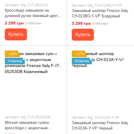
Артикул: rbg_F-IT-98101B
Артикул: rbg_CH-013BO-Y-VP
Кроссбоди замшевое на
Замшевый шоппер Firenze Italy
длинной ручке бежевый цвет
CH-013BO-Y-VP Бордовый
Firenze Italy F-IT-98101B беж
2 299 грн
3 299 грн
2 990 грн
3 990 грн
Купить
Купить
−30%
−17%
Новинка
Новинка
Артикул: rbg_F-IT-05253DB
Артикул: rbg_CH-013A-Y-VP
Мягкая замшевая сумка
Замшевый шоппер Firenze Italy
кроссбоди с акцентным
CH-013A-Y-VP Черный
ремешком Firenze Italy F-IT-