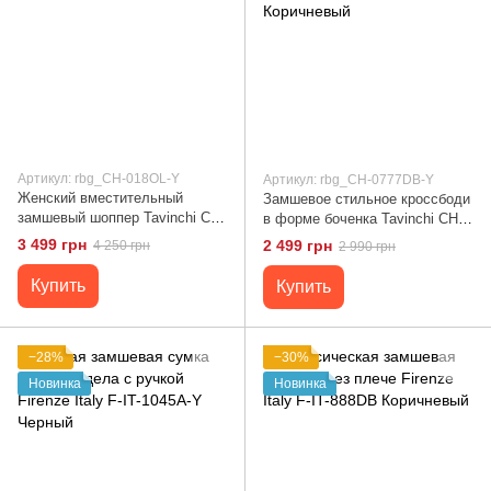
Артикул: rbg_CH-018OL-Y
Артикул: rbg_CH-0777DB-Y
Женский вместительный
Замшевое стильное кроссбоди
замшевый шоппер Tavinchi CH-
в форме боченка Tavinchi CH-
018OL-Y олива
0777DB-Y Коричневый
3 499 грн
2 499 грн
4 250 грн
2 990 грн
Купить
Купить
−28%
−30%
Новинка
Новинка