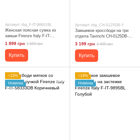
Артикул: rbg_F-IT-98601BL
Артикул: rbg_CH-0125DB-Y
Женская поясная сумка из
Замшевое кроссбоди на три
замши Firenze Italy F-IT-
отдела Tavinchi CH-0125DB-Y
98601BL Синий
Коричневый
1 899 грн
3 199 грн
2 650 грн
3 490 грн
Купить
Купить
−23%
−19%
Новинка
Новинка