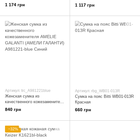
ETERNO (ЭТЕРНО) ETK4264-1
ETERNO (ЭТЕРНО) ETK4264-9
1 174 грн
1 117 грн
Красный
Серый
Артикул: trc_A981221blue
Артикул: rbg_WB01-013R
Женская сумка из
Сумка на пояс Bitti WB01-013R
качественного кожезаменителя
Красная
AMELIE GALANTI (АМЕЛИ
840 грн
660 грн
ГАЛАНТИ) A981221-blue Синий
−32%