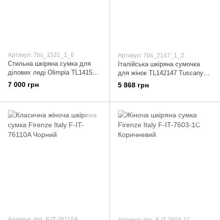
Артикул: 7bs_1521_1_6
Артикул: 7bs_2147_1_2
Стильна шкіряна сумка для
Італійська шкіряна сумочка
ділових леді Olimpia TL141521
для жінок TL142147 Tuscany
- малий розмір (Коньяк)
(Чорний)
7 000 грн
5 868 грн
Артикул: rbg_F-IT-76110A