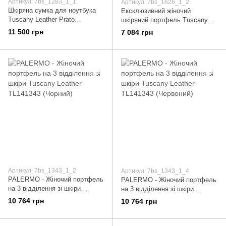
Артикул: 7bs_1283_1_1
Артикул: 7bs_1626_1_2
Шкіряна сумка для ноутбука
Ексклюзивний жіночий
Tuscany Leather Prato
шкіряний портфель Tuscany
TL141283 (Коричневий)
TL141626 Prato (Чорний)
11 500 грн
7 084 грн
Артикул: 7bs_1343_1_2
Артикул: 7bs_1343_1_4
PALERMO - Жіночий портфель
PALERMO - Жіночий портфель
на 3 відділення зі шкіри
на 3 відділення зі шкіри
Tuscany Leather TL141343
Tuscany Leather TL141343
10 764 грн
10 764 грн
(Чорний)
(Червоний)