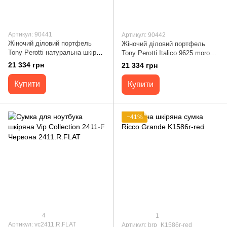
Артикул: 90441
Артикул: 90442
Жіночий діловий портфель
Жіночий діловий портфель
Tony Perotti натуральна шкіра
Tony Perotti Italico 9625 moro
Italico 9625 nero (90441) Чорний
(90442) Коричневий
21 334 грн
21 334 грн
Купити
Купити
−41%
4
1
Артикул: vc2411.R.FLAT
Артикул: brp_K1586r-red