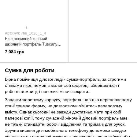
1
Артикул: 7bs_1626_1_4
Ексклюзивний жіночий
шкіряний портфель Tuscany
TL141626 Prato (Червоний)
7 084 грн
Сумка для роботи
Вірна помічниця ділової леді - сумка-портфель, за строгими
стінками якої, немов в маленькій фортеці, зберігаються і
робочі таємниці, і невеликі жіночі секрети.
Завдяки жорсткому корпусу, портфель навіть в переповненому
стані тримає форму, не дозволяючи зім'ятиcь паперовому
вмісту. Однак сьогодні не завжди достатньо мати при собі
паперові копії, тому сучасний жіночий діловий портфель має
не тільки стандартні робочі відділення та тримачі для ручок.
Зручна кишеня для мобільного телефону допоможе швидко
відповісти на важливий дзвінок, а відділення для ноутбука або