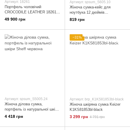
Артикул: 18261
Артикул: spsum_S605.10
Портфель чоловічий
Жіноча сумка-кейс для
CROCODILE LEATHER 18261 з
ноутбука 12 дюймів
натуральної шкіри крокодила
Professional S605.10
49 900 грн
819 грн
Коричневий
−31%
Артикул: spsum_S5005.24
Артикул: brp_K1KS81853bl-black
Жіноча ділова сумка,
Жіноча шкіряна сумка Keizer
портфель із натуральної шкіри
K1KS81853bl-black
Sheff червона
4 418 грн
3 299 грн
4 791 грн