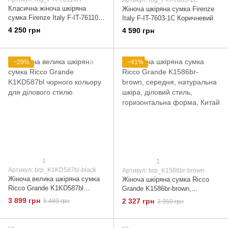
Артикул: rbg_F-IT-7603-1C
Класична жіноча шкіряна
Жіноча шкіряна сумка Firenze
сумка Firenze Italy F-IT-76110A
Italy F-IT-7603-1C Коричневий
Чорний
4 250 грн
4 590 грн
−29%
−41%
1
1
Артикул: brp_K1KD587bl-black
Артикул: brp_K1586br-brown
Жіноча велика шкіряна сумка
Жіноча шкіряна сумка Ricco
Ricco Grande K1KD587bl
Grande K1586br-brown,
чорного кольору для ділового
середня, натуральна шкіра,
3 899 грн
2 327 грн
5 489 грн
3 959 грн
стилю
діловий стиль, горизонтальна
форма, Китай