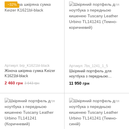
−32%
Артикул: brp_K1621bl-black
Артикул: 7bs_1241_1_5
Жіноча шкіряна сумка Keizer
Шкіряний портфель для
K1621bl-black
ноутбука з передньою
кишенею Tuscany Leather
2 460 грн
11 950 грн
3 643 грн
Urbino TL141241 (Темно-
коричневий)