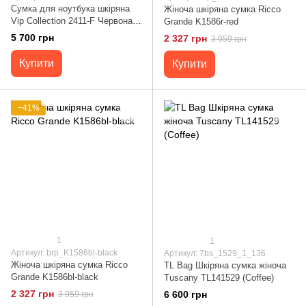
Сумка для ноутбука шкіряна
Жіноча шкіряна сумка Ricco
Vip Collection 2411-F Червона
Grande K1586r-red
2411.R.FLAT
5 700 грн
2 327 грн
3 959 грн
Купити
Купити
−41%
1
1
Артикул: brp_K1586bl-black
Артикул: 7bs_1529_1_136
Жіноча шкіряна сумка Ricco
TL Bag Шкіряна сумка жіноча
Grande K1586bl-black
Tuscany TL141529 (Coffee)
2 327 грн
6 600 грн
3 959 грн