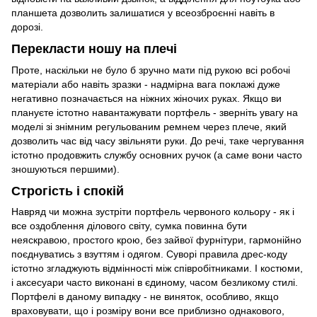
планшета дозволить залишатися у всеозброєнні навіть в
дорозі.
Перекласти ношу на плечі
Проте, наскільки не було б зручно мати під рукою всі робочі
матеріали або навіть зразки - надмірна вага поклажі дуже
негативно позначається на ніжних жіночих руках. Якщо ви
плануєте істотно навантажувати портфель - зверніть увагу на
моделі зі знімним регульованим ремнем через плече, який
дозволить час від часу звільняти руки. До речі, таке чергування
істотно продовжить службу основних ручок (а саме вони часто
зношуються першими).
Строгість і спокій
Навряд чи можна зустріти портфель червоного кольору - як і
все оздоблення ділового світу, сумка повинна бути
неяскравою, простого крою, без зайвої фурнітури, гармонійно
поєднуватись з взуттям і одягом. Суворі правила дрес-коду
істотно згладжують відмінності між співробітниками. І костюми,
і аксесуари часто виконані в єдиному, часом безликому стилі.
Портфелі в даному випадку - не виняток, особливо, якщо
враховувати, що і розміру вони все приблизно однакового,