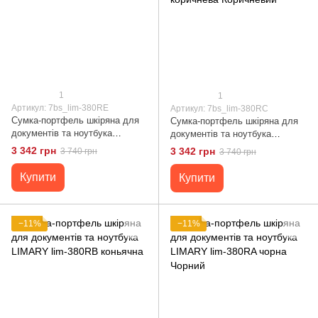
1
1
Артикул: 7bs_lim-380RE
Артикул: 7bs_lim-380RC
Сумка-портфель шкіряна для
Сумка-портфель шкіряна для
документів та ноутбука
документів та ноутбука
LIMARY lim-380RE зелена
LIMARY lim-380RC коричнева
3 342 грн
3 342 грн
3 740 грн
3 740 грн
Коричневий
Купити
Купити
−11%
−11%