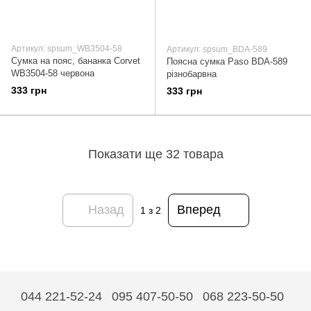
Артикул: spsum_WB3504-58
Артикул: spsum_BDA-589
Сумка на пояс, бананка Corvet
Поясна сумка Paso BDA-589
WB3504-58 червона
різнобарвна
333 грн
333 грн
Показати ще 32 товара
Назад
Вперед
1
з 2
044 221-52-24
095 407-50-50
068 223-50-50