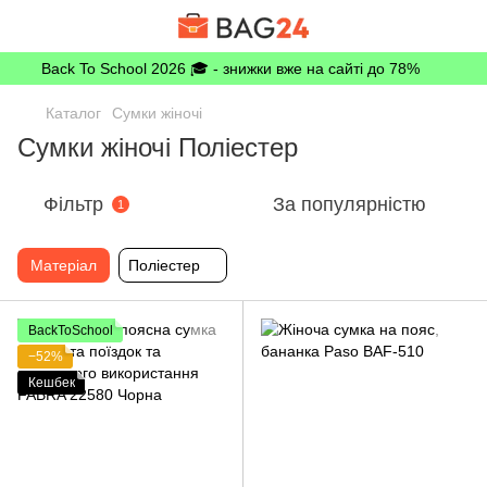
Back To School 2026 🎓 - знижки вже на сайті до 78%
Каталог
Сумки жіночі
Сумки жіночі Поліестер
Фільтр
За популярністю
1
Матеріал
Поліестер
BackToSchool
−52%
Кешбек