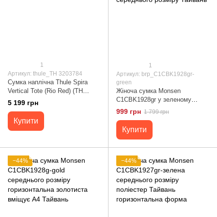
1
1
Артикул: thule_TH 3203784
Артикул: brp_C1CBK1928gr-
Сумка наплічна Thule Spira
green
Vertical Tote (Rio Red) (TH
Жіноча сумка Monsen
3203784)
C1CBK1928gr у зеленому
5 199 грн
кольорі поліестер вміщує А4
999 грн
1 799 грн
середнього розміру Тайвань
Купити
Купити
−44%
−44%