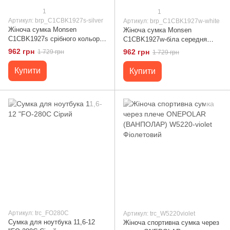
1
1
Артикул: brp_C1CBK1927s-silver
Артикул: brp_C1CBK1927w-white
Жіноча сумка Monsen
Жіноча сумка Monsen
C1CBK1927s срібного кольору
C1CBK1927w-біла середня
середнього розміру з
поліестерова горизонтальна
962 грн
962 грн
1 729 грн
1 729 грн
поліестеру Тайвань
для носіння в руці
Купити
Купити
Артикул: trc_FO280C
Артикул: trc_W5220violet
Сумка для ноутбука 11,6-12
Жіноча спортивна сумка через