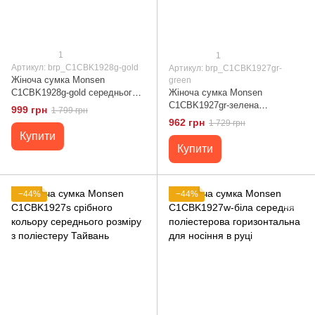
1
1
Артикул: brp_C1CBK1928g-gold
Артикул: brp_C1CBK1927gr-
Жіноча сумка Monsen
green
C1CBK1928g-gold середнього
Жіноча сумка Monsen
розміру горизонтальна
C1CBK1927gr-зелена
999 грн
1 799 грн
золотиста вміщує А4 Тайвань
середнього розміру поліестер
962 грн
1 729 грн
Тайвань горизонтальна форма
Купити
Купити
−44%
−44%