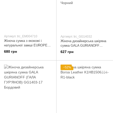
Артикул: trc_EM004710
Артикул: trc_GG14032
Жіноча сумка з екокожі і
Жіноча дизайнерська шкіряна
натуральної замші EUROPE
сумка GALA GURIANOFF
MOB (ЮЕРОП МОБ) EM0047-
(ГАЛА ГУР'ЯНОВ) GG1403-2
680 грн
627 грн
10 Коричневий
Чорний
−52%