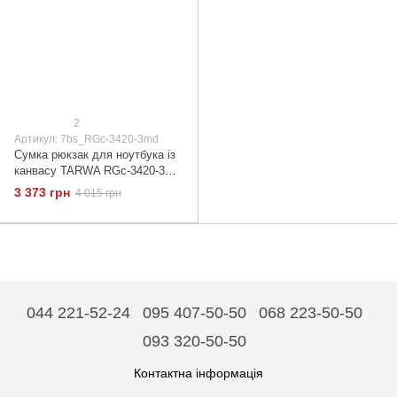
2
Артикул: 7bs_RGc-3420-3md
Сумка рюкзак для ноутбука із
канвасу TARWA RGc-3420-3md
Коричневий
3 373 грн
4 015 грн
044 221-52-24
095 407-50-50
068 223-50-50
093 320-50-50
Контактна інформація