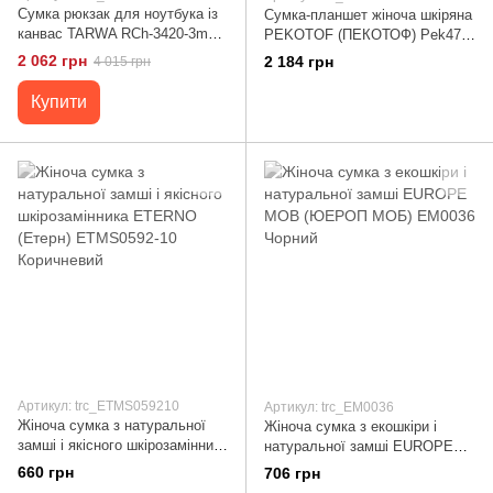
Сумка рюкзак для ноутбука із
Сумка-планшет жіноча шкіряна
канвас TARWA RCh-3420-3md
PEKOTOF (ПЕКОТОФ) Pek47-
Коричневий
13-3 Коричневий
2 062 грн
2 184 грн
4 015 грн
Купити
Артикул: trc_ETMS059210
Артикул: trc_EM0036
Жіноча сумка з натуральної
Жіноча сумка з екошкіри і
замші і якісного шкірозамінника
натуральної замші EUROPE
ETERNO (Етерн) ETMS0592-10
MOB (ЮЕРОП МОБ) EM0036
660 грн
706 грн
Коричневий
Чорний