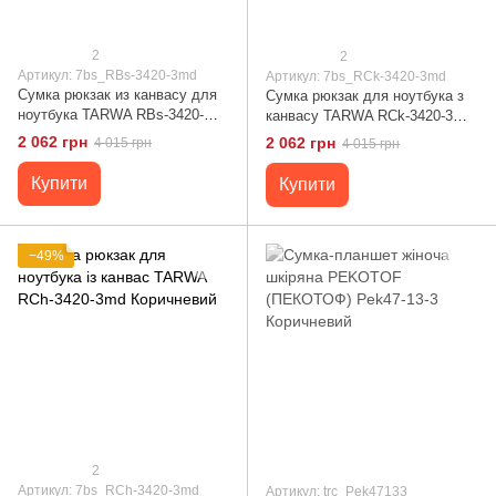
2
2
Артикул: 7bs_RBs-3420-3md
Артикул: 7bs_RCk-3420-3md
Сумка рюкзак из канвасу для
Сумка рюкзак для ноутбука з
ноутбука TARWA RBs-3420-
канвасу TARWA RCk-3420-3md
3md Рудий
синій Коричневий
2 062 грн
2 062 грн
4 015 грн
4 015 грн
Купити
Купити
−49%
2
Артикул: 7bs_RCh-3420-3md
Артикул: trc_Pek47133