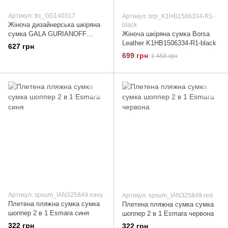
Артикул: trc_GG140317
Артикул: brp_K1HB1506334-R1-
Жіноча дизайнерська шкіряна
black
сумка GALA GURIANOFF
Жіноча шкіряна сумка Borsa
(ГАЛА ГУР'ЯНОВ) GG1403-17
Leather K1HB1506334-R1-black
627 грн
Бордовий
699 грн
1 458 грн
Артикул: spsum_IAN325849 navy
Артикул: spsum_IAN325849 red
Плетена пляжна сумка сумка
Плетена пляжна сумка сумка
шоппер 2 в 1 Esmara синя
шоппер 2 в 1 Esmara червона
322 грн
322 грн