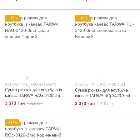
−16%
−16%
2
1
Артикул: 7bs_RAG-3420-3md
Артикул: 7bs_RCj-3420-3md
Сумка рюкзак для ноутбука із
Сумка рюкзак для ноутбука
канвас TARWA RAG-3420-3md
канвас TARWA RCj-3420-3md
сіра з чорним Чорний
слонова кістка Бежевий
3 373 грн
3 373 грн
4 015 грн
4 015 грн
−16%