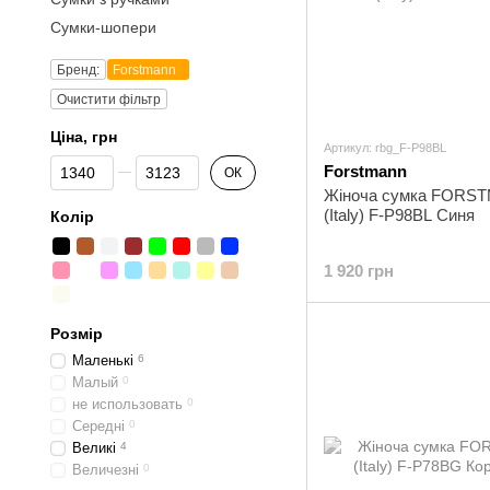
Сумки-шопери
Бренд:
Forstmann
Очистити фільтр
Ціна, грн
Артикул: rbg_F-P98BL
Від Ціна, грн
До Ціна, грн
Forstmann
ОК
Жіноча сумка FORS
(Italy) F-P98BL Синя
Колір
1 920 грн
Розмір
Маленькі
6
Малый
0
не использовать
0
Середні
0
Великі
4
Величезні
0