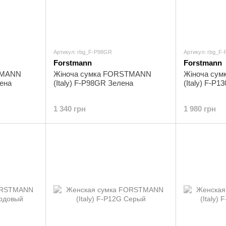
Артикул: rbg_F-P98GR
Артикул: rbg_F
Forstmann
Forstmann
TMANN
Жіноча сумка FORSTMANN
Жіноча су
лена
(Italy) F-P98GR Зелена
(Italy) F-P
1 340 грн
1 980 грн