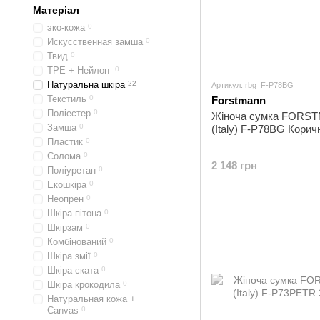
Матеріал
эко-кожа
0
Искусственная замша
0
Твид
0
TPE + Нейлон
0
Натуральна шкіра
22
Артикул: rbg_F-P78BG
Текстиль
0
Forstmann
Поліестер
0
Жіноча сумка FORS
Замша
0
(Italy) F-P78BG Корич
Пластик
0
Солома
0
2 148 грн
Поліуретан
0
Екошкіра
0
Неопрен
0
Шкіра пітона
0
Шкірзам
0
Комбінований
0
Шкіра змії
0
Шкіра ската
0
Шкіра крокодила
0
Натуральная кожа +
Canvas
0