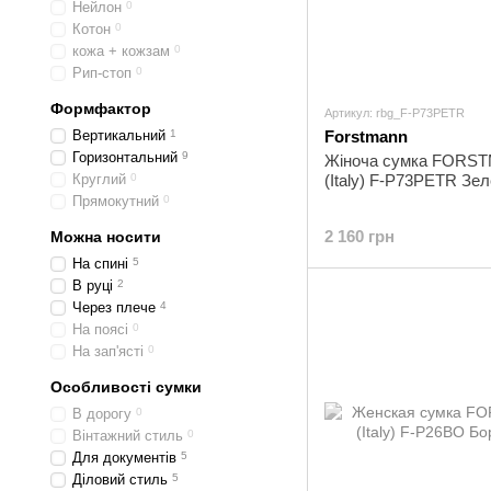
Нейлон
0
Котон
0
кожа + кожзам
0
Рип-стоп
0
Формфактор
Артикул: rbg_F-P73PETR
Вертикальний
1
Forstmann
Горизонтальний
9
Жіноча сумка FORS
Круглий
0
(Italy) F-P73PETR Зе
Прямокутний
0
2 160 грн
Можна носити
На спині
5
В руці
2
Через плече
4
На поясі
0
На зап'ясті
0
Особливості сумки
В дорогу
0
Вінтажний стиль
0
Для документів
5
Діловий стиль
5