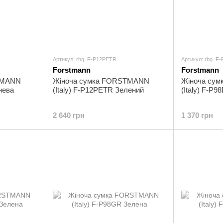
Артикул: rbg_F-P12PETR
Артикул: rbg_F
Forstmann
Forstmann
TMANN
Жіноча сумка FORSTMANN
Жіноча су
нева
(Italy) F-P12PETR Зелений
(Italy) F-P
2 640 грн
1 370 грн