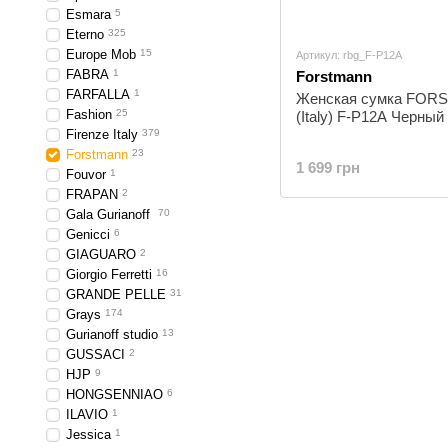
Esmara
5
Eterno
325
Europe Mob
15
Артикул: rbg_F-P12A
FABRA
1
Forstmann
FARFALLA
1
Женская сумка FO
Fashion
25
(Italy) F-P12A Черный
Firenze Italy
379
Forstmann
23
1 699 грн
Fouvor
1
FRAPAN
2
Gala Gurianoff
70
Genicci
6
GIAGUARO
2
Giorgio Ferretti
16
GRANDE PELLE
31
Grays
174
Gurianoff studio
13
GUSSACI
2
HJP
9
HONGSENNIAO
6
ILAVIO
1
Jessica
1