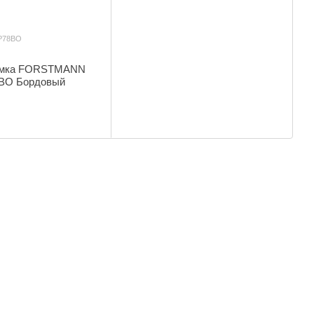
-P78BO
умка FORSTMANN
78BO Бордовый