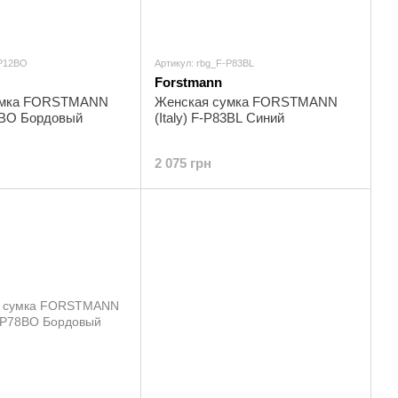
-P12BO
Артикул: rbg_F-P83BL
Forstmann
умка FORSTMANN
Женская сумка FORSTMANN
12BO Бордовый
(Italy) F-P83BL Синий
2 075 грн