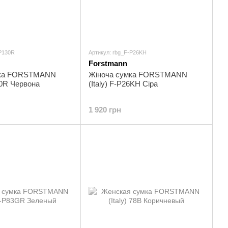
-P130R
Артикул: rbg_F-P26KH
Forstmann
мка FORSTMANN
Жіноча сумка FORSTMANN
130R Червона
(Italy) F-P26KH Сіра
1 920 грн