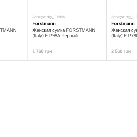
Артикул: rbg_F-P98A
Артикул: rbg_F
Forstmann
Forstmann
RSTMANN
Женская сумка FORSTMANN
Женская с
(Italy) F-P98A Черный
(Italy) F-P
1 760 грн
2 560 грн