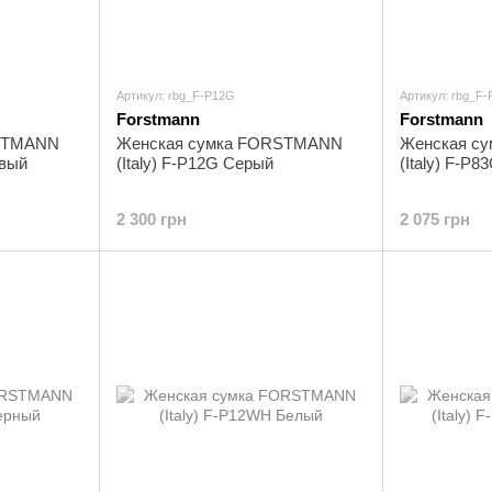
Артикул: rbg_F-P12G
Артикул: rbg_F
Forstmann
Forstmann
RSTMANN
Женская сумка FORSTMANN
Женская с
овый
(Italy) F-P12G Серый
(Italy) F-P
2 300 грн
2 075 грн