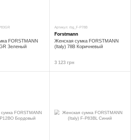
-P83GR
Артикул: rbg_F-P78B
Forstmann
умка FORSTMANN
Женская сумка FORSTMANN
83GR Зеленый
(Italy) 78B Коричневый
3 123 грн