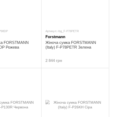
-P98DP
Артикул: rbg_F-P78PETR
Forstmann
мка FORSTMANN
Жіноча сумка FORSTMANN
98DP Рожева
(Italy) F-P78PETR Зелена
2 844 грн