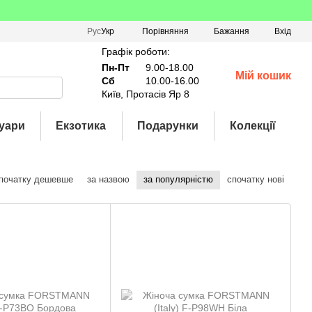
Порівняння
Рус
Укр
Бажання
Вхід
Графік роботи:
Пн-Пт
9.00-18.00
Мій кошик
Сб
10.00-16.00
Київ, Протасів Яр 8
уари
Екзотика
Подарунки
Колекції
початку дешевше
за назвою
за популярністю
спочатку нові