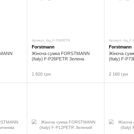
Артикул: rbg_F-P26PETR
Артикул: rbg_F
Forstmann
Forstmann
TMANN
Жіноча сумка FORSTMANN
Жіноча су
(Italy) F-P26PETR Зелена
(Italy) F-P
1 920 грн
2 160 грн