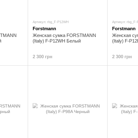
Артикул: rbg_F-P12WH
Артикул: rbg_F
Forstmann
Forstmann
RSTMANN
Женская сумка FORSTMANN
Женская с
й
(Italy) F-P12WH Белый
(Italy) F-P
2 300 грн
2 300 грн