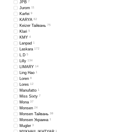
JPB
7
Jurom
11
Karfei
9
KARYA
62
Keizer Тайвань
75
Klari
5
KMY
4
Lanpad
1
Laskara
172
L.D
5
Lilly
134
LIMARY
14
Ling Hao
1
Loren
8
Lores
12
Manufatto
1
Miss Sixty
7
Mona
37
Monsen
24
Monsen Тайвань
38
Monsen Украина
1
Mugler
3
MYKHAIL IKHTYAR
1