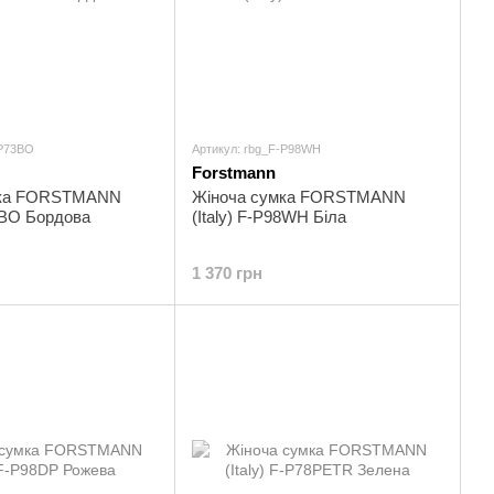
-P73BO
Артикул: rbg_F-P98WH
Forstmann
мка FORSTMANN
Жіноча сумка FORSTMANN
73BO Бордова
(Italy) F-P98WH Біла
1 370 грн