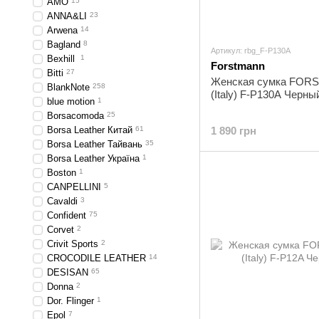
AMO
15
ANNA&LI
23
Arwena
14
Bagland
8
Артикул: rbg_F-P130A
Bexhill
1
Forstmann
Bitti
27
Женская сумка FO
BlankNote
258
(Italy) F-P130A Черны
blue motion
1
Borsacomoda
25
Borsa Leather Китай
61
1 890 грн
Borsa Leather Тайвань
35
Borsa Leather Україна
1
Boston
1
CANPELLINI
5
Cavaldi
3
Confident
75
Corvet
2
Crivit Sports
2
CROCODILE LEATHER
14
DESISAN
65
Donna
2
Dor. Flinger
1
Epol
7