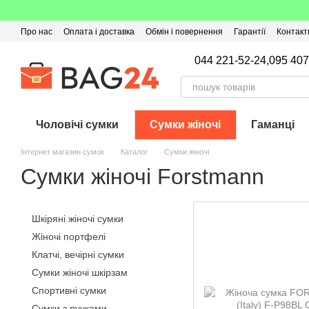
Перейти до основного контенту
Про нас
Оплата і доставка
Обмін і повернення
Гарантії
Контакт
Угода користувача
Відгуки про магазин
Оферта
Кешбек
044 221-52-24,
095 407
Чоловічі сумки
Сумки жіночі
Гаманці
Інтернет магазин сумок
Каталог
Сумки жіночі
Сумки жіночі Forstmann
Шкіряні жіночі сумки
Жіночі портфелі
Клатчі, вечірні сумки
Сумки жіночі шкірзам
Спортивні сумки
Сумки з ручками