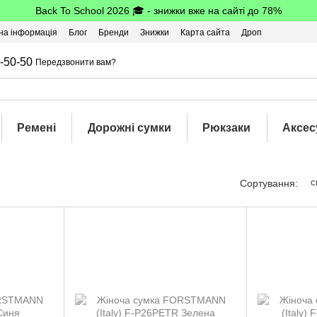
Back To School 2026 🎓 - знижки вже на сайті до 78%
на інформація
Блог
Бренди
Знижки
Карта сайта
Дроп
-50-50
Передзвонити вам?
Ремені
Дорожні сумки
Рюкзаки
Аксес
с
Сортування: