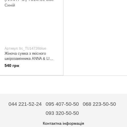
Артикул: trc_TU14726blue
Жіноча сумка з якісного
шкірозамінника ANNA & LI
(АННА І ЧИ) TU14726-blue
540 грн
Синій
044 221-52-24
095 407-50-50
068 223-50-50
093 320-50-50
Контактна інформація