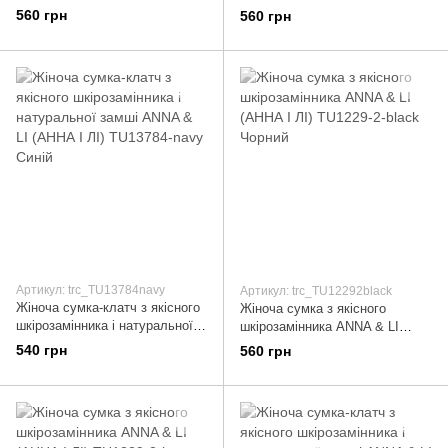
замші ANNA & LI (АННА І ЛІ)
замші ANNA & LI (АННА І ЛІ)
560 грн
560 грн
TU13784-khaki Коричневий
TU13784-brown Коричневий
Артикул: trc_TU13784navy
Артикул: trc_TU12292black
Жіноча сумка-клатч з якісного
Жіноча сумка з якісного
шкірозамінника і натуральної
шкірозамінника ANNA & LI
замші ANNA & LI (АННА І ЛІ)
(АННА І ЛІ) TU1229-2-black
540 грн
560 грн
TU13784-navy Синій
Чорний