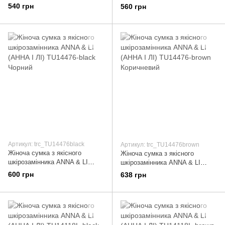
(АННА І ЛІ) TU14109L-brown
(АННА І ЛІ) TU14109L-khaki
540 грн
560 грн
Коричневий
Бежевий
Артикул: trc_TU14476black
Артикул: trc_TU14476brown
Жіноча сумка з якісного
Жіноча сумка з якісного
шкірозамінника ANNA & LI
шкірозамінника ANNA & LI
(АННА І ЛІ) TU14476-black
(АННА І ЛІ) TU14476-brown
600 грн
638 грн
Чорний
Коричневий