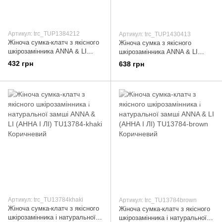
Артикул: trc_TUP1384212
Артикул: trc_TUP1430413
Жіноча сумка-клатч з якісного
Жіноча сумка з якісного
шкірозамінника ANNA & LI
шкірозамінника ANNA & LI
(АННА І ЛІ) TUP13842-12
(АННА І ЛІ) TUP14304-13
432 грн
638 грн
Бежевий
Бежевий
Артикул: trc_TU13784khaki
Артикул: trc_TU13784brown
Жіноча сумка-клатч з якісного
Жіноча сумка-клатч з якісного
шкірозамінника і натуральної
шкірозамінника і натуральної