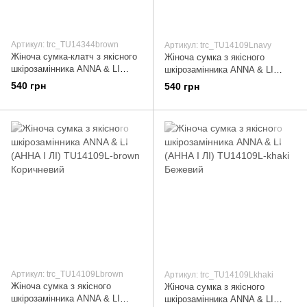
Артикул: trc_TU14344brown
Артикул: trc_TU14109Lnavy
Жіноча сумка-клатч з якісного
Жіноча сумка з якісного
шкірозамінника ANNA & LI
шкірозамінника ANNA & LI
(АННА І ЛІ) TU14344-brown
(АННА І ЛІ) TU14109L-navy
540 грн
540 грн
Коричневий
Синій
Артикул: trc_TU14109Lbrown
Артикул: trc_TU14109Lkhaki
Жіноча сумка з якісного
Жіноча сумка з якісного
шкірозамінника ANNA & LI
шкірозамінника ANNA & LI