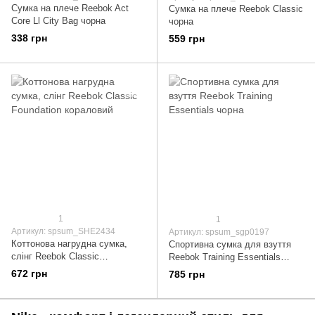
Сумка на плече Reebok Act
Сумка на плече Reebok Classic
Core Ll City Bag чорна
чорна
338 грн
559 грн
1
1
Артикул: spsum_SHE2434
Артикул: spsum_sgp0197
Коттонова нагрудна сумка,
Спортивна сумка для взуття
слінг Reebok Classic
Reebok Training Essentials
Foundation кораловий
чорна
672 грн
785 грн