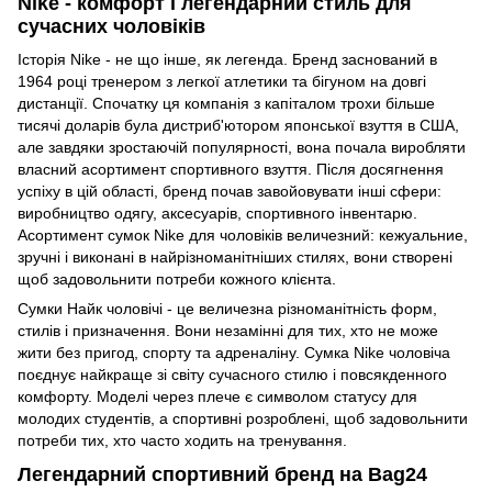
Nike - комфорт і легендарний стиль для
сучасних чоловіків
Історія Nike - не що інше, як легенда. Бренд заснований в
1964 році тренером з легкої атлетики та бігуном на довгі
дистанції. Спочатку ця компанія з капіталом трохи більше
тисячі доларів була дистриб'ютором японської взуття в США,
але завдяки зростаючій популярності, вона почала виробляти
власний асортимент спортивного взуття. Після досягнення
успіху в цій області, бренд почав завойовувати інші сфери:
виробництво одягу, аксесуарів, спортивного інвентарю.
Асортимент сумок Nike для чоловіків величезний: кежуальние,
зручні і виконані в найрізноманітніших стилях, вони створені
щоб задовольнити потреби кожного клієнта.
Сумки Найк чоловічі - це величезна різноманітність форм,
стилів і призначення. Вони незамінні для тих, хто не може
жити без пригод, спорту та адреналіну. Сумка Nike чоловіча
поєднує найкраще зі світу сучасного стилю і повсякденного
комфорту. Моделі через плече є символом статусу для
молодих студентів, а спортивні розроблені, щоб задовольнити
потреби тих, хто часто ходить на тренування.
Легендарний спортивний бренд на Bag24