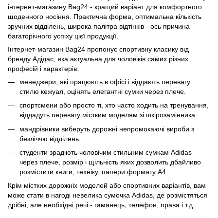
інтернет-магазину Bag24 - кращий варіант для комфортного
щоденного носіння. Практична форма, оптимальна кількість
зручних відділень, широка палітра відтінків - ось причина
багаторічного успіху цієї продукції.
Інтернет-магазин Bag24 пропонує спортивну класику від
бренду Адідас, яка актуальна для чоловіків самих різних
професій і характерів:
менеджери, які працюють в офісі і віддають перевагу
стилю кежуал, оцінять елегантні сумки через плече.
спортсмени або просто ті, хто часто ходить на тренування,
віддадуть перевагу містким моделям зі шкірозамінника.
мандрівники виберуть дорожні непромокаючі вироби з
безліччю відділень.
студенти зрадіють чоловічим стильним сумкам Adidas
через плече, розмір і щільність яких дозволить дбайливо
розмістити книги, техніку, папери формату А4.
Крім містких дорожніх моделей або спортивних варіантів, вам
може стати в нагоді невелика сумочка Adidas, де розмістяться
дрібні, але необхідні речі - гаманець, телефон, права і.т.д.