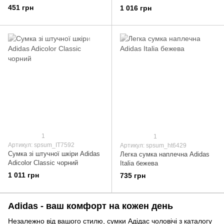
Gymsack
451 грн
1 016 грн
1
1
Артикул: spsum_IT7592
Артикул: spsum_ht6429
Сумка зі штучної шкіри Adidas
Легка сумка наплечна Adidas
Adicolor Classic чорний
Italia бежева
1 011 грн
735 грн
Adidas - ваш комфорт на кожен день
Незалежно від вашого стилю, сумки Адідас чоловічі з каталогу