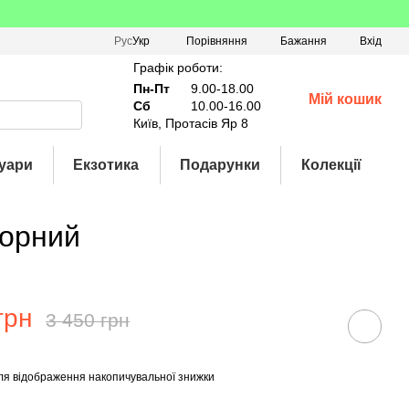
Порівняння
Рус
Укр
Бажання
Вхід
Графік роботи:
Пн-Пт
9.00-18.00
Мій кошик
Сб
10.00-16.00
Київ, Протасів Яр 8
уари
Екзотика
Подарунки
Колекції
Чорний
грн
3 450 грн
ля відображення накопичувальної знижки