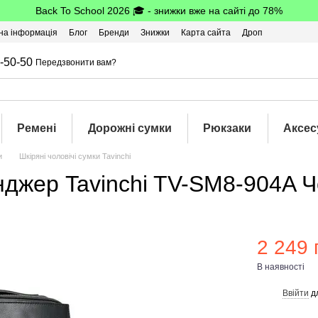
Back To School 2026 🎓 - знижки вже на сайті до 78%
на інформація
Блог
Бренди
Знижки
Карта сайта
Дроп
-50-50
Передзвонити вам?
Ремені
Дорожні сумки
Рюкзаки
Аксес
и
Шкіряні чоловічі сумки Tavinchi
нджер Tavinchi TV-SM8-904A 
2 249 
В наявності
Ввійти
д
%