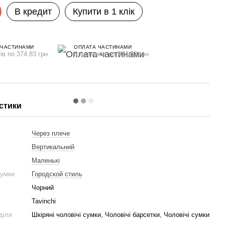
В кредит
Купити в 1 клік
 ЧАСТИНАМИ
ОПЛАТА ЧАСТИНАМИ
ів по 374.83 грн
6 платежів по 374.83 грн
стики
и
Через плече
Вертикальний
Маленькі
сумки
Городской стиль
Чорний
Tavinchi
діли
Шкіряні чоловічі сумки, Чоловічі барсетки, Чоловічі сумки