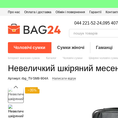
Перейти до основного контенту
Про нас
Оплата і доставка
Обмін і повернення
Гарантії
Контакт
Угода користувача
Відгуки про магазин
Оферта
Кешбек
044 221-52-24,
095 407
Чоловічі сумки
Сумки жіночі
Гаманці
Інтернет магазин сумок
Каталог
Чоловічі сумки
Шкіряні чоловічі сумк
Невеличкий шкіряний месе
Артикул: rbg_TV-SM8-904A
Написати відгук
−35%