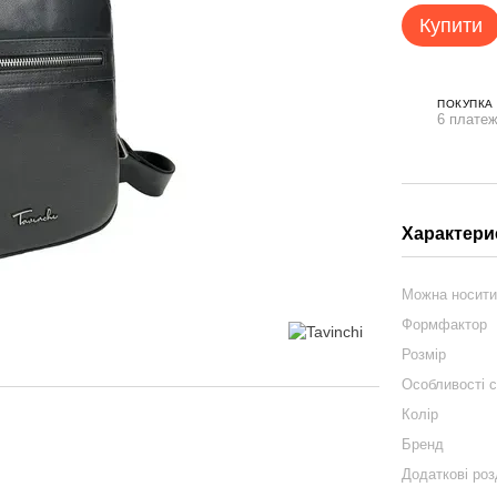
Купити
ПОКУПКА
6 платеж
Характери
Можна носит
Формфактор
Розмір
Особливості 
Колір
Бренд
Додаткові роз