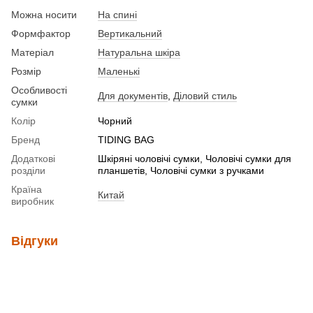
Можна носити
На спині
Формфактор
Вертикальний
Матеріал
Натуральна шкіра
Розмір
Маленькі
Особливості
Для документів
,
Діловий стиль
сумки
Колір
Чорний
Бренд
TIDING BAG
Додаткові
Шкіряні чоловічі сумки, Чоловічі сумки для
розділи
планшетів, Чоловічі сумки з ручками
Країна
Китай
виробник
Відгуки